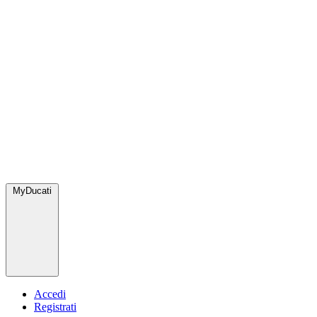
MyDucati
Accedi
Registrati