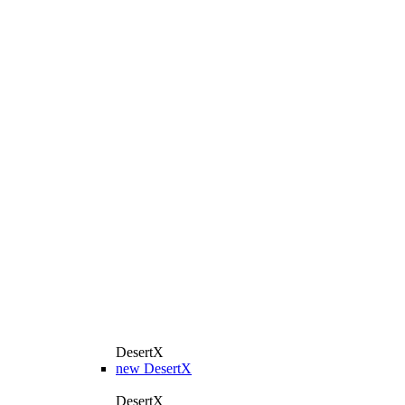
DesertX
new
DesertX
DesertX