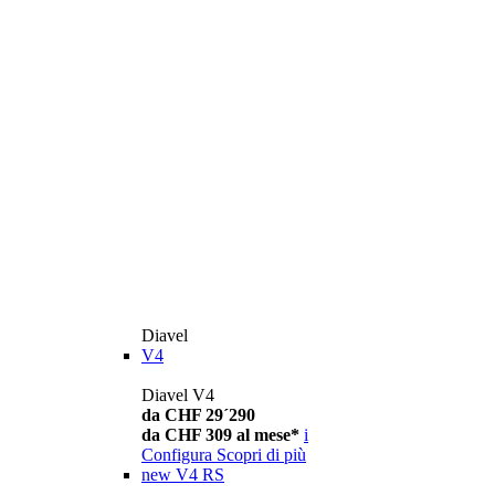
Diavel
V4
Diavel V4
da CHF 29´290
da CHF 309 al mese*
i
Configura
Scopri di più
new
V4 RS