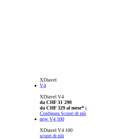
XDiavel
V4
XDiavel V4
da CHF 31´290
da CHF 329 al mese*
i
Configura
Scopri di più
new
V4 100
XDiavel V4 100
scopri di più