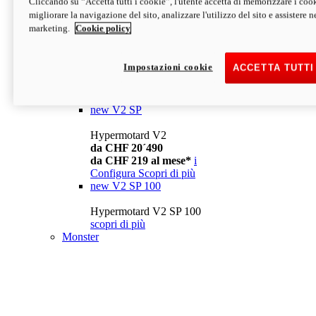
Cliccando su “Accetta tutti i cookie”, l'utente accetta di memorizzare i cook
da CHF 13´990
i
migliorare la navigazione del sito, analizzare l'utilizzo del sito e assistere ne
Configura
Scopri di più
marketing.
Cookie policy
new
V2
Hypermotard V2
Impostazioni cookie
ACCETTA TUTTI
da CHF 15´990
da CHF 169 al mese*
i
Configura
Scopri di più
new
V2 SP
Hypermotard V2
da CHF 20´490
da CHF 219 al mese*
i
Configura
Scopri di più
new
V2 SP 100
Hypermotard V2 SP 100
scopri di più
Monster