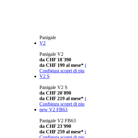
Panigale
V2
Panigale V2
da CHF 18´390
da CHF 199 al mese*
i
Configura
scopri di piu
V2 S
Panigale V2 S
da CHF 20´890
da CHF 219 al mese*
i
Configura
scopri di piu
new
V2 FB63
Panigale V2 FB63
da CHF 23´990
da CHF 259 al mese*
i
Configura
scopri di piu