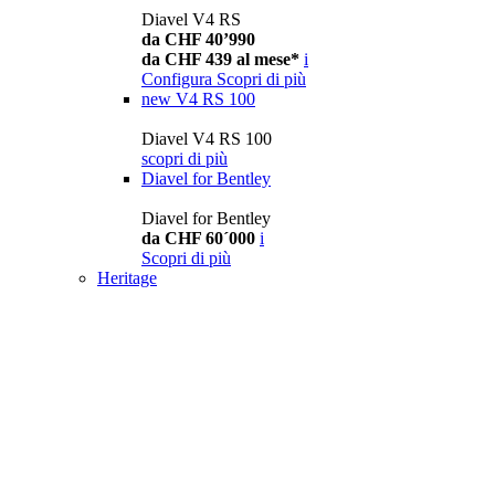
Diavel V4 RS
da CHF 40’990
da CHF 439 al mese*
i
Configura
Scopri di più
new
V4 RS 100
Diavel V4 RS 100
scopri di più
Diavel for Bentley
Diavel for Bentley
da CHF 60´000
i
Scopri di più
Heritage