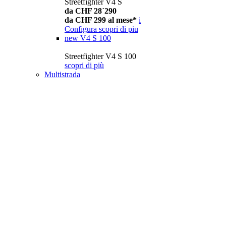
Streetfighter V4 S
da CHF 28´290
da CHF 299 al mese*
i
Configura
scopri di piu
new
V4 S 100
Streetfighter V4 S 100
scopri di più
Multistrada