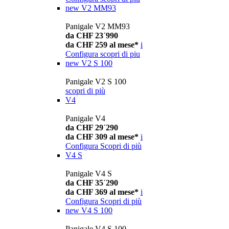
new
V2 MM93
Panigale V2 MM93
da CHF 23´990
da CHF 259 al mese*
i
Configura
scopri di piu
new
V2 S 100
Panigale V2 S 100
scopri di più
V4
Panigale V4
da CHF 29´290
da CHF 309 al mese*
i
Configura
Scopri di più
V4 S
Panigale V4 S
da CHF 35´290
da CHF 369 al mese*
i
Configura
Scopri di più
new
V4 S 100
Panigale V4 S 100