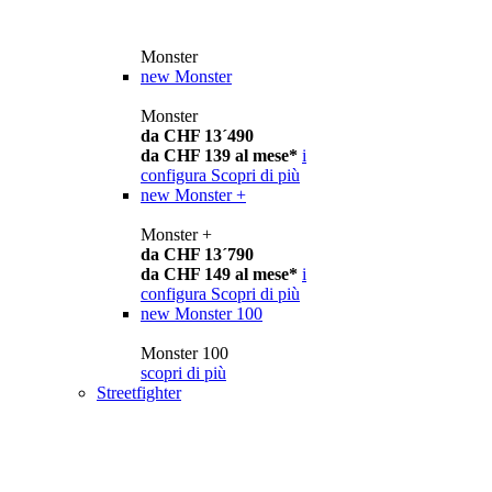
Monster
new
Monster
Monster
da CHF 13´490
da CHF 139 al mese*
i
configura
Scopri di più
new
Monster +
Monster +
da CHF 13´790
da CHF 149 al mese*
i
configura
Scopri di più
new
Monster 100
Monster 100
scopri di più
Streetfighter