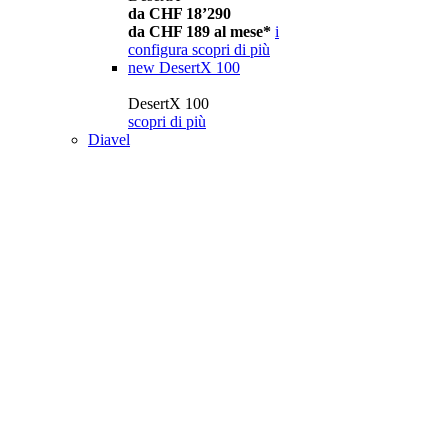
da CHF 18’290
da CHF 189 al mese*
i
configura
scopri di più
new
DesertX 100
DesertX 100
scopri di più
Diavel