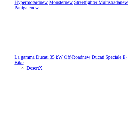
Hypermotard
new
Monster
new
Streetfighter
Multistrada
new
Panigale
new
La gamma Ducati
35 kW
Off-Road
new
Ducati Speciale
E-
Bike
DesertX