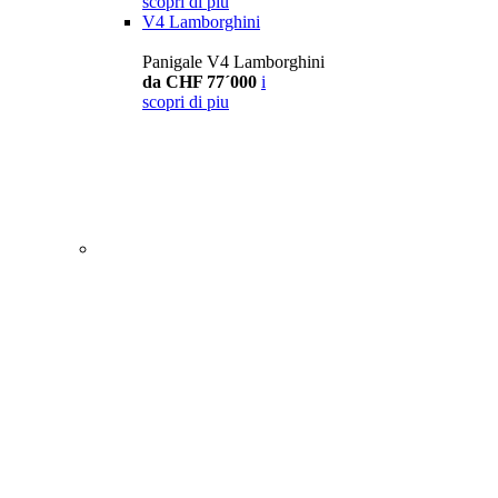
scopri di piu
V4 Lamborghini
Panigale V4 Lamborghini
da CHF 77´000
i
scopri di piu