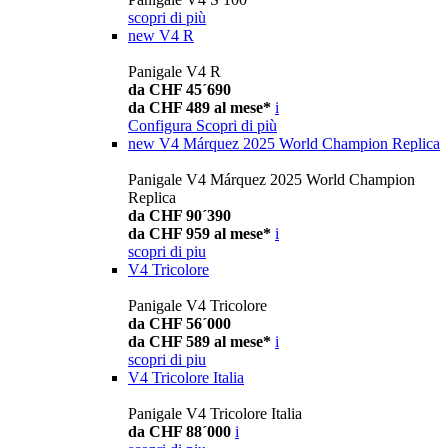
scopri di più
new
V4 R
Panigale V4 R
da CHF 45´690
da CHF 489 al mese*
i
Configura
Scopri di più
new
V4 Márquez 2025 World Champion Replica
Panigale V4 Márquez 2025 World Champion
Replica
da CHF 90´390
da CHF 959 al mese*
i
scopri di piu
V4 Tricolore
Panigale V4 Tricolore
da CHF 56´000
da CHF 589 al mese*
i
scopri di piu
V4 Tricolore Italia
Panigale V4 Tricolore Italia
da CHF 88´000
i