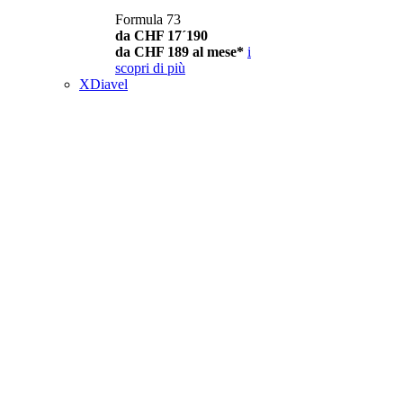
Formula 73
da CHF 17´190
da CHF 189 al mese*
i
scopri di più
XDiavel