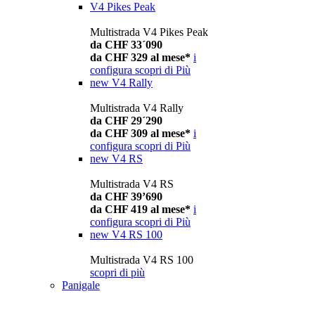
V4 Pikes Peak
Multistrada V4 Pikes Peak
da CHF 33´090
da CHF 329 al mese*
i
configura
scopri di Più
new
V4 Rally
Multistrada V4 Rally
da CHF 29´290
da CHF 309 al mese*
i
configura
scopri di Più
new
V4 RS
Multistrada V4 RS
da CHF 39’690
da CHF 419 al mese*
i
configura
scopri di Più
new
V4 RS 100
Multistrada V4 RS 100
scopri di più
Panigale