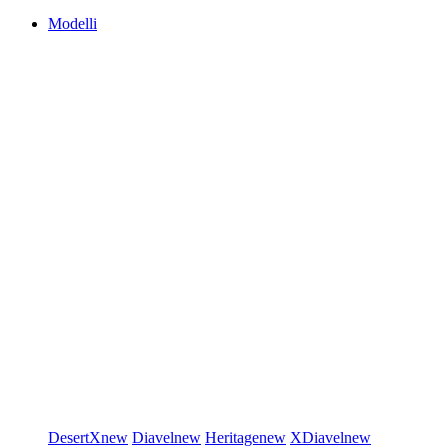
Modelli
DesertX
new
Diavel
new
Heritage
new
XDiavel
new