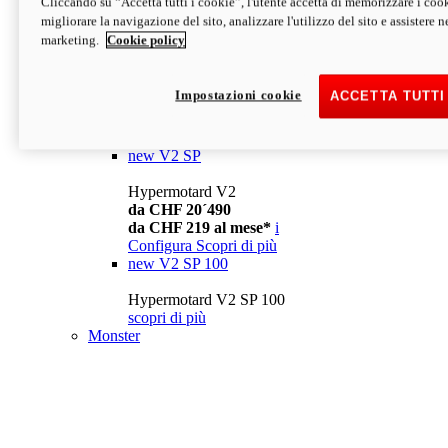
Cliccando su “Accetta tutti i cookie”, l'utente accetta di memorizzare i cook
da CHF 13´990
i
migliorare la navigazione del sito, analizzare l'utilizzo del sito e assistere ne
Configura
Scopri di più
marketing.
Cookie policy
new
V2
Hypermotard V2
Impostazioni cookie
ACCETTA TUTTI
da CHF 15´990
da CHF 169 al mese*
i
Configura
Scopri di più
new
V2 SP
Hypermotard V2
da CHF 20´490
da CHF 219 al mese*
i
Configura
Scopri di più
new
V2 SP 100
Hypermotard V2 SP 100
scopri di più
Monster