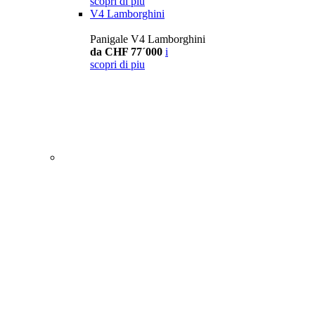
scopri di piu
V4 Lamborghini
Panigale V4 Lamborghini
da CHF 77´000
i
scopri di piu