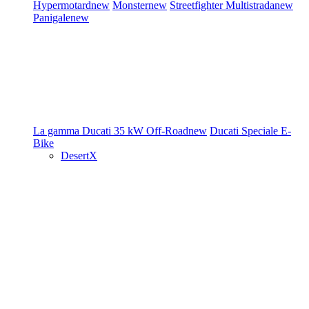
Hypermotard
new
Monster
new
Streetfighter
Multistrada
new
Panigale
new
La gamma Ducati
35 kW
Off-Road
new
Ducati Speciale
E-
Bike
DesertX