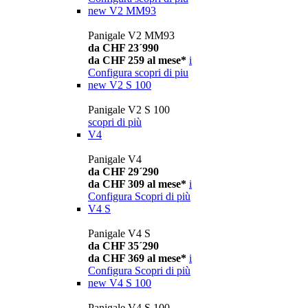
new
V2 MM93
Panigale V2 MM93
da CHF 23´990
da CHF 259 al mese*
i
Configura
scopri di piu
new
V2 S 100
Panigale V2 S 100
scopri di più
V4
Panigale V4
da CHF 29´290
da CHF 309 al mese*
i
Configura
Scopri di più
V4 S
Panigale V4 S
da CHF 35´290
da CHF 369 al mese*
i
Configura
Scopri di più
new
V4 S 100
Panigale V4 S 100