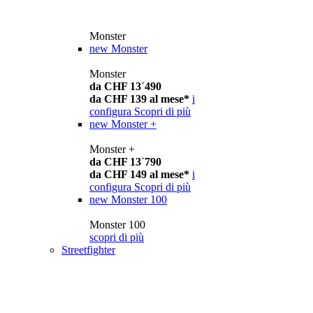
Monster
new
Monster
Monster
da CHF 13´490
da CHF 139 al mese*
i
configura
Scopri di più
new
Monster +
Monster +
da CHF 13´790
da CHF 149 al mese*
i
configura
Scopri di più
new
Monster 100
Monster 100
scopri di più
Streetfighter