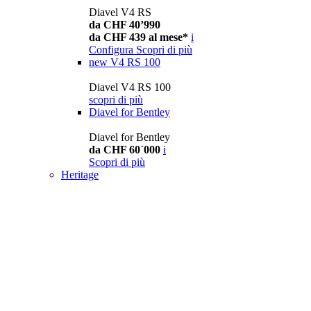
Diavel V4 RS
da CHF 40’990
da CHF 439 al mese*
i
Configura
Scopri di più
new
V4 RS 100
Diavel V4 RS 100
scopri di più
Diavel for Bentley
Diavel for Bentley
da CHF 60´000
i
Scopri di più
Heritage