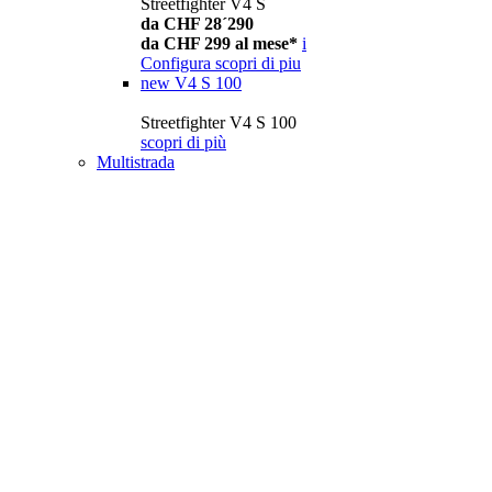
Streetfighter V4 S
da CHF 28´290
da CHF 299 al mese*
i
Configura
scopri di piu
new
V4 S 100
Streetfighter V4 S 100
scopri di più
Multistrada