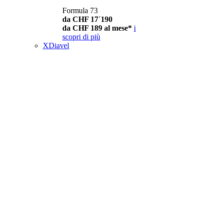
Formula 73
da CHF 17´190
da CHF 189 al mese*
i
scopri di più
XDiavel