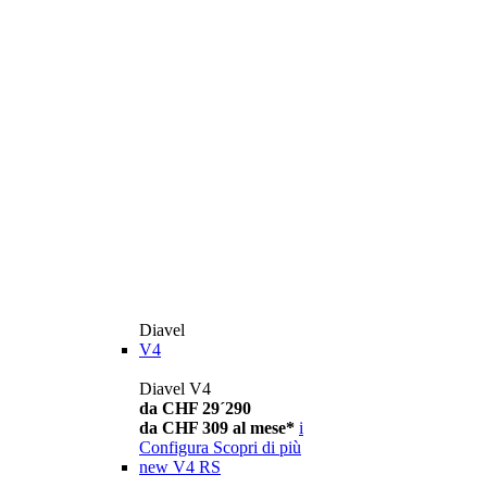
Diavel
V4
Diavel V4
da CHF 29´290
da CHF 309 al mese*
i
Configura
Scopri di più
new
V4 RS