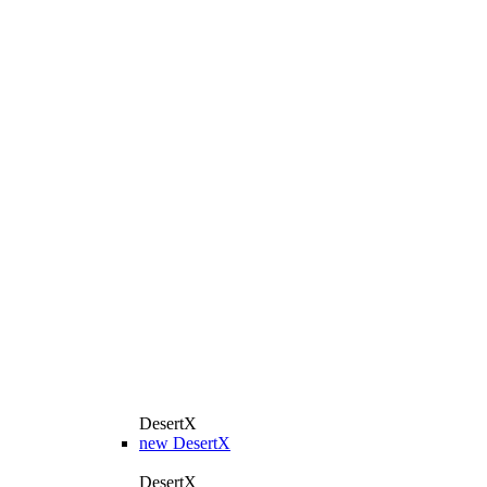
DesertX
new
DesertX
DesertX