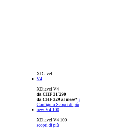
XDiavel
V4
XDiavel V4
da CHF 31´290
da CHF 329 al mese*
i
Configura
Scopri di più
new
V4 100
XDiavel V4 100
scopri di più