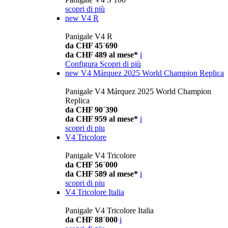
scopri di più
new
V4 R
Panigale V4 R
da CHF 45´690
da CHF 489 al mese*
i
Configura
Scopri di più
new
V4 Márquez 2025 World Champion Replica
Panigale V4 Márquez 2025 World Champion
Replica
da CHF 90´390
da CHF 959 al mese*
i
scopri di piu
V4 Tricolore
Panigale V4 Tricolore
da CHF 56´000
da CHF 589 al mese*
i
scopri di piu
V4 Tricolore Italia
Panigale V4 Tricolore Italia
da CHF 88´000
i