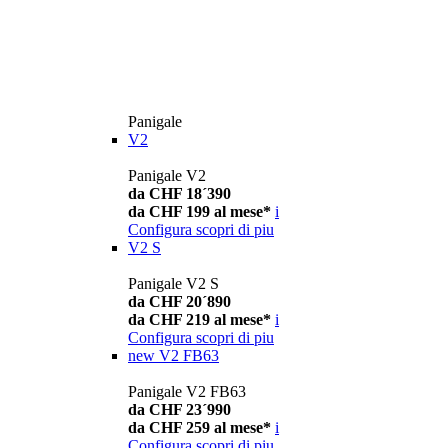
Panigale
V2
Panigale V2
da CHF 18´390
da CHF 199 al mese*
i
Configura
scopri di piu
V2 S
Panigale V2 S
da CHF 20´890
da CHF 219 al mese*
i
Configura
scopri di piu
new
V2 FB63
Panigale V2 FB63
da CHF 23´990
da CHF 259 al mese*
i
Configura
scopri di piu