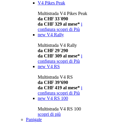
V4 Pikes Peak
Multistrada V4 Pikes Peak
da CHF 33´090
da CHF 329 al mese*
i
configura
scopri di Più
new
V4 Rally
Multistrada V4 Rally
da CHF 29´290
da CHF 309 al mese*
i
configura
scopri di Più
new
V4 RS
Multistrada V4 RS
da CHF 39’690
da CHF 419 al mese*
i
configura
scopri di Più
new
V4 RS 100
Multistrada V4 RS 100
scopri di più
Panigale