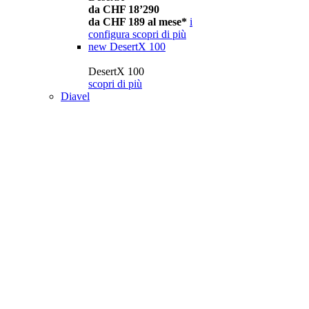
da CHF 18’290
da CHF 189 al mese*
i
configura
scopri di più
new
DesertX 100
DesertX 100
scopri di più
Diavel