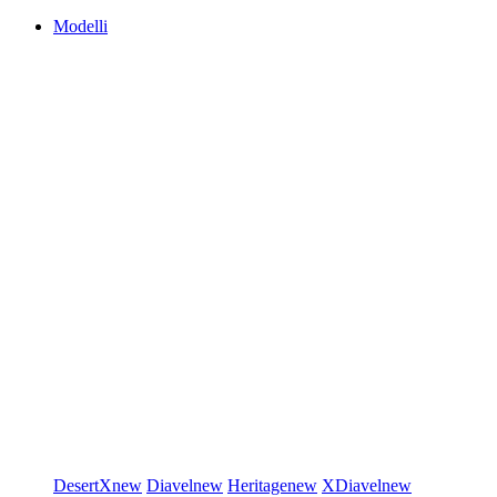
Modelli
DesertX
new
Diavel
new
Heritage
new
XDiavel
new