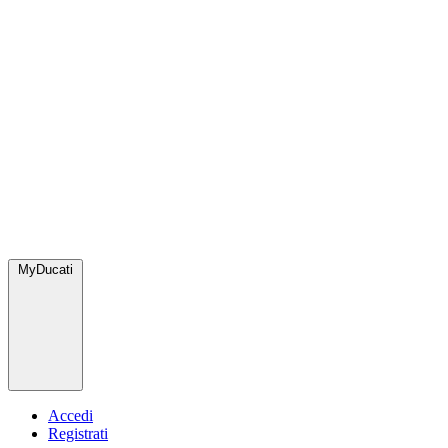
MyDucati
Accedi
Registrati