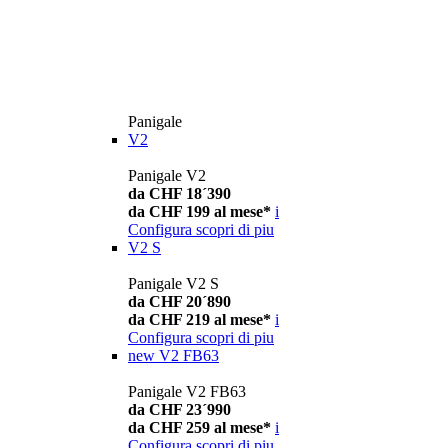
Panigale
V2
Panigale V2
da CHF 18´390
da CHF 199 al mese*
i
Configura
scopri di piu
V2 S
Panigale V2 S
da CHF 20´890
da CHF 219 al mese*
i
Configura
scopri di piu
new
V2 FB63
Panigale V2 FB63
da CHF 23´990
da CHF 259 al mese*
i
Configura
scopri di piu