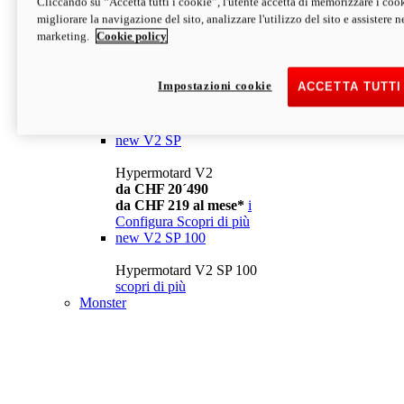
Cliccando su “Accetta tutti i cookie”, l'utente accetta di memorizzare i cook
da CHF 13´990
i
migliorare la navigazione del sito, analizzare l'utilizzo del sito e assistere ne
Configura
Scopri di più
marketing.
Cookie policy
new
V2
Hypermotard V2
Impostazioni cookie
ACCETTA TUTTI
da CHF 15´990
da CHF 169 al mese*
i
Configura
Scopri di più
new
V2 SP
Hypermotard V2
da CHF 20´490
da CHF 219 al mese*
i
Configura
Scopri di più
new
V2 SP 100
Hypermotard V2 SP 100
scopri di più
Monster