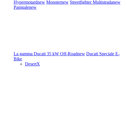
Hypermotard
new
Monster
new
Streetfighter
Multistrada
new
Panigale
new
La gamma Ducati
35 kW
Off-Road
new
Ducati Speciale
E-
Bike
DesertX