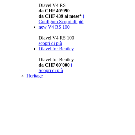
Diavel V4 RS
da CHF 40’990
da CHF 439 al mese*
i
Configura
Scopri di più
new
V4 RS 100
Diavel V4 RS 100
scopri di più
Diavel for Bentley
Diavel for Bentley
da CHF 60´000
i
Scopri di più
Heritage