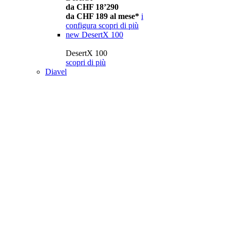
da CHF 18’290
da CHF 189 al mese*
i
configura
scopri di più
new
DesertX 100
DesertX 100
scopri di più
Diavel