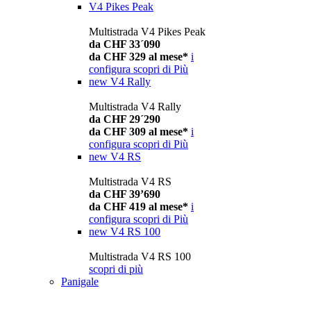
V4 Pikes Peak
Multistrada V4 Pikes Peak
da CHF 33´090
da CHF 329 al mese*
i
configura
scopri di Più
new
V4 Rally
Multistrada V4 Rally
da CHF 29´290
da CHF 309 al mese*
i
configura
scopri di Più
new
V4 RS
Multistrada V4 RS
da CHF 39’690
da CHF 419 al mese*
i
configura
scopri di Più
new
V4 RS 100
Multistrada V4 RS 100
scopri di più
Panigale