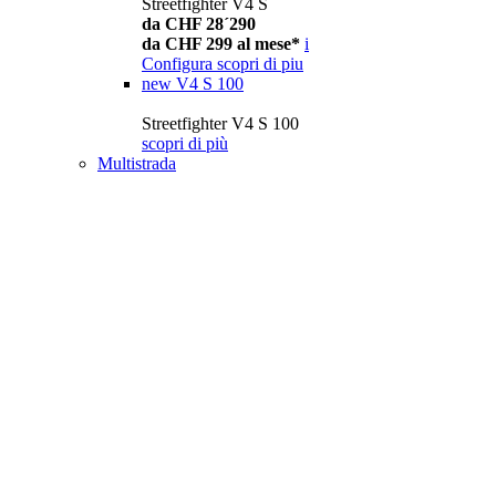
Streetfighter V4 S
da CHF 28´290
da CHF 299 al mese*
i
Configura
scopri di piu
new
V4 S 100
Streetfighter V4 S 100
scopri di più
Multistrada