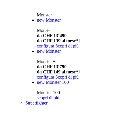
Monster
new
Monster
Monster
da CHF 13´490
da CHF 139 al mese*
i
configura
Scopri di più
new
Monster +
Monster +
da CHF 13´790
da CHF 149 al mese*
i
configura
Scopri di più
new
Monster 100
Monster 100
scopri di più
Streetfighter