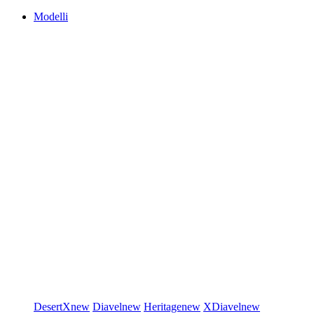
Modelli
DesertX
new
Diavel
new
Heritage
new
XDiavel
new