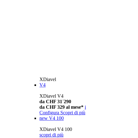
XDiavel
V4
XDiavel V4
da CHF 31´290
da CHF 329 al mese*
i
Configura
Scopri di più
new
V4 100
XDiavel V4 100
scopri di più