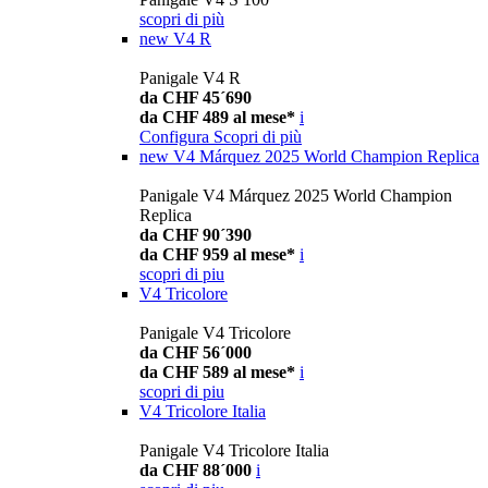
scopri di più
new
V4 R
Panigale V4 R
da CHF 45´690
da CHF 489 al mese*
i
Configura
Scopri di più
new
V4 Márquez 2025 World Champion Replica
Panigale V4 Márquez 2025 World Champion
Replica
da CHF 90´390
da CHF 959 al mese*
i
scopri di piu
V4 Tricolore
Panigale V4 Tricolore
da CHF 56´000
da CHF 589 al mese*
i
scopri di piu
V4 Tricolore Italia
Panigale V4 Tricolore Italia
da CHF 88´000
i