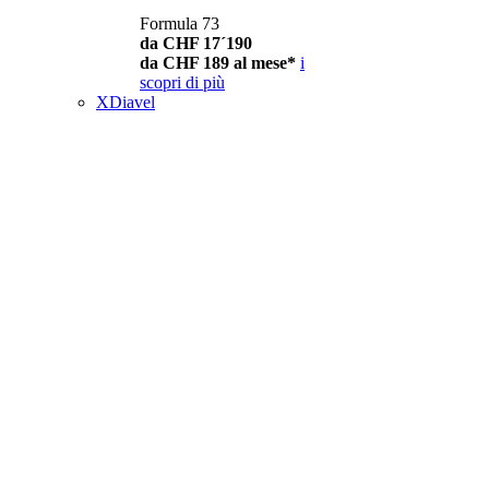
Formula 73
da CHF 17´190
da CHF 189 al mese*
i
scopri di più
XDiavel