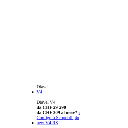
Diavel
V4
Diavel V4
da CHF 29´290
da CHF 309 al mese*
i
Configura
Scopri di più
new
V4 RS