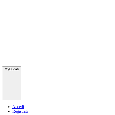
MyDucati
Accedi
Registrati