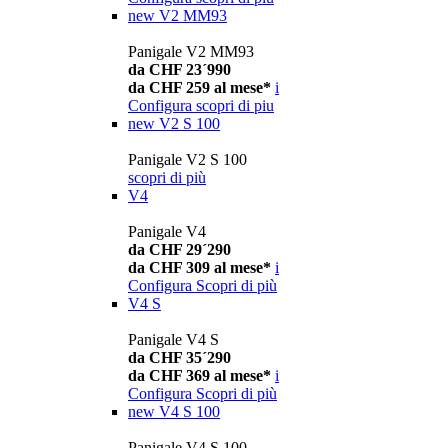
new
V2 MM93
Panigale V2 MM93
da CHF 23´990
da CHF 259 al mese*
i
Configura
scopri di piu
new
V2 S 100
Panigale V2 S 100
scopri di più
V4
Panigale V4
da CHF 29´290
da CHF 309 al mese*
i
Configura
Scopri di più
V4 S
Panigale V4 S
da CHF 35´290
da CHF 369 al mese*
i
Configura
Scopri di più
new
V4 S 100
Panigale V4 S 100