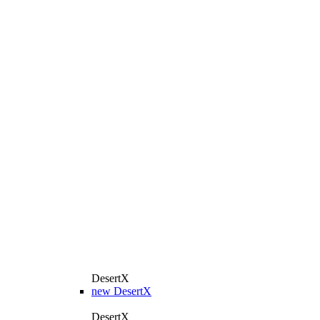
DesertX
new
DesertX
DesertX