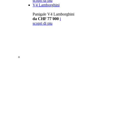
scopri di piu
V4 Lamborghini
Panigale V4 Lamborghini
da CHF 77´000
i
scopri di piu