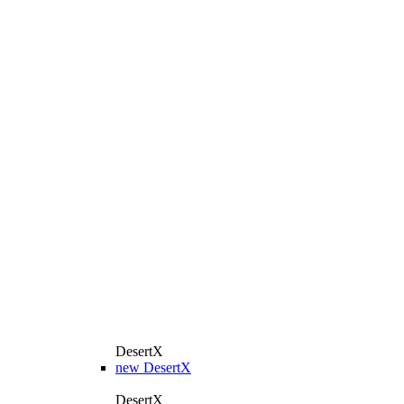
DesertX
new
DesertX
DesertX