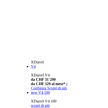
XDiavel
V4
XDiavel V4
da CHF 31´290
da CHF 329 al mese*
i
Configura
Scopri di più
new
V4 100
XDiavel V4 100
scopri di più