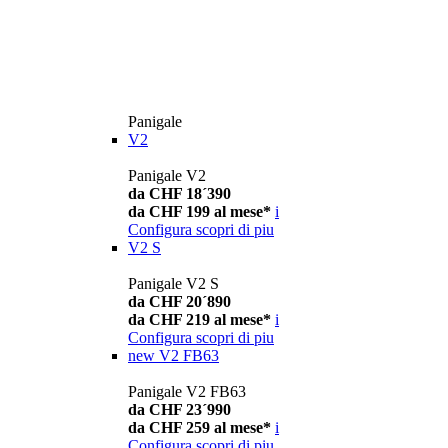
Panigale
V2
Panigale V2
da CHF 18´390
da CHF 199 al mese*
i
Configura
scopri di piu
V2 S
Panigale V2 S
da CHF 20´890
da CHF 219 al mese*
i
Configura
scopri di piu
new
V2 FB63
Panigale V2 FB63
da CHF 23´990
da CHF 259 al mese*
i
Configura
scopri di piu