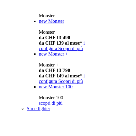
Monster
new
Monster
Monster
da CHF 13´490
da CHF 139 al mese*
i
configura
Scopri di più
new
Monster +
Monster +
da CHF 13´790
da CHF 149 al mese*
i
configura
Scopri di più
new
Monster 100
Monster 100
scopri di più
Streetfighter