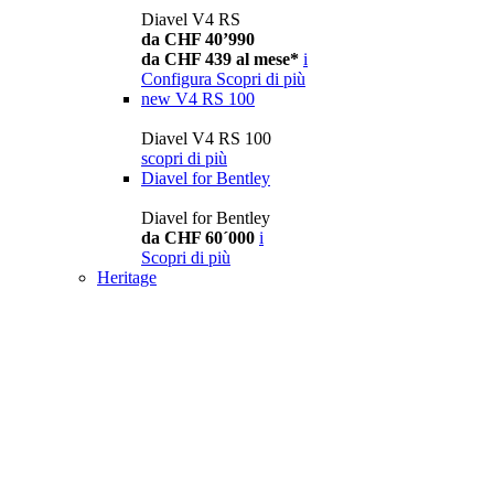
Diavel V4 RS
da CHF 40’990
da CHF 439 al mese*
i
Configura
Scopri di più
new
V4 RS 100
Diavel V4 RS 100
scopri di più
Diavel for Bentley
Diavel for Bentley
da CHF 60´000
i
Scopri di più
Heritage