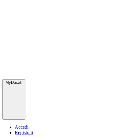
MyDucati
Accedi
Registrati