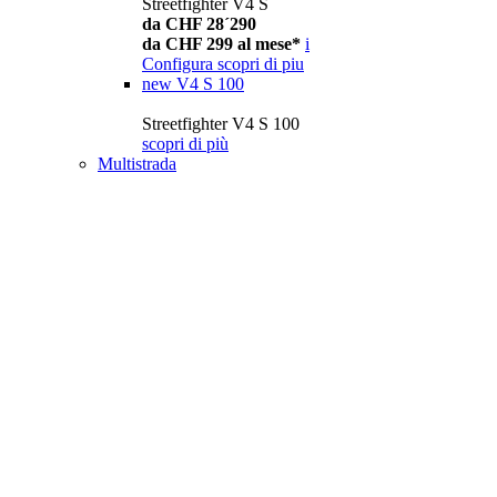
Streetfighter V4 S
da CHF 28´290
da CHF 299 al mese*
i
Configura
scopri di piu
new
V4 S 100
Streetfighter V4 S 100
scopri di più
Multistrada