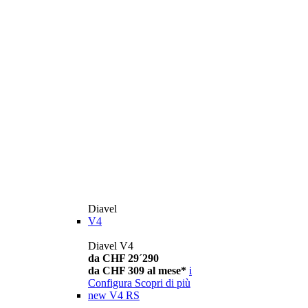
Diavel
V4
Diavel V4
da CHF 29´290
da CHF 309 al mese*
i
Configura
Scopri di più
new
V4 RS