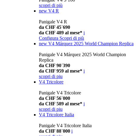
scopri di più
new
V4 R
Panigale V4 R
da CHF 45´690
da CHF 489 al mese*
i
Configura
Scopri di più
new
V4 Márquez 2025 World Champion Replica
Panigale V4 Márquez 2025 World Champion
Replica
da CHF 90´390
da CHF 959 al mese*
i
scopri di piu
V4 Tricolore
Panigale V4 Tricolore
da CHF 56´000
da CHF 589 al mese*
i
scopri di piu
V4 Tricolore Italia
Panigale V4 Tricolore Italia
da CHF 88´000
i