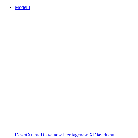
Modelli
DesertX
new
Diavel
new
Heritage
new
XDiavel
new