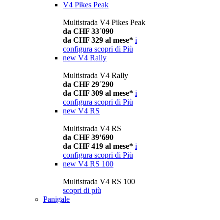
V4 Pikes Peak
Multistrada V4 Pikes Peak
da CHF 33´090
da CHF 329 al mese*
i
configura
scopri di Più
new
V4 Rally
Multistrada V4 Rally
da CHF 29´290
da CHF 309 al mese*
i
configura
scopri di Più
new
V4 RS
Multistrada V4 RS
da CHF 39’690
da CHF 419 al mese*
i
configura
scopri di Più
new
V4 RS 100
Multistrada V4 RS 100
scopri di più
Panigale