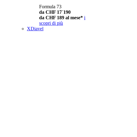
Formula 73
da CHF 17´190
da CHF 189 al mese*
i
scopri di più
XDiavel