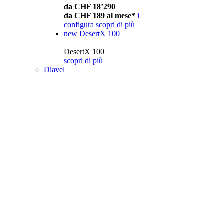
da CHF 18’290
da CHF 189 al mese*
i
configura
scopri di più
new
DesertX 100
DesertX 100
scopri di più
Diavel