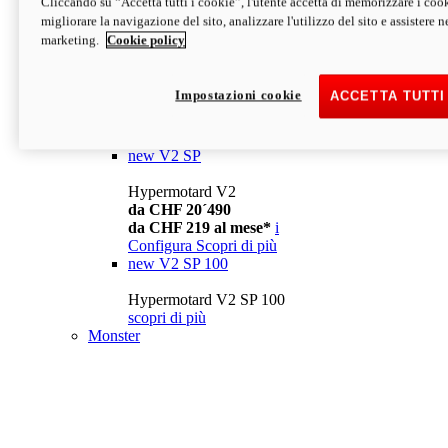
Cliccando su “Accetta tutti i cookie”, l'utente accetta di memorizzare i cook
da CHF 13´990
i
migliorare la navigazione del sito, analizzare l'utilizzo del sito e assistere ne
Configura
Scopri di più
marketing.
Cookie policy
new
V2
Hypermotard V2
Impostazioni cookie
ACCETTA TUTTI
da CHF 15´990
da CHF 169 al mese*
i
Configura
Scopri di più
new
V2 SP
Hypermotard V2
da CHF 20´490
da CHF 219 al mese*
i
Configura
Scopri di più
new
V2 SP 100
Hypermotard V2 SP 100
scopri di più
Monster