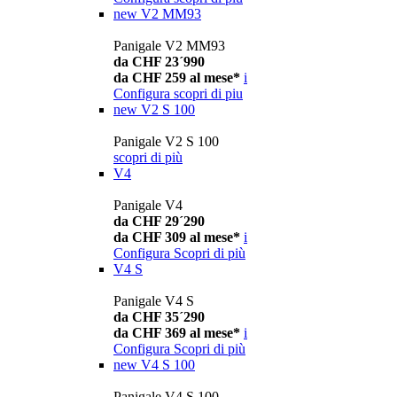
new
V2 MM93
Panigale V2 MM93
da CHF 23´990
da CHF 259 al mese*
i
Configura
scopri di piu
new
V2 S 100
Panigale V2 S 100
scopri di più
V4
Panigale V4
da CHF 29´290
da CHF 309 al mese*
i
Configura
Scopri di più
V4 S
Panigale V4 S
da CHF 35´290
da CHF 369 al mese*
i
Configura
Scopri di più
new
V4 S 100
Panigale V4 S 100