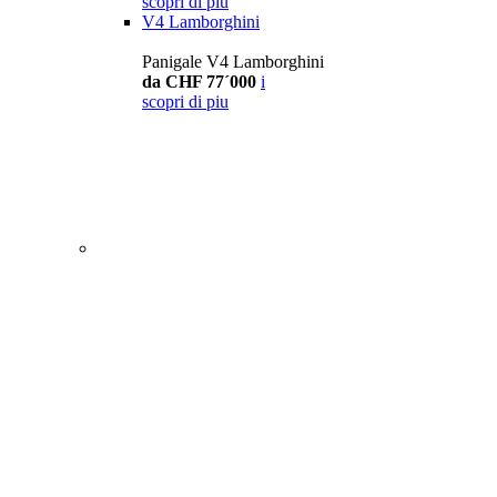
scopri di piu
V4 Lamborghini
Panigale V4 Lamborghini
da CHF 77´000
i
scopri di piu