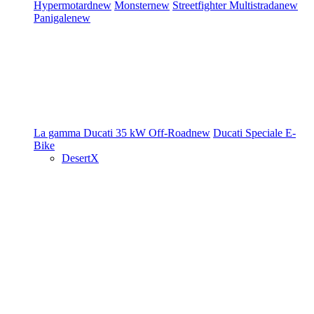
Hypermotard
new
Monster
new
Streetfighter
Multistrada
new
Panigale
new
La gamma Ducati
35 kW
Off-Road
new
Ducati Speciale
E-
Bike
DesertX