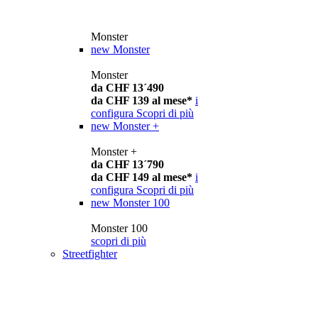
Monster
new
Monster
Monster
da CHF 13´490
da CHF 139 al mese*
i
configura
Scopri di più
new
Monster +
Monster +
da CHF 13´790
da CHF 149 al mese*
i
configura
Scopri di più
new
Monster 100
Monster 100
scopri di più
Streetfighter