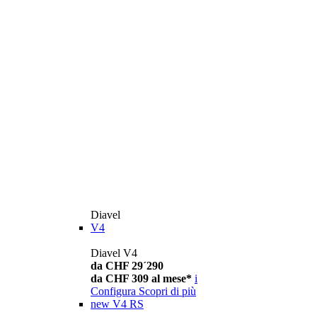
Diavel
V4
Diavel V4
da CHF 29´290
da CHF 309 al mese*
i
Configura
Scopri di più
new
V4 RS