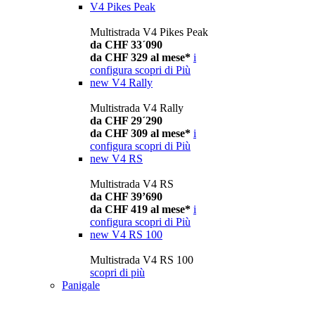
V4 Pikes Peak
Multistrada V4 Pikes Peak
da CHF 33´090
da CHF 329 al mese*
i
configura
scopri di Più
new
V4 Rally
Multistrada V4 Rally
da CHF 29´290
da CHF 309 al mese*
i
configura
scopri di Più
new
V4 RS
Multistrada V4 RS
da CHF 39’690
da CHF 419 al mese*
i
configura
scopri di Più
new
V4 RS 100
Multistrada V4 RS 100
scopri di più
Panigale