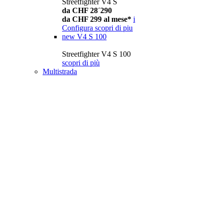
Streetfighter V4 S
da CHF 28´290
da CHF 299 al mese*
i
Configura
scopri di piu
new
V4 S 100
Streetfighter V4 S 100
scopri di più
Multistrada