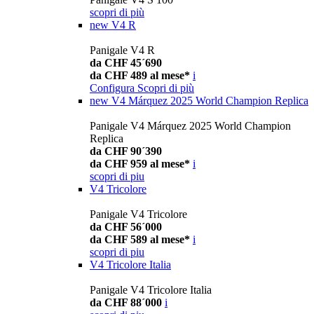
scopri di più
new
V4 R
Panigale V4 R
da CHF 45´690
da CHF 489 al mese*
i
Configura
Scopri di più
new
V4 Márquez 2025 World Champion Replica
Panigale V4 Márquez 2025 World Champion
Replica
da CHF 90´390
da CHF 959 al mese*
i
scopri di piu
V4 Tricolore
Panigale V4 Tricolore
da CHF 56´000
da CHF 589 al mese*
i
scopri di piu
V4 Tricolore Italia
Panigale V4 Tricolore Italia
da CHF 88´000
i