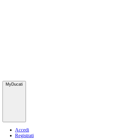
MyDucati
Accedi
Registrati