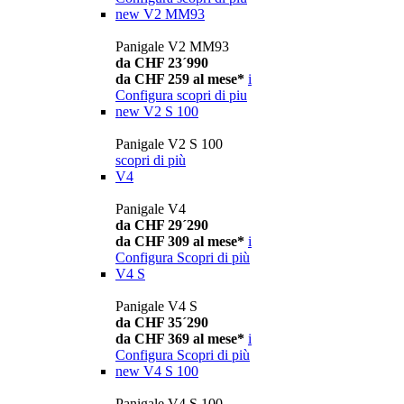
new
V2 MM93
Panigale V2 MM93
da CHF 23´990
da CHF 259 al mese*
i
Configura
scopri di piu
new
V2 S 100
Panigale V2 S 100
scopri di più
V4
Panigale V4
da CHF 29´290
da CHF 309 al mese*
i
Configura
Scopri di più
V4 S
Panigale V4 S
da CHF 35´290
da CHF 369 al mese*
i
Configura
Scopri di più
new
V4 S 100
Panigale V4 S 100