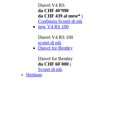
Diavel V4 RS
da CHF 40’990
da CHF 439 al mese*
i
Configura
Scopri di più
new
V4 RS 100
Diavel V4 RS 100
scopri di più
Diavel for Bentley
Diavel for Bentley
da CHF 60´000
i
Scopri di più
Heritage