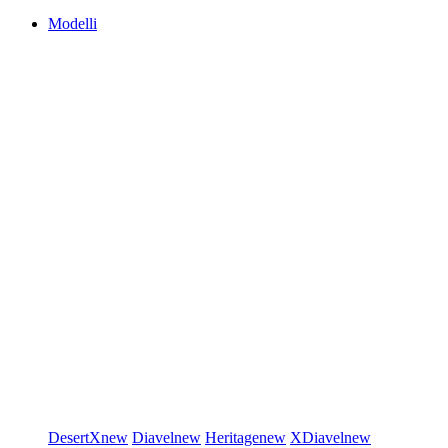
Modelli
DesertX
new
Diavel
new
Heritage
new
XDiavel
new