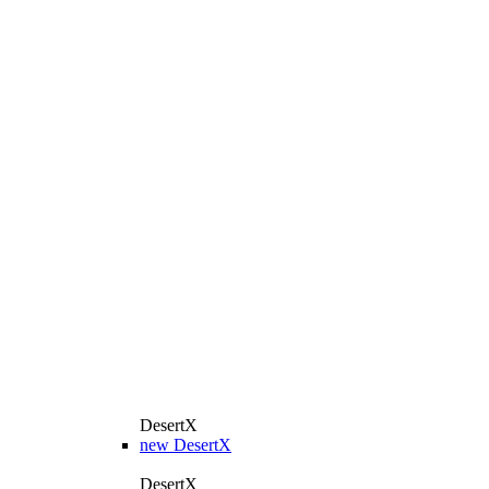
DesertX
new
DesertX
DesertX