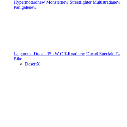
Hypermotard
new
Monster
new
Streetfighter
Multistrada
new
Panigale
new
La gamma Ducati
35 kW
Off-Road
new
Ducati Speciale
E-
Bike
DesertX