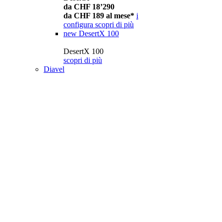
da CHF 18’290
da CHF 189 al mese*
i
configura
scopri di più
new
DesertX 100
DesertX 100
scopri di più
Diavel