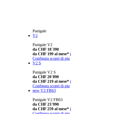
Panigale
V2
Panigale V2
da CHF 18´390
da CHF 199 al mese*
i
Configura
scopri di piu
V2 S
Panigale V2 S
da CHF 20´890
da CHF 219 al mese*
i
Configura
scopri di piu
new
V2 FB63
Panigale V2 FB63
da CHF 23´990
da CHF 259 al mese*
i
Configura
scopri di piu