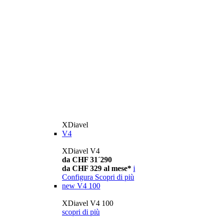
XDiavel
V4
XDiavel V4
da CHF 31´290
da CHF 329 al mese*
i
Configura
Scopri di più
new
V4 100
XDiavel V4 100
scopri di più