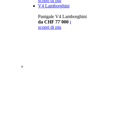
scopri di piu
V4 Lamborghini
Panigale V4 Lamborghini
da CHF 77´000
i
scopri di piu