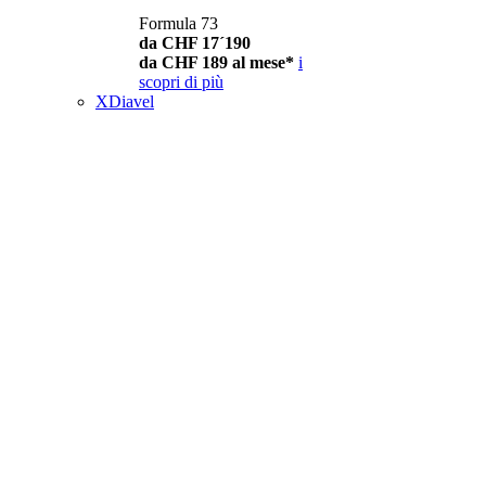
Formula 73
da CHF 17´190
da CHF 189 al mese*
i
scopri di più
XDiavel