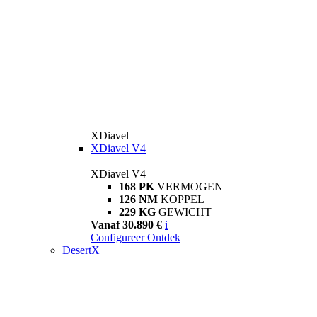
XDiavel
XDiavel V4
XDiavel V4
168 PK
VERMOGEN
126 NM
KOPPEL
229 KG
GEWICHT
Vanaf 30.890 €
i
Configureer
Ontdek
DesertX