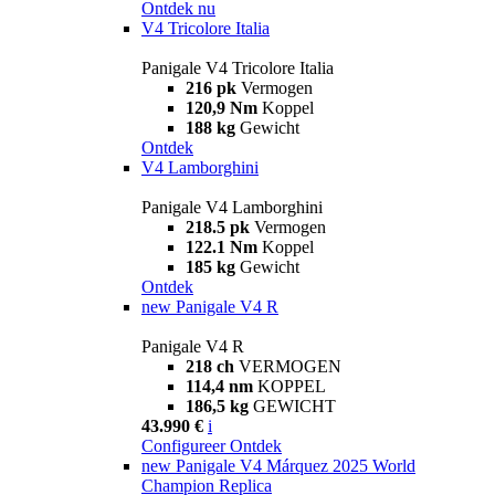
Ontdek nu
V4 Tricolore Italia
Panigale V4 Tricolore Italia
216 pk
Vermogen
120,9 Nm
Koppel
188 kg
Gewicht
Ontdek
V4 Lamborghini
Panigale V4 Lamborghini
218.5 pk
Vermogen
122.1 Nm
Koppel
185 kg
Gewicht
Ontdek
new
Panigale V4 R
Panigale V4 R
218 ch
VERMOGEN
114,4 nm
KOPPEL
186,5 kg
GEWICHT
43.990 €
i
Configureer
Ontdek
new
Panigale V4 Márquez 2025 World
Champion Replica