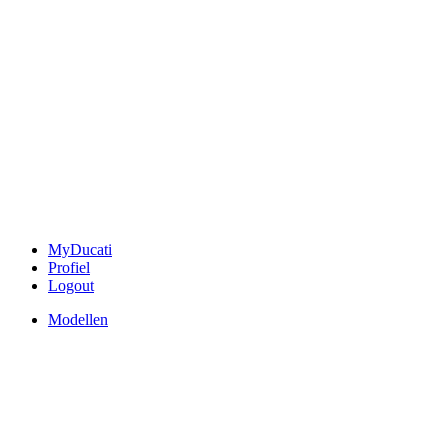
MyDucati
Profiel
Logout
Modellen