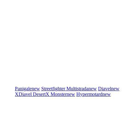
Panigale
new
Streetfighter
Multistrada
new
Diavel
new
XDiavel
DesertX
Monster
new
Hypermotard
new