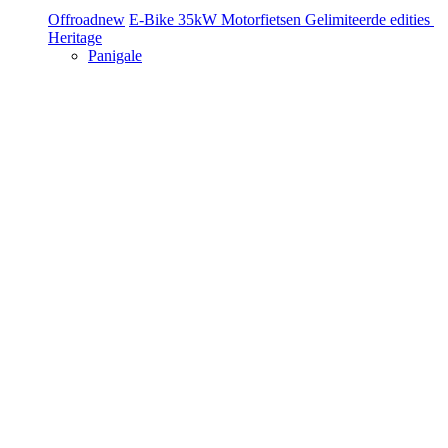
Offroad
new
E-Bike
35kW Motorfietsen
Gelimiteerde edities
Heritage
Panigale