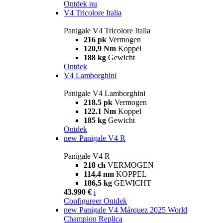
Ontdek nu
V4 Tricolore Italia
Panigale V4 Tricolore Italia
216 pk
Vermogen
120,9 Nm
Koppel
188 kg
Gewicht
Ontdek
V4 Lamborghini
Panigale V4 Lamborghini
218.5 pk
Vermogen
122.1 Nm
Koppel
185 kg
Gewicht
Ontdek
new
Panigale V4 R
Panigale V4 R
218 ch
VERMOGEN
114,4 nm
KOPPEL
186,5 kg
GEWICHT
43.990 €
i
Configureer
Ontdek
new
Panigale V4 Márquez 2025 World
Champion Replica