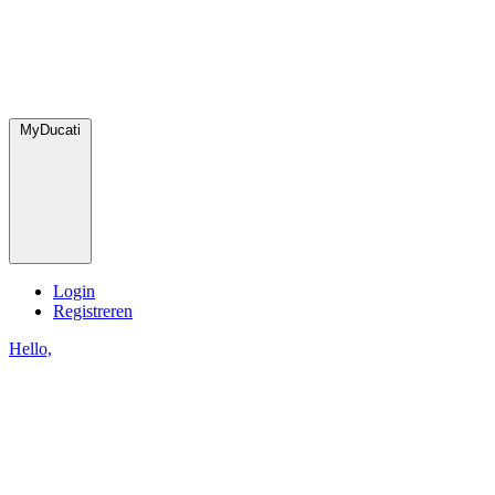
MyDucati
Login
Registreren
Hello,