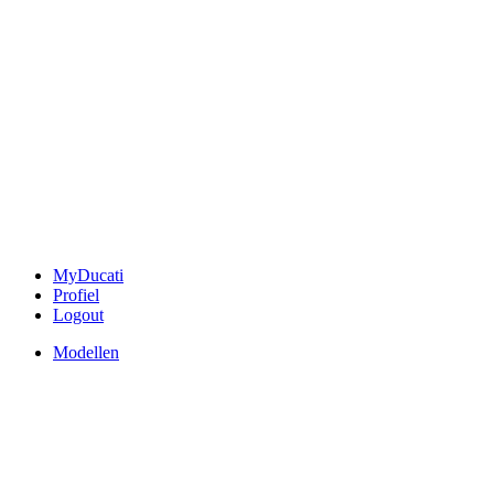
MyDucati
Profiel
Logout
Modellen