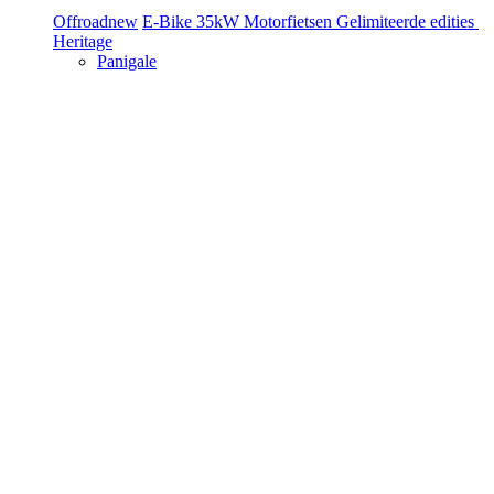
Offroad
new
E-Bike
35kW Motorfietsen
Gelimiteerde edities
Heritage
Panigale