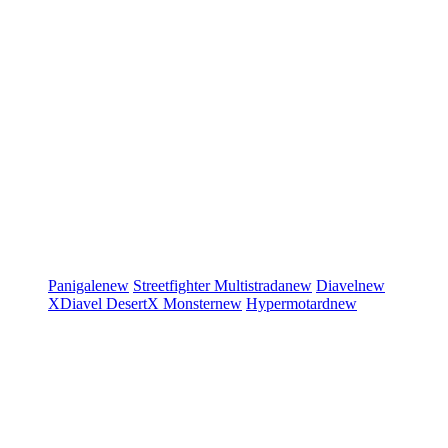
Panigale
new
Streetfighter
Multistrada
new
Diavel
new
XDiavel
DesertX
Monster
new
Hypermotard
new