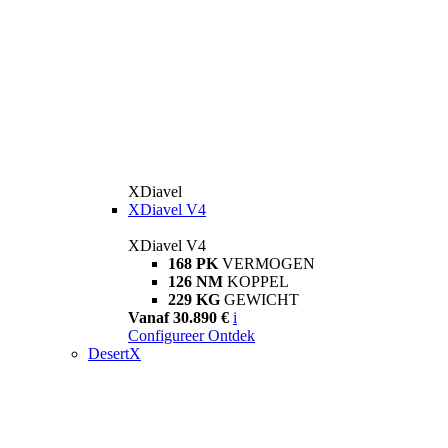
XDiavel
XDiavel V4
XDiavel V4
168 PK
VERMOGEN
126 NM
KOPPEL
229 KG
GEWICHT
Vanaf 30.890 €
i
Configureer
Ontdek
DesertX