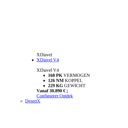
XDiavel
XDiavel V4
XDiavel V4
168 PK
VERMOGEN
126 NM
KOPPEL
229 KG
GEWICHT
Vanaf 30.890 €
i
Configureer
Ontdek
DesertX