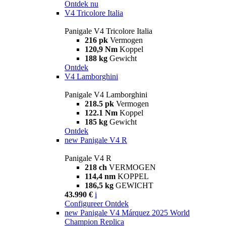
Ontdek nu
V4 Tricolore Italia
Panigale V4 Tricolore Italia
216 pk
Vermogen
120,9 Nm
Koppel
188 kg
Gewicht
Ontdek
V4 Lamborghini
Panigale V4 Lamborghini
218.5 pk
Vermogen
122.1 Nm
Koppel
185 kg
Gewicht
Ontdek
new
Panigale V4 R
Panigale V4 R
218 ch
VERMOGEN
114,4 nm
KOPPEL
186,5 kg
GEWICHT
43.990 €
i
Configureer
Ontdek
new
Panigale V4 Márquez 2025 World
Champion Replica