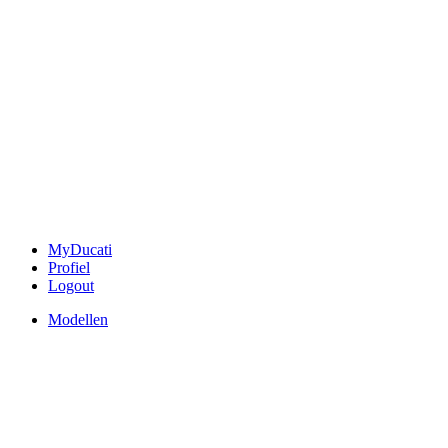
MyDucati
Profiel
Logout
Modellen