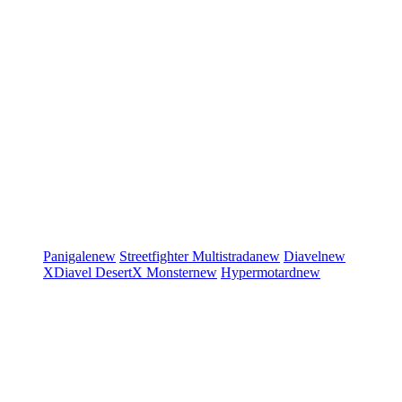
Panigale
new
Streetfighter
Multistrada
new
Diavel
new
XDiavel
DesertX
Monster
new
Hypermotard
new