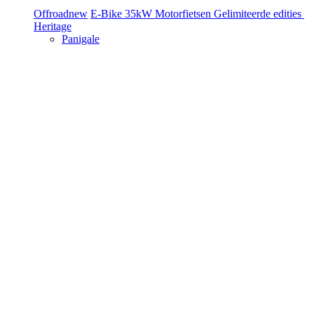
Offroad
new
E-Bike
35kW Motorfietsen
Gelimiteerde edities
Heritage
Panigale