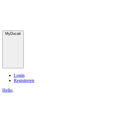
MyDucati
Login
Registreren
Hello,