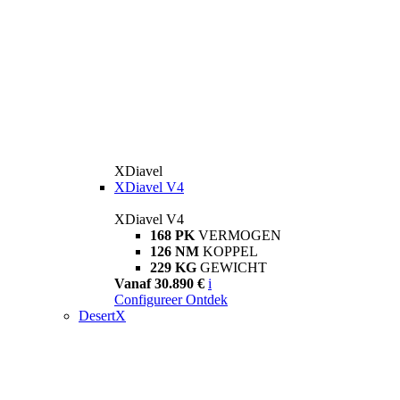
XDiavel
XDiavel V4
XDiavel V4
168 PK
VERMOGEN
126 NM
KOPPEL
229 KG
GEWICHT
Vanaf 30.890 €
i
Configureer
Ontdek
DesertX