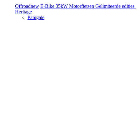
Offroad
new
E-Bike
35kW Motorfietsen
Gelimiteerde edities
Heritage
Panigale