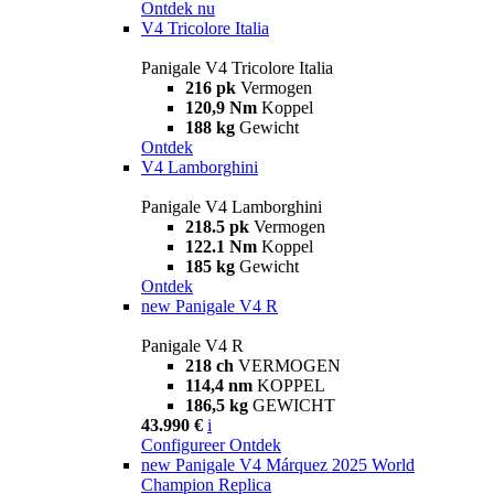
Ontdek nu
V4 Tricolore Italia
Panigale V4 Tricolore Italia
216 pk
Vermogen
120,9 Nm
Koppel
188 kg
Gewicht
Ontdek
V4 Lamborghini
Panigale V4 Lamborghini
218.5 pk
Vermogen
122.1 Nm
Koppel
185 kg
Gewicht
Ontdek
new
Panigale V4 R
Panigale V4 R
218 ch
VERMOGEN
114,4 nm
KOPPEL
186,5 kg
GEWICHT
43.990 €
i
Configureer
Ontdek
new
Panigale V4 Márquez 2025 World
Champion Replica