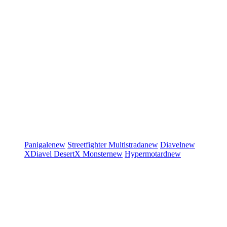
Panigale
new
Streetfighter
Multistrada
new
Diavel
new
XDiavel
DesertX
Monster
new
Hypermotard
new