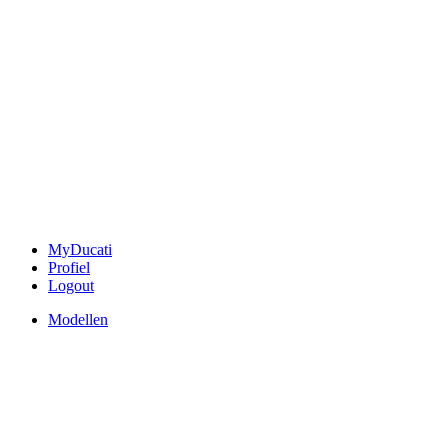
MyDucati
Profiel
Logout
Modellen