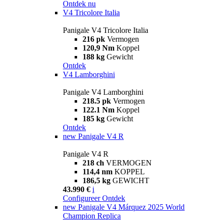
Ontdek nu
V4 Tricolore Italia
Panigale V4 Tricolore Italia
216 pk
Vermogen
120,9 Nm
Koppel
188 kg
Gewicht
Ontdek
V4 Lamborghini
Panigale V4 Lamborghini
218.5 pk
Vermogen
122.1 Nm
Koppel
185 kg
Gewicht
Ontdek
new
Panigale V4 R
Panigale V4 R
218 ch
VERMOGEN
114,4 nm
KOPPEL
186,5 kg
GEWICHT
43.990 €
i
Configureer
Ontdek
new
Panigale V4 Márquez 2025 World
Champion Replica