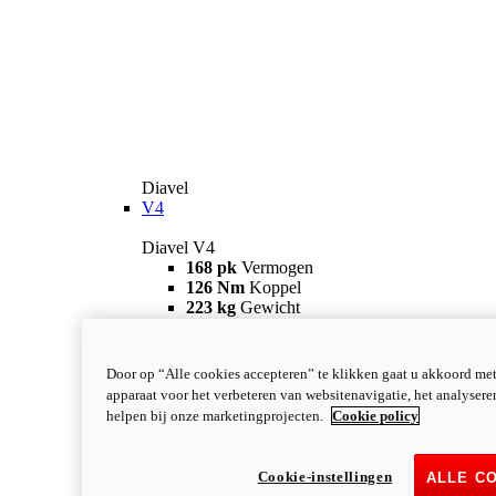
Diavel
V4
Diavel V4
168 pk
Vermogen
126 Nm
Koppel
223 kg
Gewicht
Vanaf 28.990 €
i
Configureer
Ontdek meer
new
V4 RS
Door op “Alle cookies accepteren” te klikken gaat u akkoord me
apparaat voor het verbeteren van websitenavigatie, het analyser
Diavel V4 RS
helpen bij onze marketingprojecten.
Cookie policy
182 pk
VERMOGEN
120 Nm
KOPPEL
220 kg
GEWICHT
Cookie-instellingen
ALLE C
Vanaf 40.590 €
i