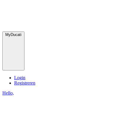
MyDucati
Login
Registreren
Hello,