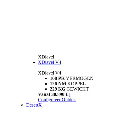
XDiavel
XDiavel V4
XDiavel V4
168 PK
VERMOGEN
126 NM
KOPPEL
229 KG
GEWICHT
Vanaf 30.890 €
i
Configureer
Ontdek
DesertX