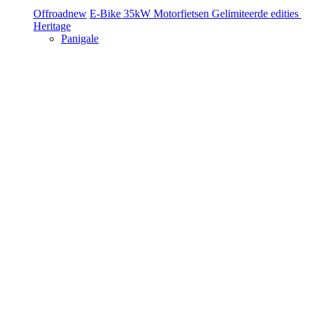
Offroad
new
E-Bike
35kW Motorfietsen
Gelimiteerde edities
Heritage
Panigale