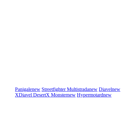
Panigale
new
Streetfighter
Multistrada
new
Diavel
new
XDiavel
DesertX
Monster
new
Hypermotard
new