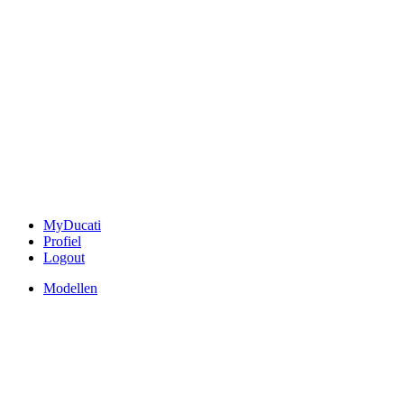
MyDucati
Profiel
Logout
Modellen