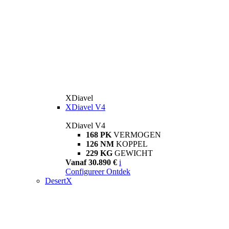
XDiavel
XDiavel V4
XDiavel V4
168 PK
VERMOGEN
126 NM
KOPPEL
229 KG
GEWICHT
Vanaf 30.890 €
i
Configureer
Ontdek
DesertX