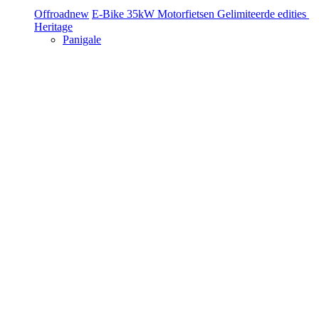
Offroad
new
E-Bike
35kW Motorfietsen
Gelimiteerde edities
Heritage
Panigale