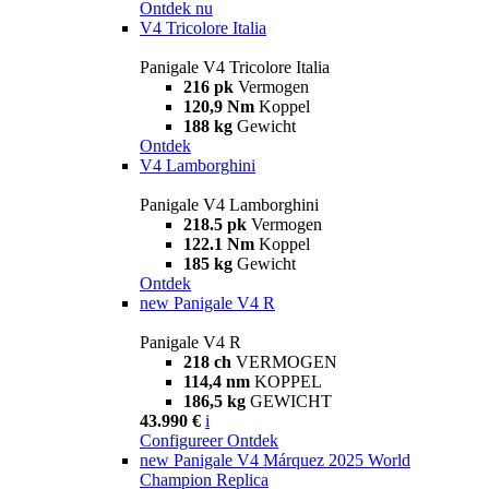
Ontdek nu
V4 Tricolore Italia
Panigale V4 Tricolore Italia
216 pk
Vermogen
120,9 Nm
Koppel
188 kg
Gewicht
Ontdek
V4 Lamborghini
Panigale V4 Lamborghini
218.5 pk
Vermogen
122.1 Nm
Koppel
185 kg
Gewicht
Ontdek
new
Panigale V4 R
Panigale V4 R
218 ch
VERMOGEN
114,4 nm
KOPPEL
186,5 kg
GEWICHT
43.990 €
i
Configureer
Ontdek
new
Panigale V4 Márquez 2025 World
Champion Replica