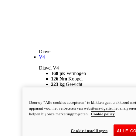
Diavel
V4
Diavel V4
168 pk
Vermogen
126 Nm
Koppel
223 kg
Gewicht
Vanaf 28.990 €
i
Configureer
Ontdek meer
new
V4 RS
Door op “Alle cookies accepteren” te klikken gaat u akkoord me
apparaat voor het verbeteren van websitenavigatie, het analyser
Diavel V4 RS
helpen bij onze marketingprojecten.
Cookie policy
182 pk
VERMOGEN
120 Nm
KOPPEL
220 kg
GEWICHT
Cookie-instellingen
ALLE C
Vanaf 40.590 €
i