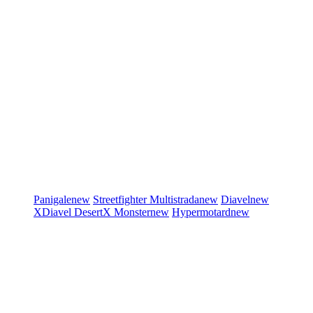
Panigale
new
Streetfighter
Multistrada
new
Diavel
new
XDiavel
DesertX
Monster
new
Hypermotard
new