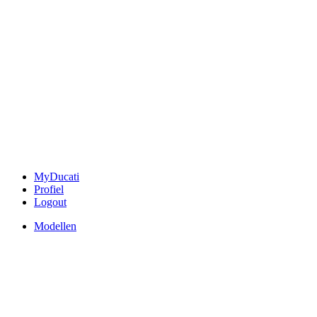
MyDucati
Profiel
Logout
Modellen