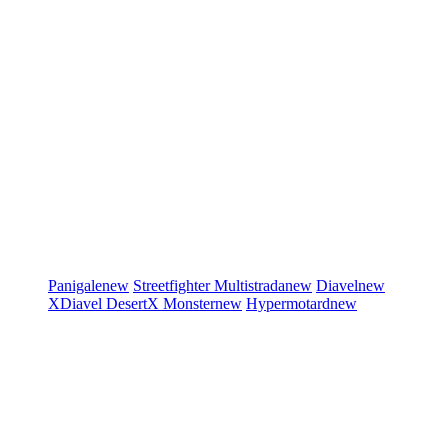
Panigale
new
Streetfighter
Multistrada
new
Diavel
new
XDiavel
DesertX
Monster
new
Hypermotard
new