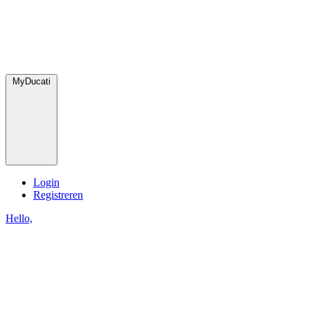
MyDucati
Login
Registreren
Hello,