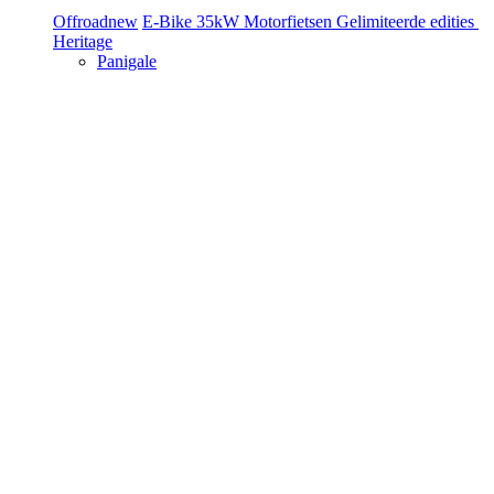
Offroad
new
E-Bike
35kW Motorfietsen
Gelimiteerde edities
Heritage
Panigale