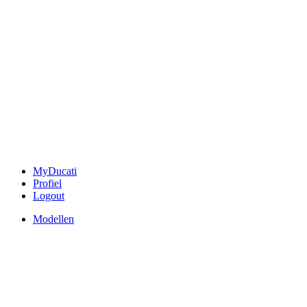
MyDucati
Profiel
Logout
Modellen