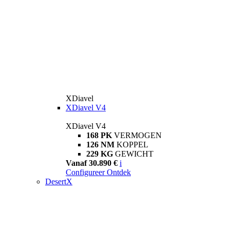
XDiavel
XDiavel V4
XDiavel V4
168 PK
VERMOGEN
126 NM
KOPPEL
229 KG
GEWICHT
Vanaf 30.890 €
i
Configureer
Ontdek
DesertX