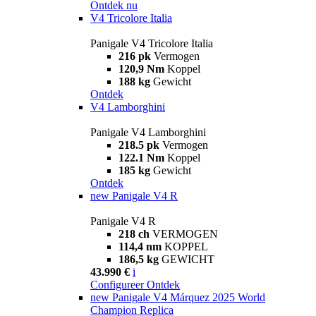
Ontdek nu
V4 Tricolore Italia
Panigale V4 Tricolore Italia
216 pk
Vermogen
120,9 Nm
Koppel
188 kg
Gewicht
Ontdek
V4 Lamborghini
Panigale V4 Lamborghini
218.5 pk
Vermogen
122.1 Nm
Koppel
185 kg
Gewicht
Ontdek
new
Panigale V4 R
Panigale V4 R
218 ch
VERMOGEN
114,4 nm
KOPPEL
186,5 kg
GEWICHT
43.990 €
i
Configureer
Ontdek
new
Panigale V4 Márquez 2025 World
Champion Replica