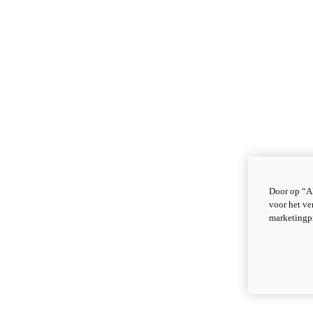
Door op “Al
voor het ve
marketingp