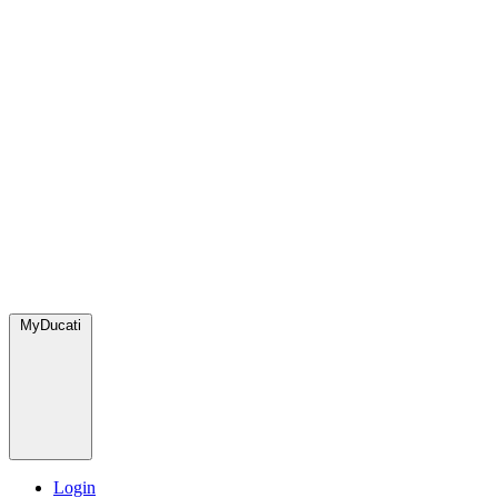
MyDucati
Login