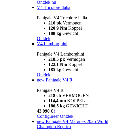
Ontdek nu
V4 Tricolore Italia
Panigale V4 Tricolore Italia
216 pk
Vermogen
120,9 Nm
Koppel
188 kg
Gewicht
Ontdek
V4 Lamborghini
Panigale V4 Lamborghini
218.5 pk
Vermogen
122.1 Nm
Koppel
185 kg
Gewicht
Ontdek
new
Panigale V4 R
Panigale V4 R
218 ch
VERMOGEN
114,4 nm
KOPPEL
186,5 kg
GEWICHT
43.990 €
i
Configureer
Ontdek
new
Panigale V4 Márquez 2025 World
Champion Replica