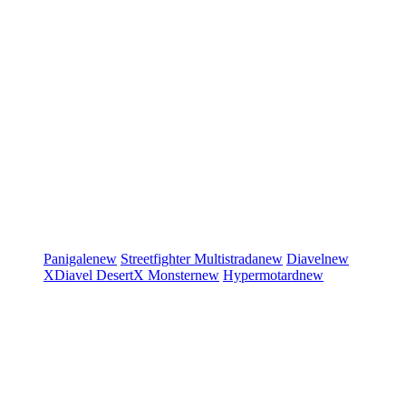
Panigale
new
Streetfighter
Multistrada
new
Diavel
new
XDiavel
DesertX
Monster
new
Hypermotard
new