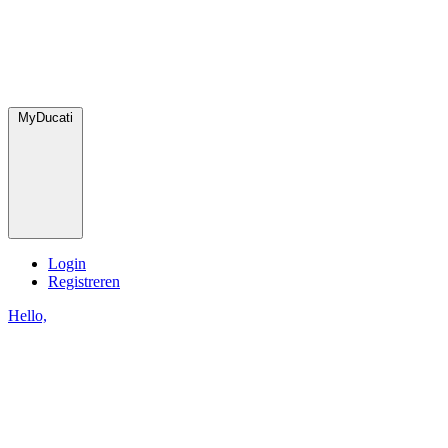
MyDucati
Login
Registreren
Hello,