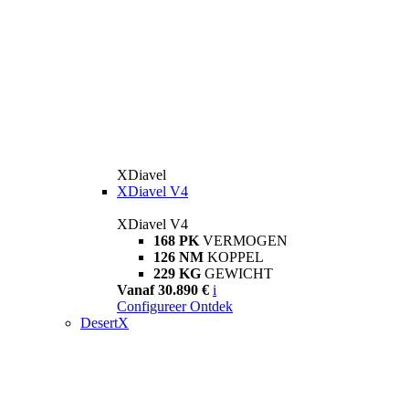
XDiavel
XDiavel V4
XDiavel V4
168 PK
VERMOGEN
126 NM
KOPPEL
229 KG
GEWICHT
Vanaf 30.890 €
i
Configureer
Ontdek
DesertX