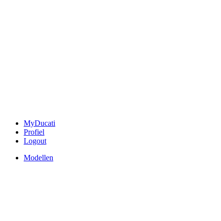
MyDucati
Profiel
Logout
Modellen