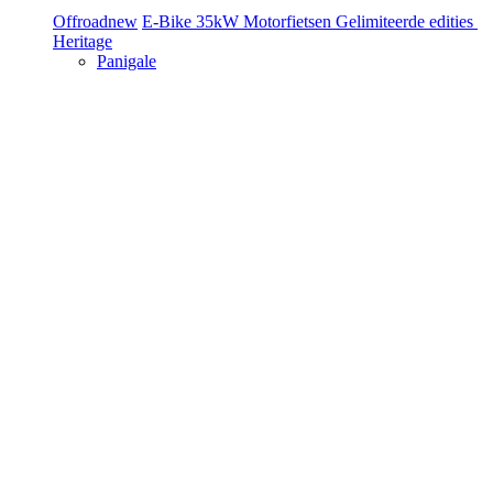
Offroad
new
E-Bike
35kW Motorfietsen
Gelimiteerde edities
Heritage
Panigale