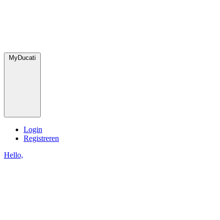
MyDucati
Login
Registreren
Hello,