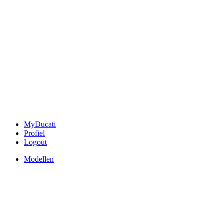
MyDucati
Profiel
Logout
Modellen