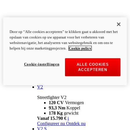
Door op “Alle cookies accepteren” te klikken gaat u akkoord met het
opslaan van cookies op uw apparaat voor het verbeteren van
websitenavigatie, het analyseren van websitegebruik en om ons te
helpen bij onze marketingprojecten.
Cookie policy
Cookie-instellingen
ALLE COOKIES
ACCEPTEREN
Streetfighter
V2
Streetfighter V2
120 CV
Vermogen
93,3 Nm
Koppel
178 Kg
gewicht
Vanaf 15.790 €
i
Configureer nu
Ontdek nu
V2 S