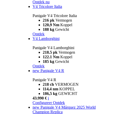
Ontdek nu
V4 Tricolore Italia
Panigale V4 Tricolore Italia
216 pk
Vermogen
120,9 Nm
Koppel
188 kg
Gewicht
Ontdek
V4 Lamborghini
Panigale V4 Lamborghini
218.5 pk
Vermogen
122.1 Nm
Koppel
185 kg
Gewicht
Ontdek
new
Panigale V4 R
Panigale V4 R
218 ch
VERMOGEN
114,4 nm
KOPPEL
186,5 kg
GEWICHT
43.990 €
i
Configureer
Ontdek
new
Panigale V4 Márquez 2025 World
Champion Replica