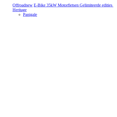
Offroad
new
E-Bike
35kW Motorfietsen
Gelimiteerde edities
Heritage
Panigale