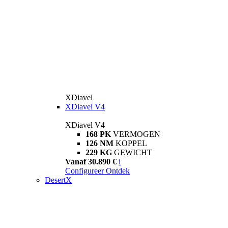
XDiavel
XDiavel V4
XDiavel V4
168 PK
VERMOGEN
126 NM
KOPPEL
229 KG
GEWICHT
Vanaf 30.890 €
i
Configureer
Ontdek
DesertX