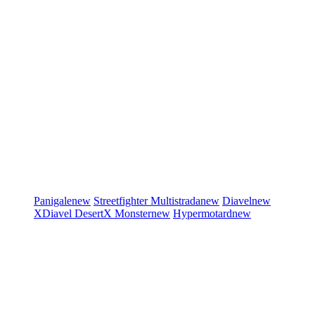
Panigale
new
Streetfighter
Multistrada
new
Diavel
new
XDiavel
DesertX
Monster
new
Hypermotard
new