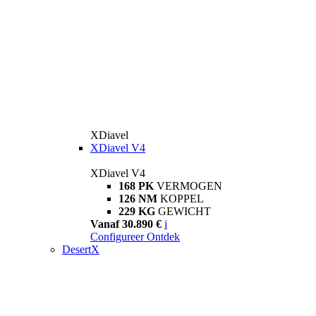
XDiavel
XDiavel V4
XDiavel V4
168 PK
VERMOGEN
126 NM
KOPPEL
229 KG
GEWICHT
Vanaf 30.890 €
i
Configureer
Ontdek
DesertX