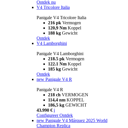
Ontdek nu
V4 Tricolore Italia
Panigale V4 Tricolore Italia
216 pk
Vermogen
120,9 Nm
Koppel
188 kg
Gewicht
Ontdek
V4 Lamborghini
Panigale V4 Lamborghini
218.5 pk
Vermogen
122.1 Nm
Koppel
185 kg
Gewicht
Ontdek
new
Panigale V4 R
Panigale V4 R
218 ch
VERMOGEN
114,4 nm
KOPPEL
186,5 kg
GEWICHT
43.990 €
i
Configureer
Ontdek
new
Panigale V4 Márquez 2025 World
Champion Replica