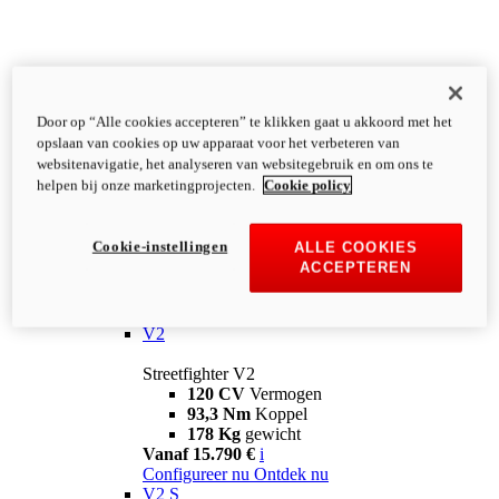
Door op “Alle cookies accepteren” te klikken gaat u akkoord met het
opslaan van cookies op uw apparaat voor het verbeteren van
websitenavigatie, het analyseren van websitegebruik en om ons te
helpen bij onze marketingprojecten.
Cookie policy
Cookie-instellingen
ALLE COOKIES
ACCEPTEREN
Streetfighter
V2
Streetfighter V2
120 CV
Vermogen
93,3 Nm
Koppel
178 Kg
gewicht
Vanaf 15.790 €
i
Configureer nu
Ontdek nu
V2 S