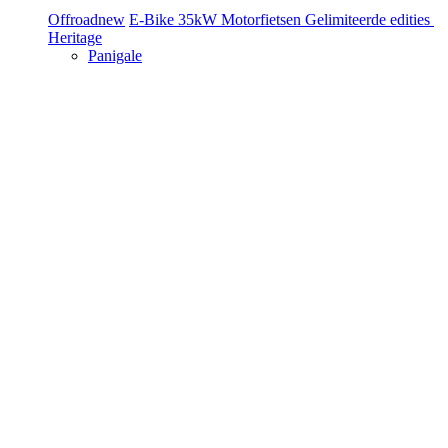
Offroad
new
E-Bike
35kW Motorfietsen
Gelimiteerde edities
Heritage
Panigale