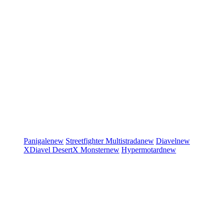
Panigale
new
Streetfighter
Multistrada
new
Diavel
new
XDiavel
DesertX
Monster
new
Hypermotard
new