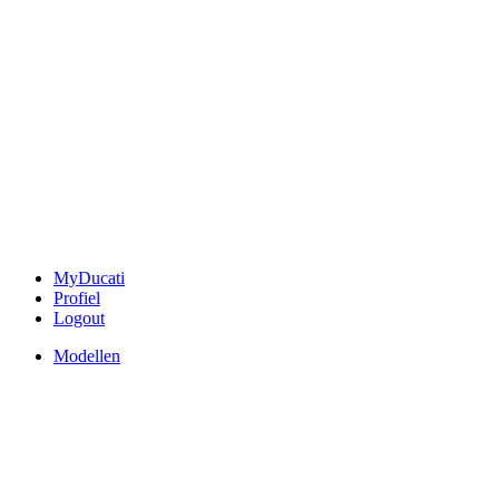
MyDucati
Profiel
Logout
Modellen