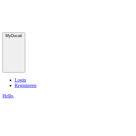
MyDucati
Login
Registreren
Hello,