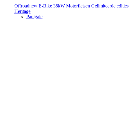
Offroad
new
E-Bike
35kW Motorfietsen
Gelimiteerde edities
Heritage
Panigale