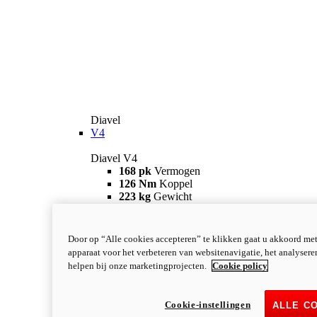
Diavel
V4
Diavel V4
168 pk
Vermogen
126 Nm
Koppel
223 kg
Gewicht
Vanaf 28.990 €
i
Configureer
Ontdek meer
new
V4 RS
Door op “Alle cookies accepteren” te klikken gaat u akkoord me
apparaat voor het verbeteren van websitenavigatie, het analyser
Diavel V4 RS
helpen bij onze marketingprojecten.
Cookie policy
182 pk
VERMOGEN
120 Nm
KOPPEL
220 kg
GEWICHT
Cookie-instellingen
ALLE C
Vanaf 40.590 €
i