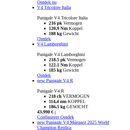
Ontdek nu
V4 Tricolore Italia
Panigale V4 Tricolore Italia
216 pk
Vermogen
120,9 Nm
Koppel
188 kg
Gewicht
Ontdek
V4 Lamborghini
Panigale V4 Lamborghini
218.5 pk
Vermogen
122.1 Nm
Koppel
185 kg
Gewicht
Ontdek
new
Panigale V4 R
Panigale V4 R
218 ch
VERMOGEN
114,4 nm
KOPPEL
186,5 kg
GEWICHT
43.990 €
i
Configureer
Ontdek
new
Panigale V4 Márquez 2025 World
Champion Replica