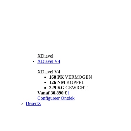
XDiavel
XDiavel V4
XDiavel V4
168 PK
VERMOGEN
126 NM
KOPPEL
229 KG
GEWICHT
Vanaf 30.890 €
i
Configureer
Ontdek
DesertX