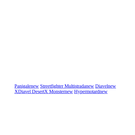
Panigale
new
Streetfighter
Multistrada
new
Diavel
new
XDiavel
DesertX
Monster
new
Hypermotard
new