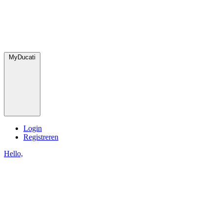
MyDucati
Login
Registreren
Hello,