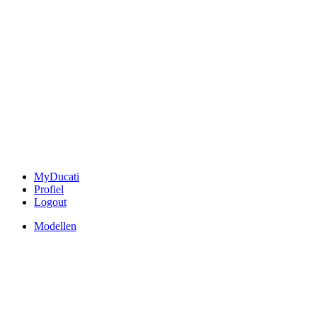
MyDucati
Profiel
Logout
Modellen