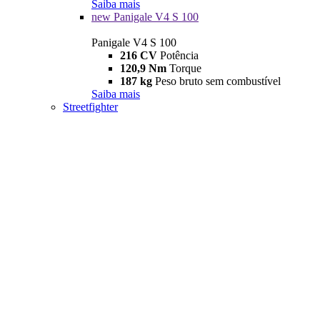
Saiba mais
new
Panigale V4 S 100
Panigale V4 S 100
216 CV
Potência
120,9 Nm
Torque
187 kg
Peso bruto sem combustível
Saiba mais
Streetfighter