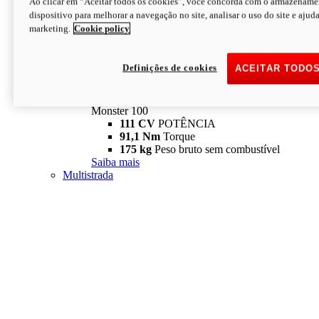
Ao clicar em “Aceitar todos os cookies”, você concorda com o armazename
dispositivo para melhorar a navegação no site, analisar o uso do site e ajud
marketing.
Cookie policy
Definições de cookies
ACEITAR TODO
Monster
new
Monster 100
Monster 100
111 CV
POTÊNCIA
91,1 Nm
Torque
175 kg
Peso bruto sem combustível
Saiba mais
Multistrada