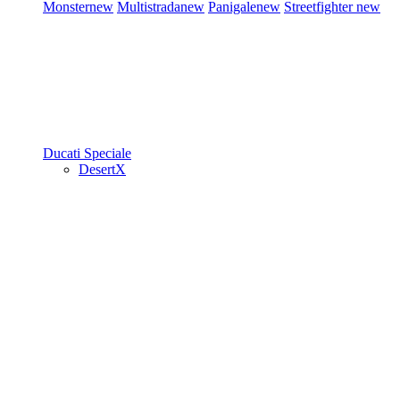
Monster
new
Multistrada
new
Panigale
new
Streetfighter
new
Ducati Speciale
DesertX