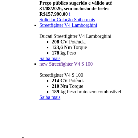
Preço público sugerido e válido até
31/08/2026, sem inclusão de frete:
R$157.990,00
i
Solicitar Cotação
Saiba mais
Streetfighter V4 Lamborghini
Ducati Streetfighter V4 Lamborghini
208 CV
Potência
123,6 Nm
Torque
178 kg
Peso
Saiba mais
new
Streetfighter V4 S 100
Streetfighter V4 S 100
214 CV
Potência
210 Nm
Torque
189 kg
Peso bruto sem combustível
Saiba mais