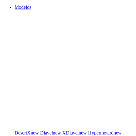
Modelos
DesertX
new
Diavel
new
XDiavel
new
Hypermotard
new