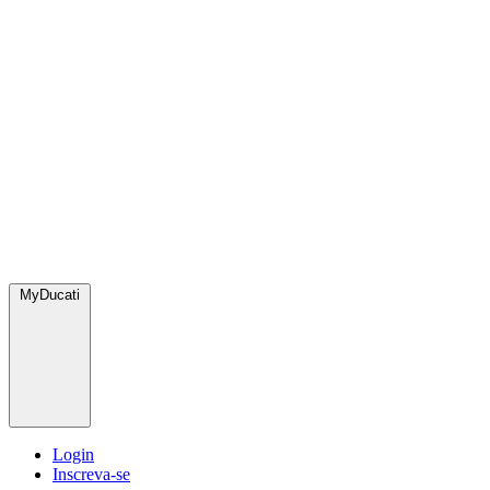
MyDucati
Login
Inscreva-se