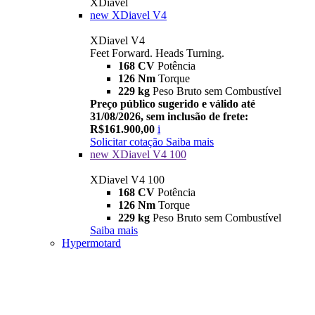
XDiavel
new
XDiavel V4
XDiavel V4
Feet Forward. Heads Turning.
168 CV
Potência
126 Nm
Torque
229 kg
Peso Bruto sem Combustível
Preço público sugerido e válido até
31/08/2026, sem inclusão de frete:
R$161.900,00
i
Solicitar cotação
Saiba mais
new
XDiavel V4 100
XDiavel V4 100
168 CV
Potência
126 Nm
Torque
229 kg
Peso Bruto sem Combustível
Saiba mais
Hypermotard