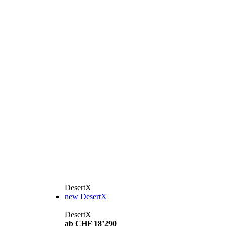
DesertX
new
DesertX
DesertX
ab CHF 18’290