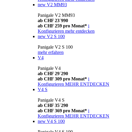
new
V2 MM93
Panigale V2 MM93
ab CHF 23´990
ab CHF 259 pro Monat*
i
Konfigurieren
mehr entdecken
new
V2 S 100
Panigale V2 S 100
mehr erfahren
V4
Panigale V4
ab CHF 29´290
ab CHF 309 pro Monat*
i
Konfigurieren
MEHR ENTDECKEN
V4 S
Panigale V4 S
ab CHF 35´290
ab CHF 369 pro Monat*
i
Konfigurieren
MEHR ENTDECKEN
new
V4 S 100
Panigale V4 S 100