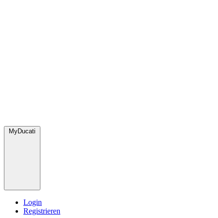
MyDucati
Login
Registrieren