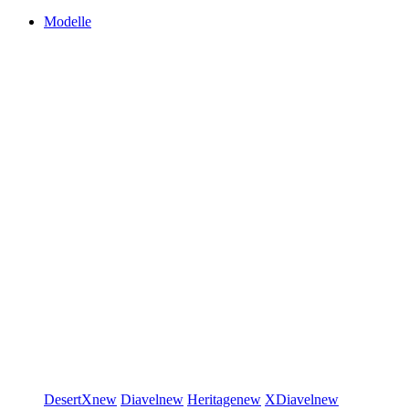
Modelle
DesertX
new
Diavel
new
Heritage
new
XDiavel
new