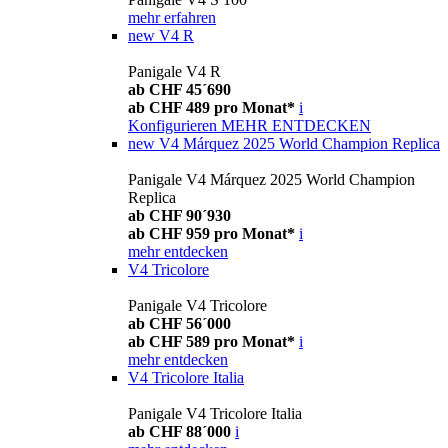
mehr erfahren
new
V4 R
Panigale V4 R
ab CHF 45´690
ab CHF 489 pro Monat*
i
Konfigurieren
MEHR ENTDECKEN
new
V4 Márquez 2025 World Champion Replica
Panigale V4 Márquez 2025 World Champion
Replica
ab CHF 90´930
ab CHF 959 pro Monat*
i
mehr entdecken
V4 Tricolore
Panigale V4 Tricolore
ab CHF 56´000
ab CHF 589 pro Monat*
i
mehr entdecken
V4 Tricolore Italia
Panigale V4 Tricolore Italia
ab CHF 88´000
i