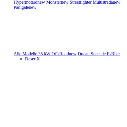
Hypermotard
new
Monster
new
Streetfighter
Multistrada
new
Panigale
new
Alle Modelle
35 kW
Off-Road
new
Ducati Speciale
E-Bike
DesertX