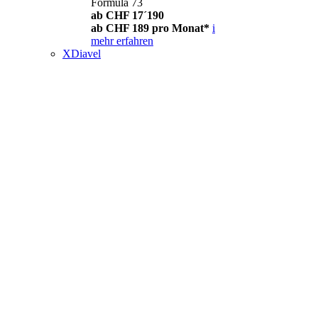
Formula 73
ab CHF 17´190
ab CHF 189 pro Monat*
i
mehr erfahren
XDiavel