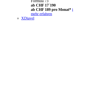
Formula 73
ab CHF 17´190
ab CHF 189 pro Monat*
i
mehr erfahren
XDiavel