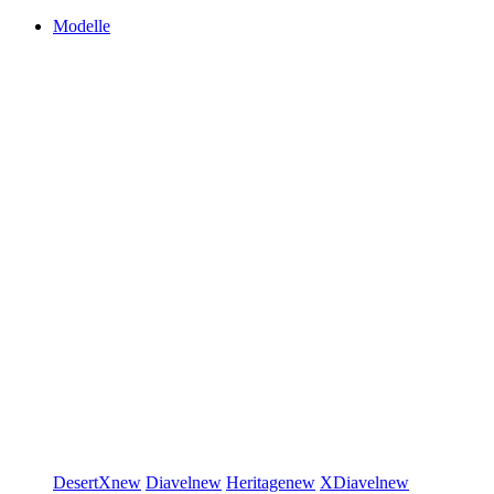
Modelle
DesertX
new
Diavel
new
Heritage
new
XDiavel
new