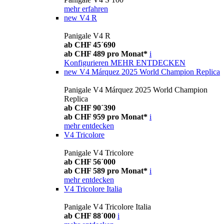
mehr erfahren
new
V4 R
Panigale V4 R
ab CHF 45´690
ab CHF 489 pro Monat*
i
Konfigurieren
MEHR ENTDECKEN
new
V4 Márquez 2025 World Champion Replica
Panigale V4 Márquez 2025 World Champion
Replica
ab CHF 90´390
ab CHF 959 pro Monat*
i
mehr entdecken
V4 Tricolore
Panigale V4 Tricolore
ab CHF 56´000
ab CHF 589 pro Monat*
i
mehr entdecken
V4 Tricolore Italia
Panigale V4 Tricolore Italia
ab CHF 88´000
i