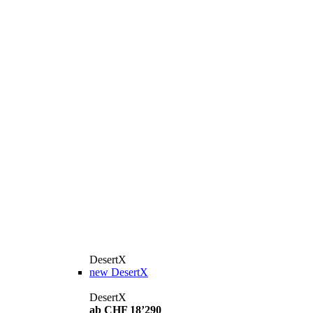
DesertX
new
DesertX
DesertX
ab CHF 18’290