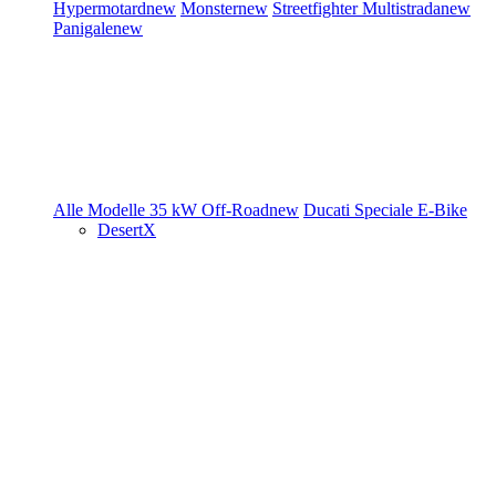
Hypermotard
new
Monster
new
Streetfighter
Multistrada
new
Panigale
new
Alle Modelle
35 kW
Off-Road
new
Ducati Speciale
E-Bike
DesertX