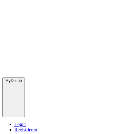
MyDucati
Login
Registrieren