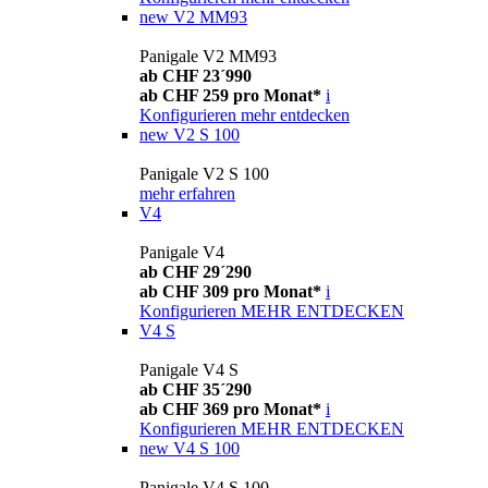
new
V2 MM93
Panigale V2 MM93
ab CHF 23´990
ab CHF 259 pro Monat*
i
Konfigurieren
mehr entdecken
new
V2 S 100
Panigale V2 S 100
mehr erfahren
V4
Panigale V4
ab CHF 29´290
ab CHF 309 pro Monat*
i
Konfigurieren
MEHR ENTDECKEN
V4 S
Panigale V4 S
ab CHF 35´290
ab CHF 369 pro Monat*
i
Konfigurieren
MEHR ENTDECKEN
new
V4 S 100
Panigale V4 S 100