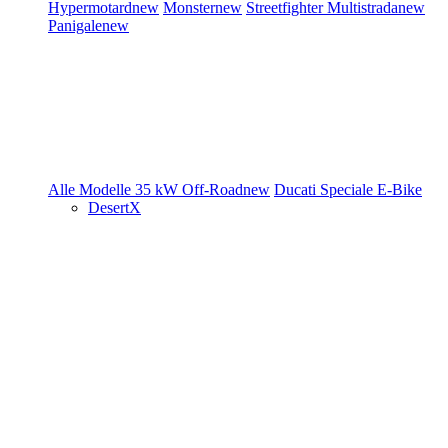
Hypermotard
new
Monster
new
Streetfighter
Multistrada
new
Panigale
new
Alle Modelle
35 kW
Off-Road
new
Ducati Speciale
E-Bike
DesertX