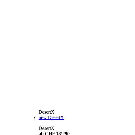
DesertX
new
DesertX
DesertX
ab CHF 18’290