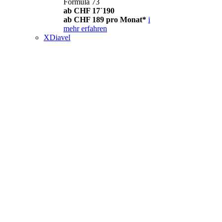
Formula 73
ab CHF 17´190
ab CHF 189 pro Monat*
i
mehr erfahren
XDiavel