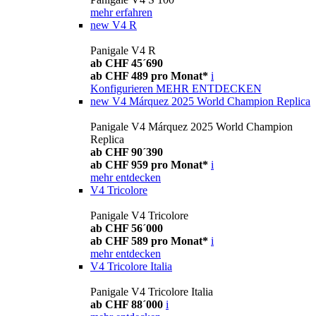
mehr erfahren
new
V4 R
Panigale V4 R
ab CHF 45´690
ab CHF 489 pro Monat*
i
Konfigurieren
MEHR ENTDECKEN
new
V4 Márquez 2025 World Champion Replica
Panigale V4 Márquez 2025 World Champion
Replica
ab CHF 90´390
ab CHF 959 pro Monat*
i
mehr entdecken
V4 Tricolore
Panigale V4 Tricolore
ab CHF 56´000
ab CHF 589 pro Monat*
i
mehr entdecken
V4 Tricolore Italia
Panigale V4 Tricolore Italia
ab CHF 88´000
i