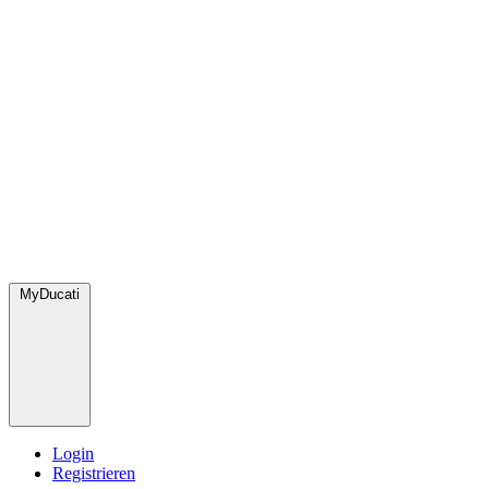
MyDucati
Login
Registrieren