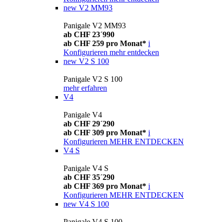
new
V2 MM93
Panigale V2 MM93
ab CHF 23´990
ab CHF 259 pro Monat*
i
Konfigurieren
mehr entdecken
new
V2 S 100
Panigale V2 S 100
mehr erfahren
V4
Panigale V4
ab CHF 29´290
ab CHF 309 pro Monat*
i
Konfigurieren
MEHR ENTDECKEN
V4 S
Panigale V4 S
ab CHF 35´290
ab CHF 369 pro Monat*
i
Konfigurieren
MEHR ENTDECKEN
new
V4 S 100
Panigale V4 S 100