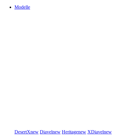
Modelle
DesertX
new
Diavel
new
Heritage
new
XDiavel
new