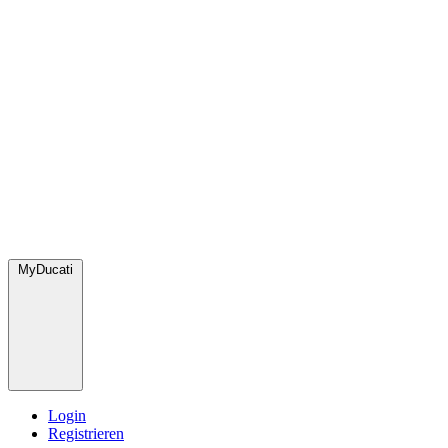
MyDucati
Login
Registrieren