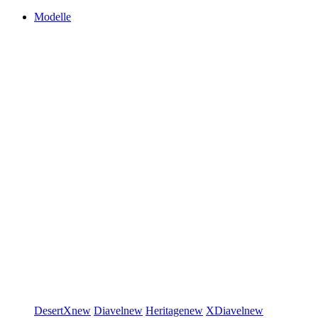
Modelle
DesertX
new
Diavel
new
Heritage
new
XDiavel
new