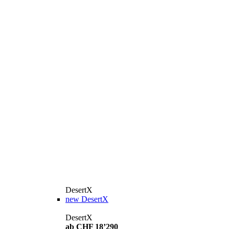
DesertX
new
DesertX
DesertX
ab CHF 18’290