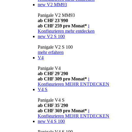
new
V2 MM93
Panigale V2 MM93
ab CHF 23´990
ab CHF 259 pro Monat*
i
Konfigurieren
mehr entdecken
new
V2 S 100
Panigale V2 S 100
mehr erfahren
V4
Panigale V4
ab CHF 29´290
ab CHF 309 pro Monat*
i
Konfigurieren
MEHR ENTDECKEN
V4 S
Panigale V4 S
ab CHF 35´290
ab CHF 369 pro Monat*
i
Konfigurieren
MEHR ENTDECKEN
new
V4 S 100
Panigale V4 S 100