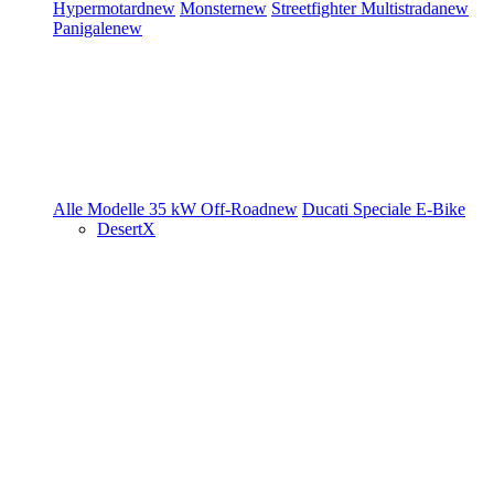
Hypermotard
new
Monster
new
Streetfighter
Multistrada
new
Panigale
new
Alle Modelle
35 kW
Off-Road
new
Ducati Speciale
E-Bike
DesertX