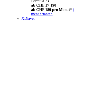
Formula 73
ab CHF 17´190
ab CHF 189 pro Monat*
i
mehr erfahren
XDiavel