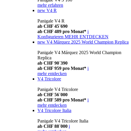
mehr erfahren
new
V4 R
Panigale V4 R
ab CHF 45´690
ab CHF 489 pro Monat*
i
Konfigurieren
MEHR ENTDECKEN
new
V4 Márquez 2025 World Champion Replica
Panigale V4 Márquez 2025 World Champion
Replica
ab CHF 90´390
ab CHF 959 pro Monat*
i
mehr entdecken
V4 Tricolore
Panigale V4 Tricolore
ab CHF 56´000
ab CHF 589 pro Monat*
i
mehr entdecken
V4 Tricolore Italia
Panigale V4 Tricolore Italia
ab CHF 88´000
i