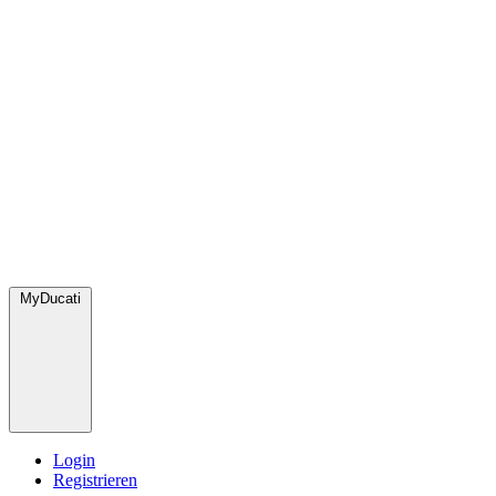
MyDucati
Login
Registrieren