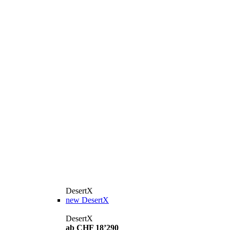
DesertX
new
DesertX
DesertX
ab CHF 18’290