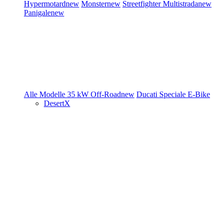
Hypermotard
new
Monster
new
Streetfighter
Multistrada
new
Panigale
new
Alle Modelle
35 kW
Off-Road
new
Ducati Speciale
E-Bike
DesertX