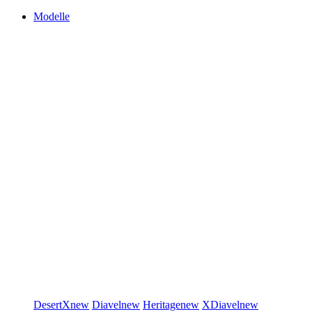
Modelle
DesertX
new
Diavel
new
Heritage
new
XDiavel
new