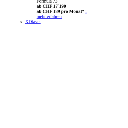
Formula 73
ab CHF 17´190
ab CHF 189 pro Monat*
i
mehr erfahren
XDiavel