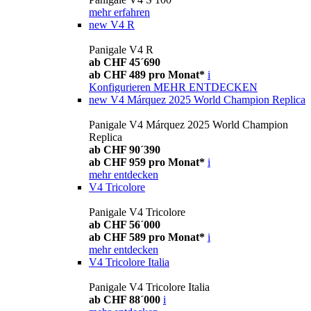
mehr erfahren
new
V4 R
Panigale V4 R
ab CHF 45´690
ab CHF 489 pro Monat*
i
Konfigurieren
MEHR ENTDECKEN
new
V4 Márquez 2025 World Champion Replica
Panigale V4 Márquez 2025 World Champion
Replica
ab CHF 90´390
ab CHF 959 pro Monat*
i
mehr entdecken
V4 Tricolore
Panigale V4 Tricolore
ab CHF 56´000
ab CHF 589 pro Monat*
i
mehr entdecken
V4 Tricolore Italia
Panigale V4 Tricolore Italia
ab CHF 88´000
i