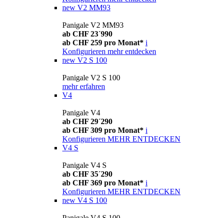
new
V2 MM93
Panigale V2 MM93
ab CHF 23´990
ab CHF 259 pro Monat*
i
Konfigurieren
mehr entdecken
new
V2 S 100
Panigale V2 S 100
mehr erfahren
V4
Panigale V4
ab CHF 29´290
ab CHF 309 pro Monat*
i
Konfigurieren
MEHR ENTDECKEN
V4 S
Panigale V4 S
ab CHF 35´290
ab CHF 369 pro Monat*
i
Konfigurieren
MEHR ENTDECKEN
new
V4 S 100
Panigale V4 S 100