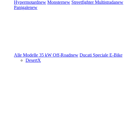
Hypermotard
new
Monster
new
Streetfighter
Multistrada
new
Panigale
new
Alle Modelle
35 kW
Off-Road
new
Ducati Speciale
E-Bike
DesertX