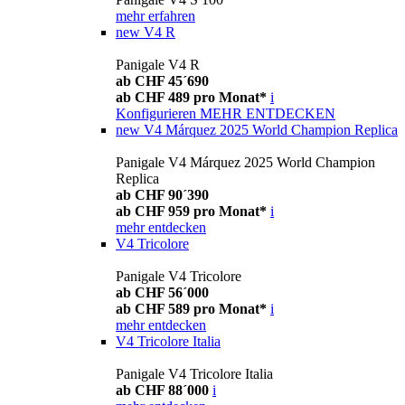
mehr erfahren
new
V4 R
Panigale V4 R
ab CHF 45´690
ab CHF 489 pro Monat*
i
Konfigurieren
MEHR ENTDECKEN
new
V4 Márquez 2025 World Champion Replica
Panigale V4 Márquez 2025 World Champion
Replica
ab CHF 90´390
ab CHF 959 pro Monat*
i
mehr entdecken
V4 Tricolore
Panigale V4 Tricolore
ab CHF 56´000
ab CHF 589 pro Monat*
i
mehr entdecken
V4 Tricolore Italia
Panigale V4 Tricolore Italia
ab CHF 88´000
i