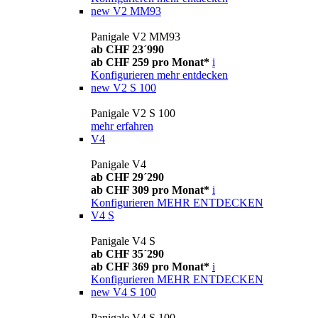
new
V2 MM93
Panigale V2 MM93
ab CHF 23´990
ab CHF 259 pro Monat*
i
Konfigurieren
mehr entdecken
new
V2 S 100
Panigale V2 S 100
mehr erfahren
V4
Panigale V4
ab CHF 29´290
ab CHF 309 pro Monat*
i
Konfigurieren
MEHR ENTDECKEN
V4 S
Panigale V4 S
ab CHF 35´290
ab CHF 369 pro Monat*
i
Konfigurieren
MEHR ENTDECKEN
new
V4 S 100
Panigale V4 S 100