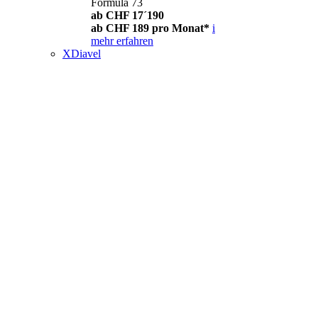
Formula 73
ab CHF 17´190
ab CHF 189 pro Monat*
i
mehr erfahren
XDiavel