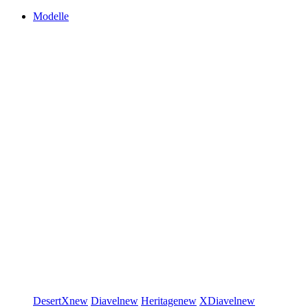
Modelle
DesertX
new
Diavel
new
Heritage
new
XDiavel
new