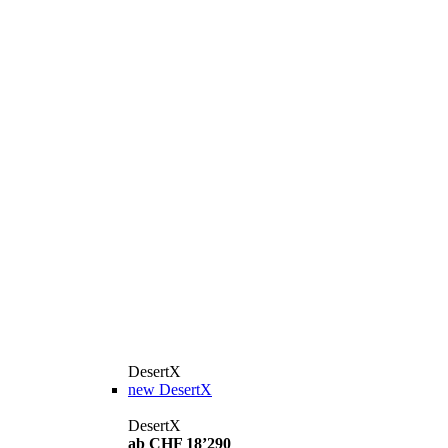
DesertX
new
DesertX
DesertX
ab CHF 18’290