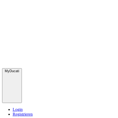
MyDucati
Login
Registrieren