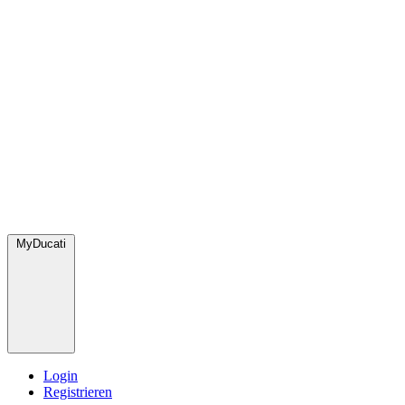
MyDucati
Login
Registrieren