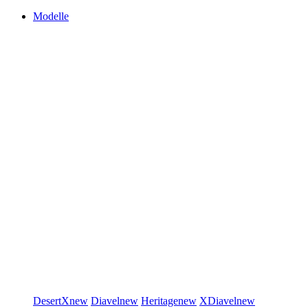
Modelle
DesertX
new
Diavel
new
Heritage
new
XDiavel
new