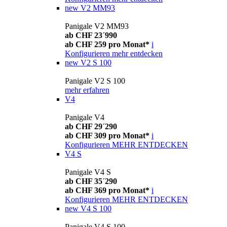
new
V2 MM93
Panigale V2 MM93
ab CHF 23´990
ab CHF 259 pro Monat*
i
Konfigurieren
mehr entdecken
new
V2 S 100
Panigale V2 S 100
mehr erfahren
V4
Panigale V4
ab CHF 29´290
ab CHF 309 pro Monat*
i
Konfigurieren
MEHR ENTDECKEN
V4 S
Panigale V4 S
ab CHF 35´290
ab CHF 369 pro Monat*
i
Konfigurieren
MEHR ENTDECKEN
new
V4 S 100
Panigale V4 S 100