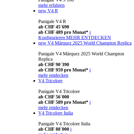
mehr erfahren
new
V4 R
Panigale V4 R
ab CHF 45´690
ab CHF 489 pro Monat*
i
Konfigurieren
MEHR ENTDECKEN
new
V4 Márquez 2025 World Champion Replica
Panigale V4 Márquez 2025 World Champion
Replica
ab CHF 90´390
ab CHF 959 pro Monat*
i
mehr entdecken
V4 Tricolore
Panigale V4 Tricolore
ab CHF 56´000
ab CHF 589 pro Monat*
i
mehr entdecken
V4 Tricolore Italia
Panigale V4 Tricolore Italia
ab CHF 88´000
i