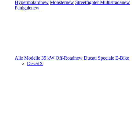
Hypermotard
new
Monster
new
Streetfighter
Multistrada
new
Panigale
new
Alle Modelle
35 kW
Off-Road
new
Ducati Speciale
E-Bike
DesertX