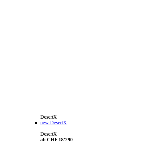
DesertX
new
DesertX
DesertX
ab CHF 18’290