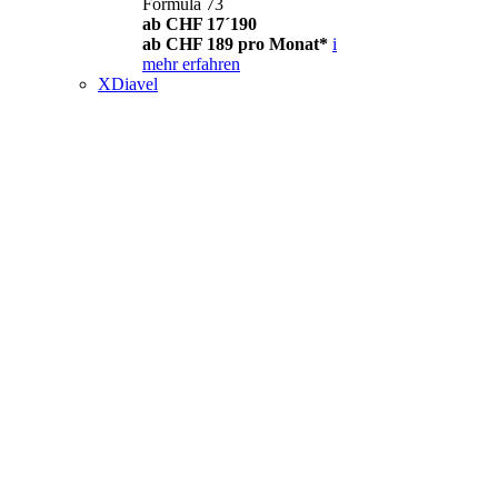
Formula 73
ab CHF 17´190
ab CHF 189 pro Monat*
i
mehr erfahren
XDiavel