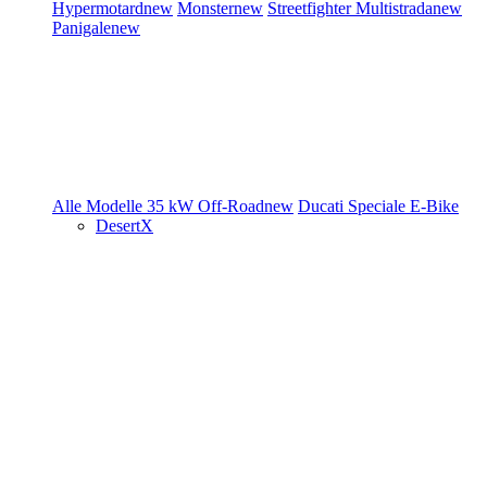
Hypermotard
new
Monster
new
Streetfighter
Multistrada
new
Panigale
new
Alle Modelle
35 kW
Off-Road
new
Ducati Speciale
E-Bike
DesertX