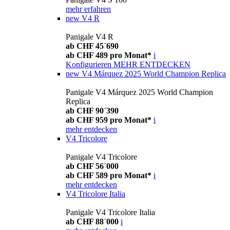
mehr erfahren
new
V4 R
Panigale V4 R
ab CHF 45´690
ab CHF 489 pro Monat*
i
Konfigurieren
MEHR ENTDECKEN
new
V4 Márquez 2025 World Champion Replica
Panigale V4 Márquez 2025 World Champion
Replica
ab CHF 90´390
ab CHF 959 pro Monat*
i
mehr entdecken
V4 Tricolore
Panigale V4 Tricolore
ab CHF 56´000
ab CHF 589 pro Monat*
i
mehr entdecken
V4 Tricolore Italia
Panigale V4 Tricolore Italia
ab CHF 88´000
i