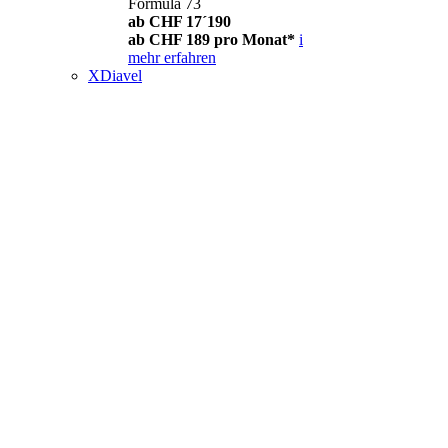
Formula 73
ab CHF 17´190
ab CHF 189 pro Monat*
i
mehr erfahren
XDiavel