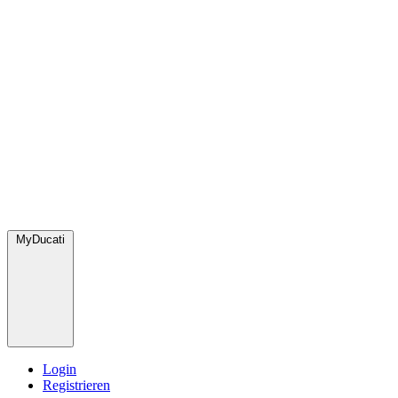
MyDucati
Login
Registrieren