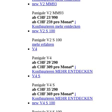
new
V2 MM93
Panigale V2 MM93
ab CHF 23´990
ab CHF 259 pro Monat*
i
Konfigurieren
mehr entdecken
new
V2 S 100
Panigale V2 S 100
mehr erfahren
V4
Panigale V4
ab CHF 29´290
ab CHF 309 pro Monat*
i
Konfigurieren
MEHR ENTDECKEN
V4 S
Panigale V4 S
ab CHF 35´290
ab CHF 369 pro Monat*
i
Konfigurieren
MEHR ENTDECKEN
new
V4 S 100
Panigale V4 S 100