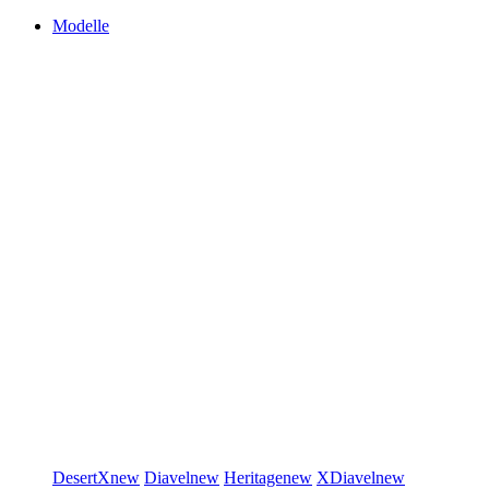
Modelle
DesertX
new
Diavel
new
Heritage
new
XDiavel
new