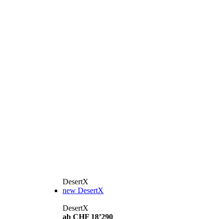
DesertX
new
DesertX
DesertX
ab CHF 18’290