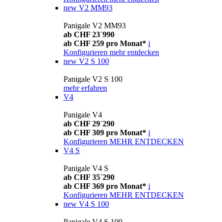
new
V2 MM93
Panigale V2 MM93
ab CHF 23´990
ab CHF 259 pro Monat*
i
Konfigurieren
mehr entdecken
new
V2 S 100
Panigale V2 S 100
mehr erfahren
V4
Panigale V4
ab CHF 29´290
ab CHF 309 pro Monat*
i
Konfigurieren
MEHR ENTDECKEN
V4 S
Panigale V4 S
ab CHF 35´290
ab CHF 369 pro Monat*
i
Konfigurieren
MEHR ENTDECKEN
new
V4 S 100
Panigale V4 S 100