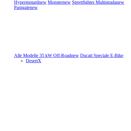
Hypermotard
new
Monster
new
Streetfighter
Multistrada
new
Panigale
new
Alle Modelle
35 kW
Off-Road
new
Ducati Speciale
E-Bike
DesertX