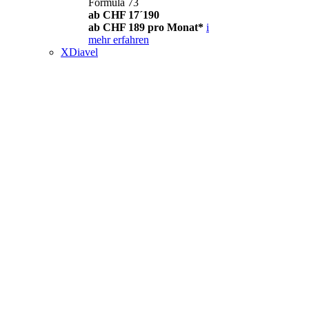
Formula 73
ab CHF 17´190
ab CHF 189 pro Monat*
i
mehr erfahren
XDiavel