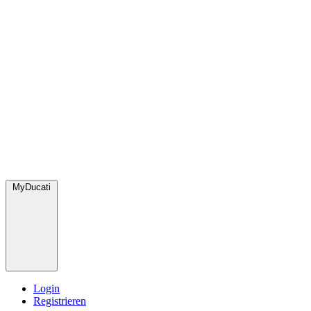
MyDucati
Login
Registrieren