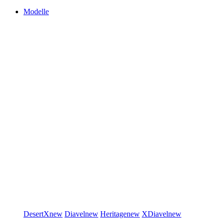
Modelle
DesertX
new
Diavel
new
Heritage
new
XDiavel
new