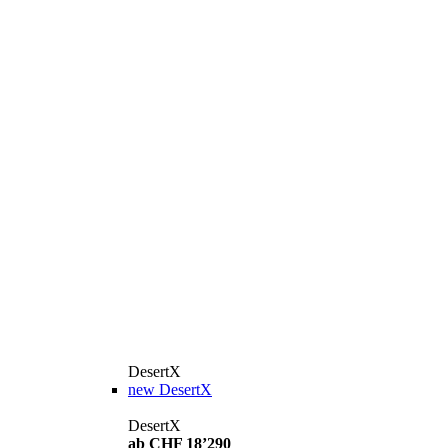
DesertX
new
DesertX
DesertX
ab CHF 18’290