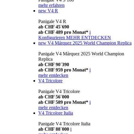
mehr erfahren
new
V4 R
Panigale V4 R
ab CHF 45´690
ab CHF 489 pro Monat*
i
Konfigurieren
MEHR ENTDECKEN
new
V4 Márquez 2025 World Champion Replica
Panigale V4 Márquez 2025 World Champion
Replica
ab CHF 90´390
ab CHF 959 pro Monat*
i
mehr entdecken
V4 Tricolore
Panigale V4 Tricolore
ab CHF 56´000
ab CHF 589 pro Monat*
i
mehr entdecken
V4 Tricolore Italia
Panigale V4 Tricolore Italia
ab CHF 88´000
i