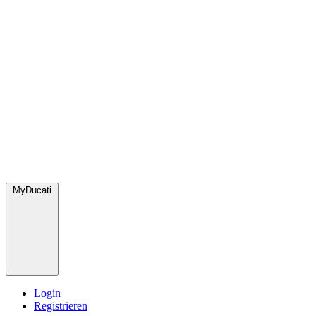
MyDucati
Login
Registrieren