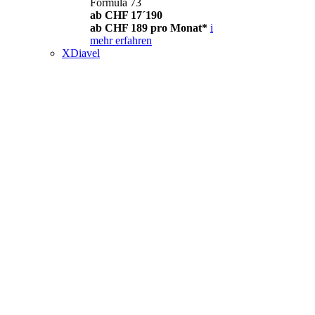
Formula 73
ab CHF 17´190
ab CHF 189 pro Monat*
i
mehr erfahren
XDiavel