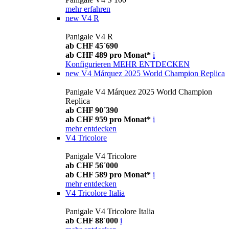
mehr erfahren
new
V4 R
Panigale V4 R
ab CHF 45´690
ab CHF 489 pro Monat*
i
Konfigurieren
MEHR ENTDECKEN
new
V4 Márquez 2025 World Champion Replica
Panigale V4 Márquez 2025 World Champion
Replica
ab CHF 90´390
ab CHF 959 pro Monat*
i
mehr entdecken
V4 Tricolore
Panigale V4 Tricolore
ab CHF 56´000
ab CHF 589 pro Monat*
i
mehr entdecken
V4 Tricolore Italia
Panigale V4 Tricolore Italia
ab CHF 88´000
i