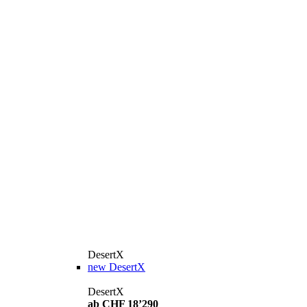
DesertX
new
DesertX
DesertX
ab CHF 18’290