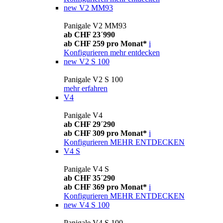
new
V2 MM93
Panigale V2 MM93
ab CHF 23´990
ab CHF 259 pro Monat*
i
Konfigurieren
mehr entdecken
new
V2 S 100
Panigale V2 S 100
mehr erfahren
V4
Panigale V4
ab CHF 29´290
ab CHF 309 pro Monat*
i
Konfigurieren
MEHR ENTDECKEN
V4 S
Panigale V4 S
ab CHF 35´290
ab CHF 369 pro Monat*
i
Konfigurieren
MEHR ENTDECKEN
new
V4 S 100
Panigale V4 S 100