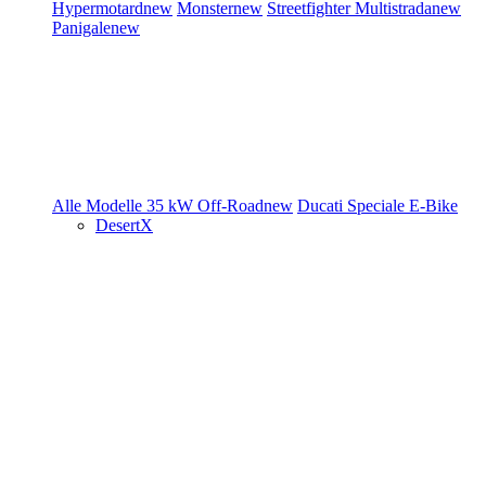
Hypermotard
new
Monster
new
Streetfighter
Multistrada
new
Panigale
new
Alle Modelle
35 kW
Off-Road
new
Ducati Speciale
E-Bike
DesertX