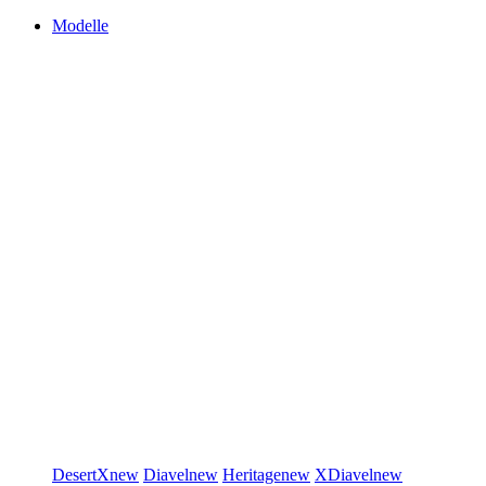
Modelle
DesertX
new
Diavel
new
Heritage
new
XDiavel
new