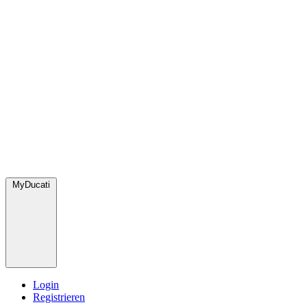
MyDucati
Login
Registrieren