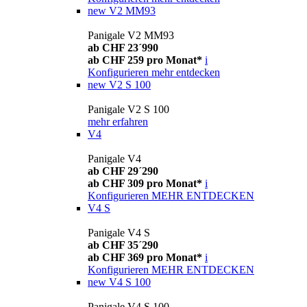
new
V2 MM93
Panigale V2 MM93
ab CHF 23´990
ab CHF 259 pro Monat*
i
Konfigurieren
mehr entdecken
new
V2 S 100
Panigale V2 S 100
mehr erfahren
V4
Panigale V4
ab CHF 29´290
ab CHF 309 pro Monat*
i
Konfigurieren
MEHR ENTDECKEN
V4 S
Panigale V4 S
ab CHF 35´290
ab CHF 369 pro Monat*
i
Konfigurieren
MEHR ENTDECKEN
new
V4 S 100
Panigale V4 S 100