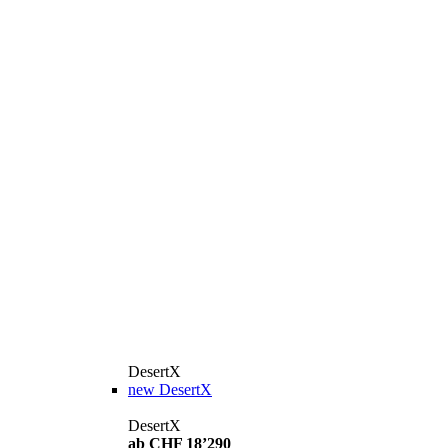
DesertX
new
DesertX
DesertX
ab CHF 18’290