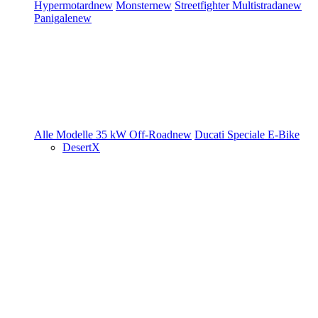
Hypermotard
new
Monster
new
Streetfighter
Multistrada
new
Panigale
new
Alle Modelle
35 kW
Off-Road
new
Ducati Speciale
E-Bike
DesertX