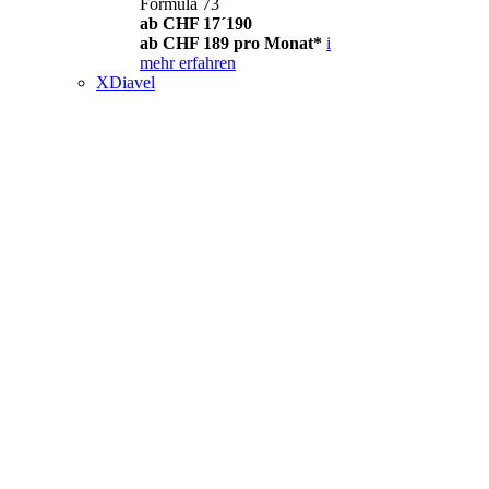
Formula 73
ab CHF 17´190
ab CHF 189 pro Monat*
i
mehr erfahren
XDiavel