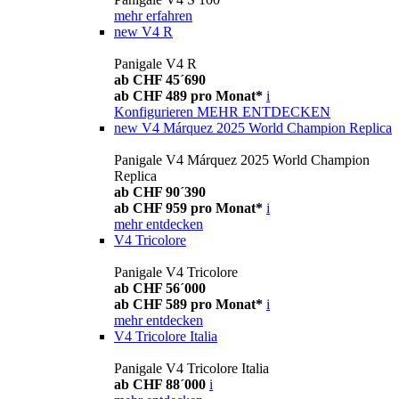
mehr erfahren
new
V4 R
Panigale V4 R
ab CHF 45´690
ab CHF 489 pro Monat*
i
Konfigurieren
MEHR ENTDECKEN
new
V4 Márquez 2025 World Champion Replica
Panigale V4 Márquez 2025 World Champion
Replica
ab CHF 90´390
ab CHF 959 pro Monat*
i
mehr entdecken
V4 Tricolore
Panigale V4 Tricolore
ab CHF 56´000
ab CHF 589 pro Monat*
i
mehr entdecken
V4 Tricolore Italia
Panigale V4 Tricolore Italia
ab CHF 88´000
i