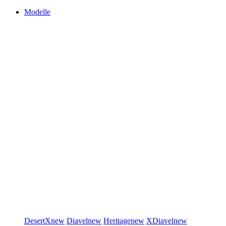
Modelle
DesertX
new
Diavel
new
Heritage
new
XDiavel
new