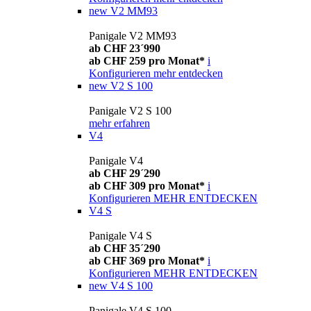
new
V2 MM93
Panigale V2 MM93
ab CHF 23´990
ab CHF 259 pro Monat*
i
Konfigurieren
mehr entdecken
new
V2 S 100
Panigale V2 S 100
mehr erfahren
V4
Panigale V4
ab CHF 29´290
ab CHF 309 pro Monat*
i
Konfigurieren
MEHR ENTDECKEN
V4 S
Panigale V4 S
ab CHF 35´290
ab CHF 369 pro Monat*
i
Konfigurieren
MEHR ENTDECKEN
new
V4 S 100
Panigale V4 S 100