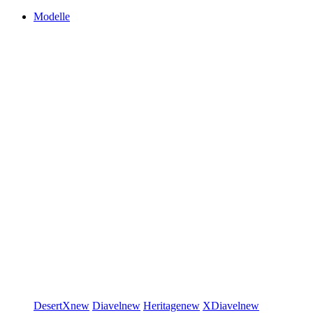
Modelle
DesertX
new
Diavel
new
Heritage
new
XDiavel
new