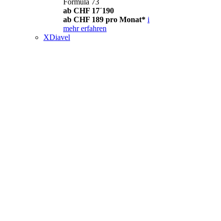
Formula 73
ab CHF 17´190
ab CHF 189 pro Monat*
i
mehr erfahren
XDiavel