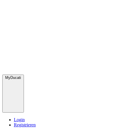
MyDucati
Login
Registrieren