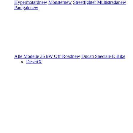
Hypermotard
new
Monster
new
Streetfighter
Multistrada
new
Panigale
new
Alle Modelle
35 kW
Off-Road
new
Ducati Speciale
E-Bike
DesertX