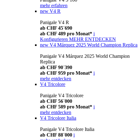
mehr erfahren
new
V4 R
Panigale V4 R
ab CHF 45´690
ab CHF 489 pro Monat*
i
Konfigurieren
MEHR ENTDECKEN
new
V4 Márquez 2025 World Champion Replica
Panigale V4 Márquez 2025 World Champion
Replica
ab CHF 90´390
ab CHF 959 pro Monat*
i
mehr entdecken
V4 Tricolore
Panigale V4 Tricolore
ab CHF 56´000
ab CHF 589 pro Monat*
i
mehr entdecken
V4 Tricolore Italia
Panigale V4 Tricolore Italia
ab CHF 88´000
i