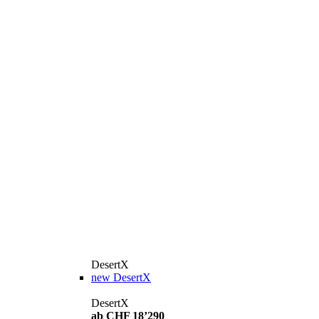
DesertX
new
DesertX
DesertX
ab CHF 18’290