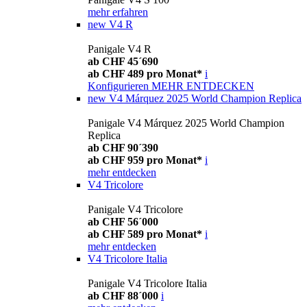
mehr erfahren
new
V4 R
Panigale V4 R
ab CHF 45´690
ab CHF 489 pro Monat*
i
Konfigurieren
MEHR ENTDECKEN
new
V4 Márquez 2025 World Champion Replica
Panigale V4 Márquez 2025 World Champion
Replica
ab CHF 90´390
ab CHF 959 pro Monat*
i
mehr entdecken
V4 Tricolore
Panigale V4 Tricolore
ab CHF 56´000
ab CHF 589 pro Monat*
i
mehr entdecken
V4 Tricolore Italia
Panigale V4 Tricolore Italia
ab CHF 88´000
i