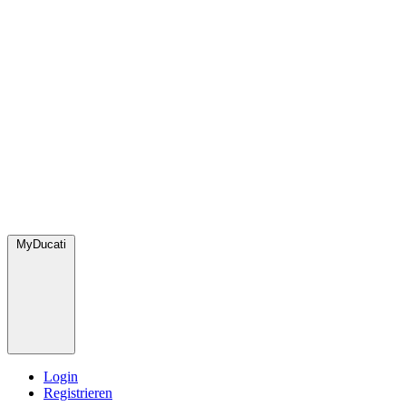
MyDucati
Login
Registrieren