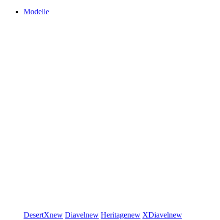
Modelle
DesertX
new
Diavel
new
Heritage
new
XDiavel
new