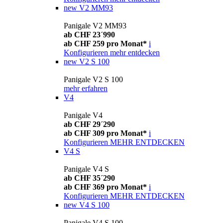
new
V2 MM93
Panigale V2 MM93
ab CHF 23´990
ab CHF 259 pro Monat*
i
Konfigurieren
mehr entdecken
new
V2 S 100
Panigale V2 S 100
mehr erfahren
V4
Panigale V4
ab CHF 29´290
ab CHF 309 pro Monat*
i
Konfigurieren
MEHR ENTDECKEN
V4 S
Panigale V4 S
ab CHF 35´290
ab CHF 369 pro Monat*
i
Konfigurieren
MEHR ENTDECKEN
new
V4 S 100
Panigale V4 S 100