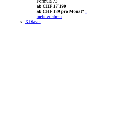
Formula 73
ab CHF 17´190
ab CHF 189 pro Monat*
i
mehr erfahren
XDiavel