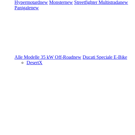
Hypermotard
new
Monster
new
Streetfighter
Multistrada
new
Panigale
new
Alle Modelle
35 kW
Off-Road
new
Ducati Speciale
E-Bike
DesertX