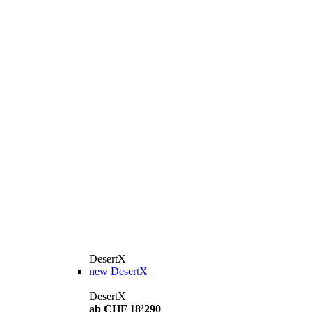
DesertX
new
DesertX
DesertX
ab CHF 18’290