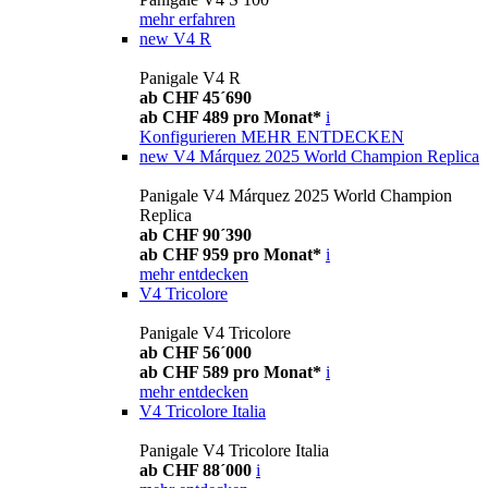
mehr erfahren
new
V4 R
Panigale V4 R
ab CHF 45´690
ab CHF 489 pro Monat*
i
Konfigurieren
MEHR ENTDECKEN
new
V4 Márquez 2025 World Champion Replica
Panigale V4 Márquez 2025 World Champion
Replica
ab CHF 90´390
ab CHF 959 pro Monat*
i
mehr entdecken
V4 Tricolore
Panigale V4 Tricolore
ab CHF 56´000
ab CHF 589 pro Monat*
i
mehr entdecken
V4 Tricolore Italia
Panigale V4 Tricolore Italia
ab CHF 88´000
i