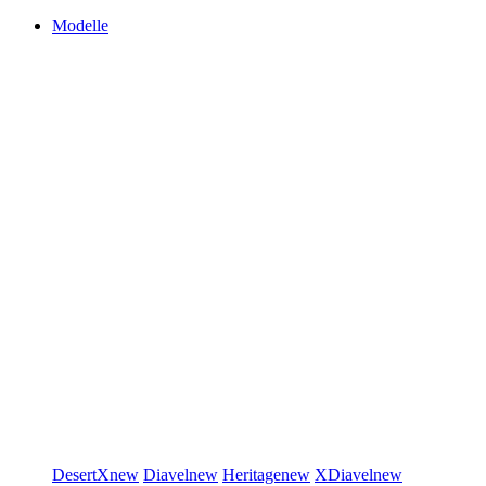
Modelle
DesertX
new
Diavel
new
Heritage
new
XDiavel
new