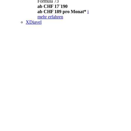
Formula 73
ab CHF 17´190
ab CHF 189 pro Monat*
i
mehr erfahren
XDiavel