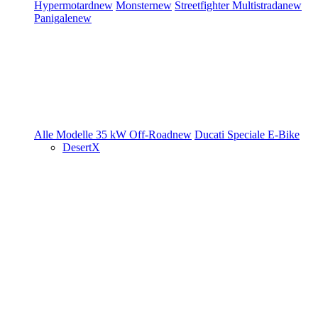
Hypermotard
new
Monster
new
Streetfighter
Multistrada
new
Panigale
new
Alle Modelle
35 kW
Off-Road
new
Ducati Speciale
E-Bike
DesertX