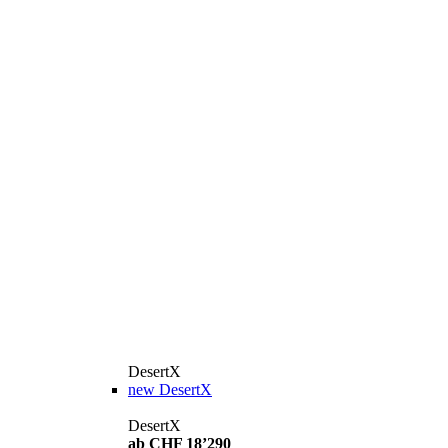
DesertX
new
DesertX
DesertX
ab CHF 18’290