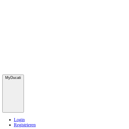
MyDucati
Login
Registrieren