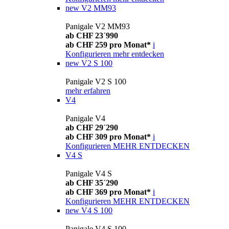
new
V2 MM93
Panigale V2 MM93
ab CHF 23´990
ab CHF 259 pro Monat*
i
Konfigurieren
mehr entdecken
new
V2 S 100
Panigale V2 S 100
mehr erfahren
V4
Panigale V4
ab CHF 29´290
ab CHF 309 pro Monat*
i
Konfigurieren
MEHR ENTDECKEN
V4 S
Panigale V4 S
ab CHF 35´290
ab CHF 369 pro Monat*
i
Konfigurieren
MEHR ENTDECKEN
new
V4 S 100
Panigale V4 S 100