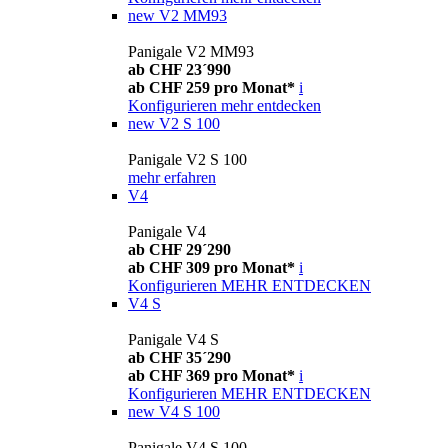
new
V2 MM93
Panigale V2 MM93
ab CHF 23´990
ab CHF 259 pro Monat*
i
Konfigurieren
mehr entdecken
new
V2 S 100
Panigale V2 S 100
mehr erfahren
V4
Panigale V4
ab CHF 29´290
ab CHF 309 pro Monat*
i
Konfigurieren
MEHR ENTDECKEN
V4 S
Panigale V4 S
ab CHF 35´290
ab CHF 369 pro Monat*
i
Konfigurieren
MEHR ENTDECKEN
new
V4 S 100
Panigale V4 S 100