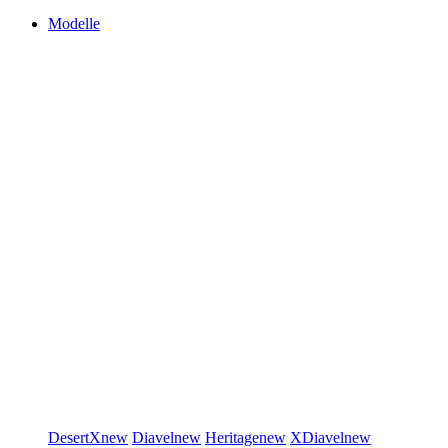
Modelle
DesertX
new
Diavel
new
Heritage
new
XDiavel
new