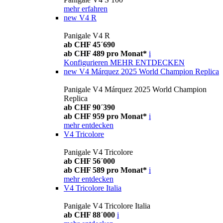
mehr erfahren
new
V4 R
Panigale V4 R
ab CHF 45´690
ab CHF 489 pro Monat*
i
Konfigurieren
MEHR ENTDECKEN
new
V4 Márquez 2025 World Champion Replica
Panigale V4 Márquez 2025 World Champion
Replica
ab CHF 90´390
ab CHF 959 pro Monat*
i
mehr entdecken
V4 Tricolore
Panigale V4 Tricolore
ab CHF 56´000
ab CHF 589 pro Monat*
i
mehr entdecken
V4 Tricolore Italia
Panigale V4 Tricolore Italia
ab CHF 88´000
i