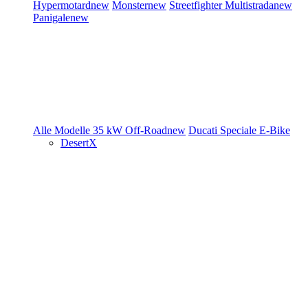
Hypermotard
new
Monster
new
Streetfighter
Multistrada
new
Panigale
new
Alle Modelle
35 kW
Off-Road
new
Ducati Speciale
E-Bike
DesertX