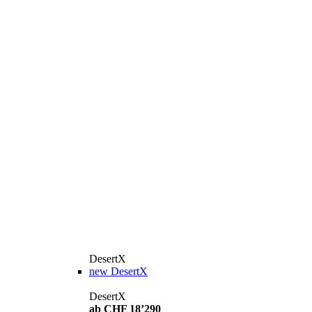
DesertX
new
DesertX
DesertX
ab CHF 18’290