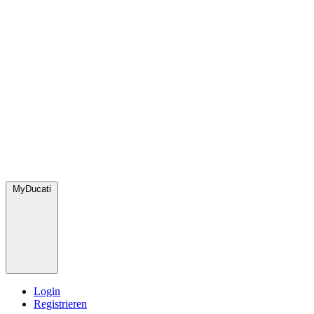
MyDucati
Login
Registrieren