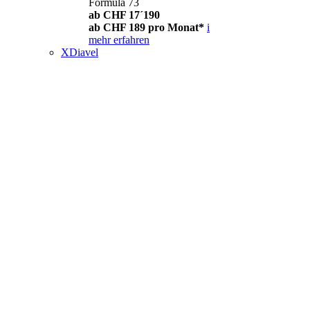
Formula 73
ab CHF 17´190
ab CHF 189 pro Monat*
i
mehr erfahren
XDiavel