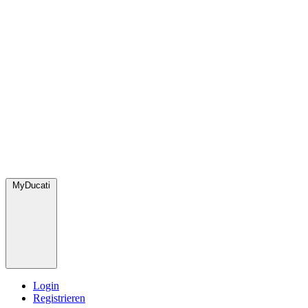
MyDucati
Login
Registrieren