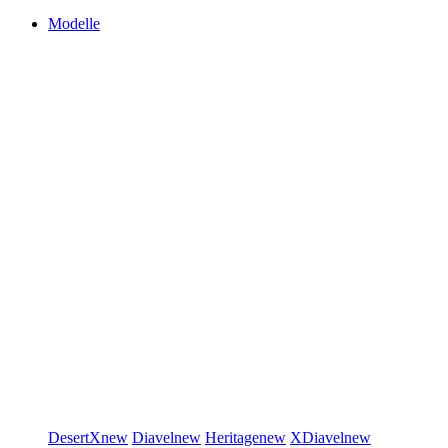
Modelle
DesertX
new
Diavel
new
Heritage
new
XDiavel
new