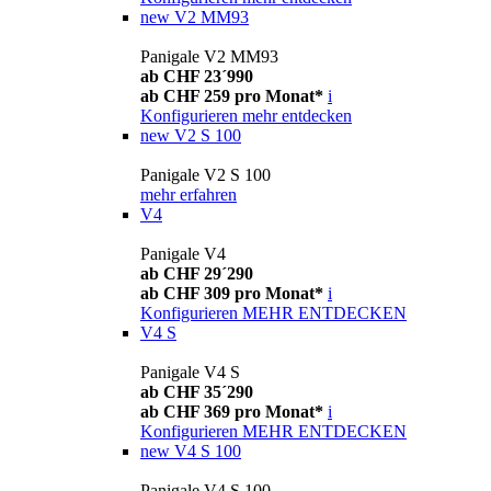
new
V2 MM93
Panigale V2 MM93
ab CHF 23´990
ab CHF 259 pro Monat*
i
Konfigurieren
mehr entdecken
new
V2 S 100
Panigale V2 S 100
mehr erfahren
V4
Panigale V4
ab CHF 29´290
ab CHF 309 pro Monat*
i
Konfigurieren
MEHR ENTDECKEN
V4 S
Panigale V4 S
ab CHF 35´290
ab CHF 369 pro Monat*
i
Konfigurieren
MEHR ENTDECKEN
new
V4 S 100
Panigale V4 S 100