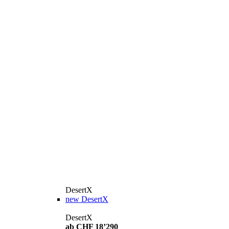
DesertX
new
DesertX
DesertX
ab CHF 18’290