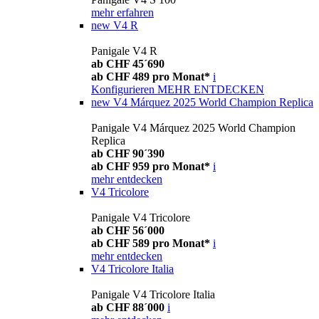
mehr erfahren
new
V4 R
Panigale V4 R
ab CHF 45´690
ab CHF 489 pro Monat*
i
Konfigurieren
MEHR ENTDECKEN
new
V4 Márquez 2025 World Champion Replica
Panigale V4 Márquez 2025 World Champion
Replica
ab CHF 90´390
ab CHF 959 pro Monat*
i
mehr entdecken
V4 Tricolore
Panigale V4 Tricolore
ab CHF 56´000
ab CHF 589 pro Monat*
i
mehr entdecken
V4 Tricolore Italia
Panigale V4 Tricolore Italia
ab CHF 88´000
i