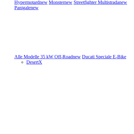
Hypermotard
new
Monster
new
Streetfighter
Multistrada
new
Panigale
new
Alle Modelle
35 kW
Off-Road
new
Ducati Speciale
E-Bike
DesertX