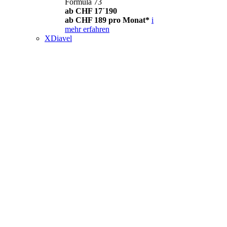
Formula 73
ab CHF 17´190
ab CHF 189 pro Monat*
i
mehr erfahren
XDiavel