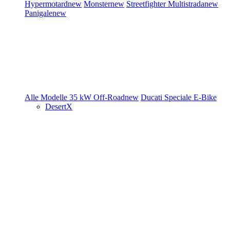
Hypermotard
new
Monster
new
Streetfighter
Multistrada
new
Panigale
new
Alle Modelle
35 kW
Off-Road
new
Ducati Speciale
E-Bike
DesertX