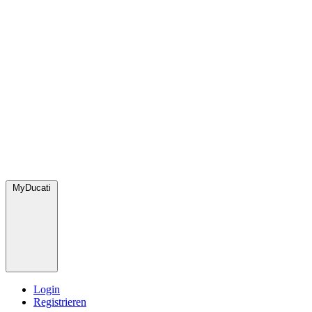
MyDucati
Login
Registrieren