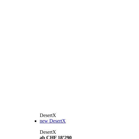
DesertX
new
DesertX
DesertX
ab CHF 18’290