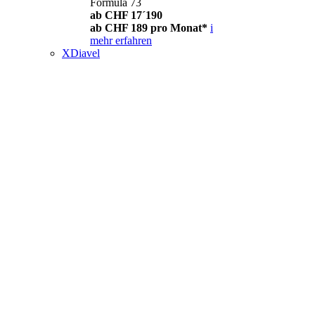
Formula 73
ab CHF 17´190
ab CHF 189 pro Monat*
i
mehr erfahren
XDiavel