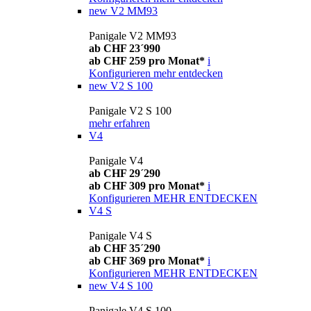
new
V2 MM93
Panigale V2 MM93
ab CHF 23´990
ab CHF 259 pro Monat*
i
Konfigurieren
mehr entdecken
new
V2 S 100
Panigale V2 S 100
mehr erfahren
V4
Panigale V4
ab CHF 29´290
ab CHF 309 pro Monat*
i
Konfigurieren
MEHR ENTDECKEN
V4 S
Panigale V4 S
ab CHF 35´290
ab CHF 369 pro Monat*
i
Konfigurieren
MEHR ENTDECKEN
new
V4 S 100
Panigale V4 S 100