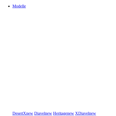
Modelle
DesertX
new
Diavel
new
Heritage
new
XDiavel
new