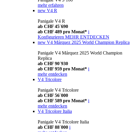
mehr erfahren
new
V4 R
Panigale V4 R
ab CHF 45´690
ab CHF 489 pro Monat*
i
Konfigurieren
MEHR ENTDECKEN
new
V4 Márquez 2025 World Champion Replica
Panigale V4 Márquez 2025 World Champion
Replica
ab CHF 90´930
ab CHF 959 pro Monat*
i
mehr entdecken
V4 Tricolore
Panigale V4 Tricolore
ab CHF 56´000
ab CHF 589 pro Monat*
i
mehr entdecken
V4 Tricolore Italia
Panigale V4 Tricolore Italia
ab CHF 88´000
i