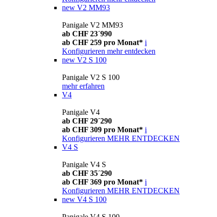
new
V2 MM93
Panigale V2 MM93
ab CHF 23´990
ab CHF 259 pro Monat*
i
Konfigurieren
mehr entdecken
new
V2 S 100
Panigale V2 S 100
mehr erfahren
V4
Panigale V4
ab CHF 29´290
ab CHF 309 pro Monat*
i
Konfigurieren
MEHR ENTDECKEN
V4 S
Panigale V4 S
ab CHF 35´290
ab CHF 369 pro Monat*
i
Konfigurieren
MEHR ENTDECKEN
new
V4 S 100
Panigale V4 S 100