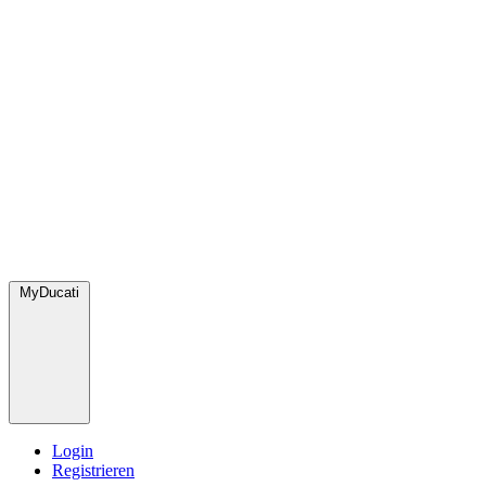
MyDucati
Login
Registrieren