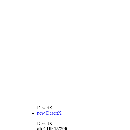
DesertX
new
DesertX
DesertX
ab CHF 18’290