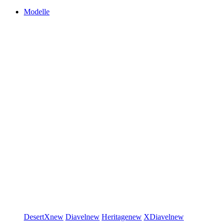
Modelle
DesertX
new
Diavel
new
Heritage
new
XDiavel
new