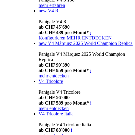
mehr erfahren
new
V4 R
Panigale V4 R
ab CHF 45´690
ab CHF 489 pro Monat*
i
Konfigurieren
MEHR ENTDECKEN
new
V4 Márquez 2025 World Champion Replica
Panigale V4 Márquez 2025 World Champion
Replica
ab CHF 90´390
ab CHF 959 pro Monat*
i
mehr entdecken
V4 Tricolore
Panigale V4 Tricolore
ab CHF 56´000
ab CHF 589 pro Monat*
i
mehr entdecken
V4 Tricolore Italia
Panigale V4 Tricolore Italia
ab CHF 88´000
i