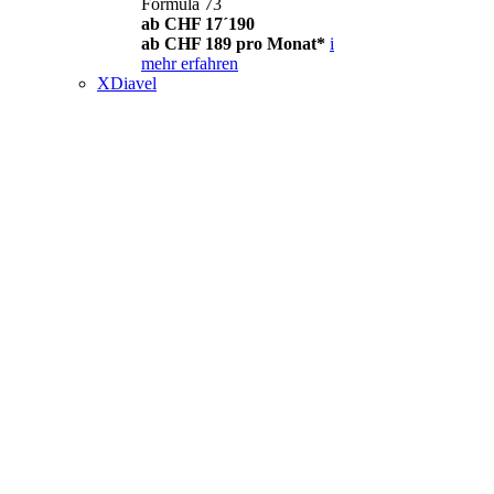
Formula 73
ab CHF 17´190
ab CHF 189 pro Monat*
i
mehr erfahren
XDiavel