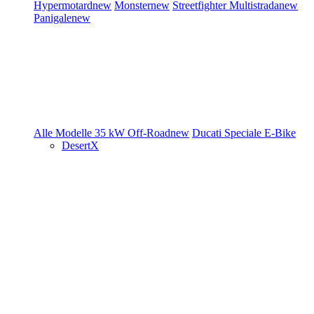
Hypermotard
new
Monster
new
Streetfighter
Multistrada
new
Panigale
new
Alle Modelle
35 kW
Off-Road
new
Ducati Speciale
E-Bike
DesertX