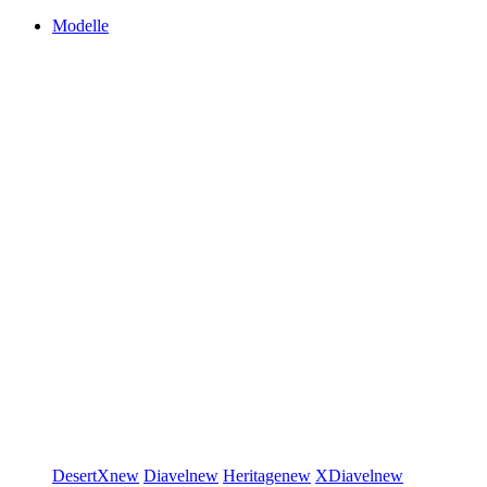
Modelle
DesertX
new
Diavel
new
Heritage
new
XDiavel
new