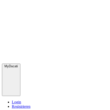
MyDucati
Login
Registrieren