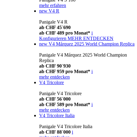
mehr erfahren
new
V4 R
Panigale V4 R
ab CHF 45´690
ab CHF 489 pro Monat*
i
Konfigurieren
MEHR ENTDECKEN
new
V4 Márquez 2025 World Champion Replica
Panigale V4 Márquez 2025 World Champion
Replica
ab CHF 90´930
ab CHF 959 pro Monat*
i
mehr entdecken
V4 Tricolore
Panigale V4 Tricolore
ab CHF 56´000
ab CHF 589 pro Monat*
i
mehr entdecken
V4 Tricolore Italia
Panigale V4 Tricolore Italia
ab CHF 88´000
i