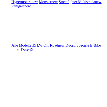
Hypermotard
new
Monster
new
Streetfighter
Multistrada
new
Panigale
new
Alle Modelle
35 kW
Off-Road
new
Ducati Speciale
E-Bike
DesertX