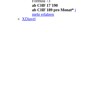
Formula 73
ab CHF 17´190
ab CHF 189 pro Monat*
i
mehr erfahren
XDiavel