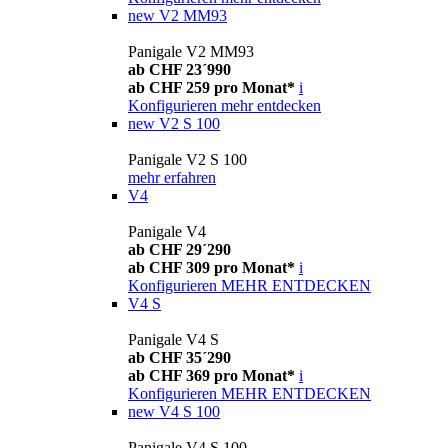
new
V2 MM93
Panigale V2 MM93
ab CHF 23´990
ab CHF 259 pro Monat*
i
Konfigurieren
mehr entdecken
new
V2 S 100
Panigale V2 S 100
mehr erfahren
V4
Panigale V4
ab CHF 29´290
ab CHF 309 pro Monat*
i
Konfigurieren
MEHR ENTDECKEN
V4 S
Panigale V4 S
ab CHF 35´290
ab CHF 369 pro Monat*
i
Konfigurieren
MEHR ENTDECKEN
new
V4 S 100
Panigale V4 S 100