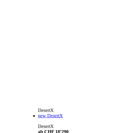
DesertX
new
DesertX
DesertX
ab CHF 18’290