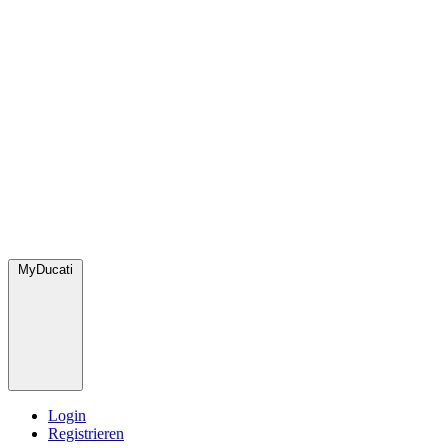
MyDucati
Login
Registrieren