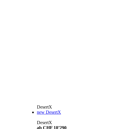
DesertX
new
DesertX
DesertX
ab CHF 18’290