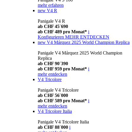
mehr erfahren
new
V4 R
Panigale V4 R
ab CHF 45´690
ab CHF 489 pro Monat*
i
Konfigurieren
MEHR ENTDECKEN
new
V4 Márquez 2025 World Champion Replica
Panigale V4 Márquez 2025 World Champion
Replica
ab CHF 90´390
ab CHF 959 pro Monat*
i
mehr entdecken
V4 Tricolore
Panigale V4 Tricolore
ab CHF 56´000
ab CHF 589 pro Monat*
i
mehr entdecken
V4 Tricolore Italia
Panigale V4 Tricolore Italia
ab CHF 88´000
i