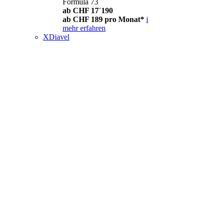
Formula 73
ab CHF 17´190
ab CHF 189 pro Monat*
i
mehr erfahren
XDiavel