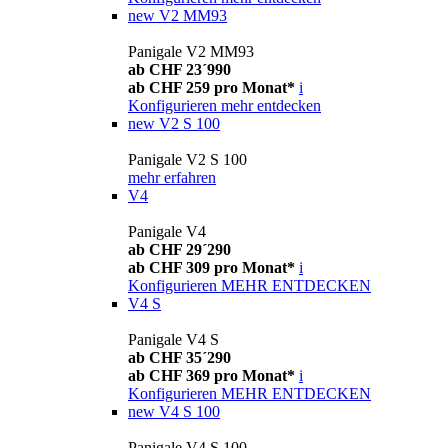
new
V2 MM93
Panigale V2 MM93
ab CHF 23´990
ab CHF 259 pro Monat*
i
Konfigurieren
mehr entdecken
new
V2 S 100
Panigale V2 S 100
mehr erfahren
V4
Panigale V4
ab CHF 29´290
ab CHF 309 pro Monat*
i
Konfigurieren
MEHR ENTDECKEN
V4 S
Panigale V4 S
ab CHF 35´290
ab CHF 369 pro Monat*
i
Konfigurieren
MEHR ENTDECKEN
new
V4 S 100
Panigale V4 S 100