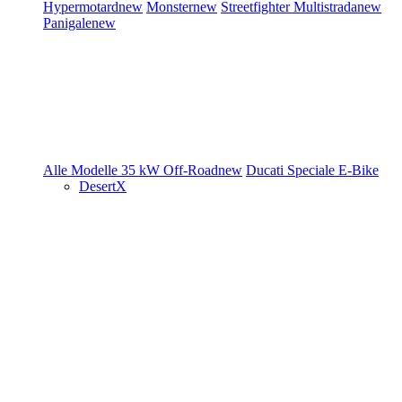
Hypermotard
new
Monster
new
Streetfighter
Multistrada
new
Panigale
new
Alle Modelle
35 kW
Off-Road
new
Ducati Speciale
E-Bike
DesertX