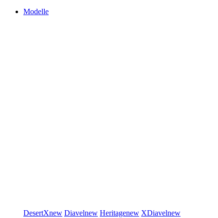
Modelle
DesertX
new
Diavel
new
Heritage
new
XDiavel
new