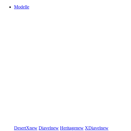
Modelle
DesertX
new
Diavel
new
Heritage
new
XDiavel
new