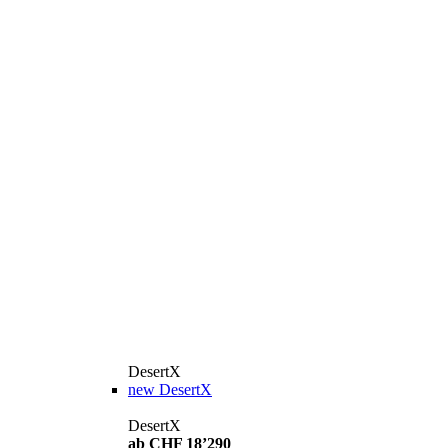
DesertX
new
DesertX
DesertX
ab CHF 18’290