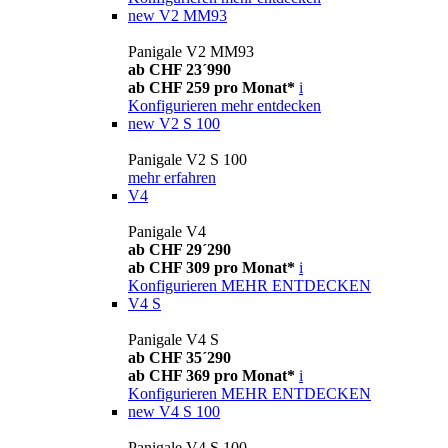
new
V2 MM93
Panigale V2 MM93
ab CHF 23´990
ab CHF 259 pro Monat*
i
Konfigurieren
mehr entdecken
new
V2 S 100
Panigale V2 S 100
mehr erfahren
V4
Panigale V4
ab CHF 29´290
ab CHF 309 pro Monat*
i
Konfigurieren
MEHR ENTDECKEN
V4 S
Panigale V4 S
ab CHF 35´290
ab CHF 369 pro Monat*
i
Konfigurieren
MEHR ENTDECKEN
new
V4 S 100
Panigale V4 S 100