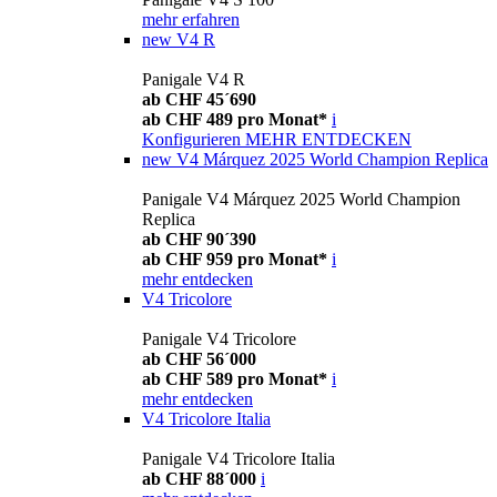
mehr erfahren
new
V4 R
Panigale V4 R
ab CHF 45´690
ab CHF 489 pro Monat*
i
Konfigurieren
MEHR ENTDECKEN
new
V4 Márquez 2025 World Champion Replica
Panigale V4 Márquez 2025 World Champion
Replica
ab CHF 90´390
ab CHF 959 pro Monat*
i
mehr entdecken
V4 Tricolore
Panigale V4 Tricolore
ab CHF 56´000
ab CHF 589 pro Monat*
i
mehr entdecken
V4 Tricolore Italia
Panigale V4 Tricolore Italia
ab CHF 88´000
i