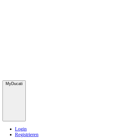
MyDucati
Login
Registrieren