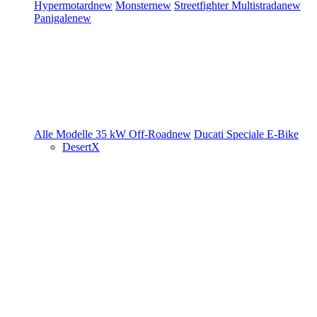
Hypermotard
new
Monster
new
Streetfighter
Multistrada
new
Panigale
new
Alle Modelle
35 kW
Off-Road
new
Ducati Speciale
E-Bike
DesertX