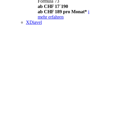
Formula 73
ab CHF 17´190
ab CHF 189 pro Monat*
i
mehr erfahren
XDiavel