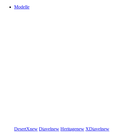
Modelle
DesertX
new
Diavel
new
Heritage
new
XDiavel
new