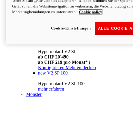
Wenn Sie auf „Alle Cookies akzeptieren“ klicken, stimmen Sie der Speich
Konfigurieren
Mehr entdecken
Gerät zu, um die Websitenavigation zu verbessern, die Websitenutzung zu 
new
V2
Marketingbemühungen zu unterstützen.
Cookie policy
Hypermotard V2
ab CHF 15´990
Cookie-Einstellungen
ALLE COOKIE 
ab CHF 169 pro Monat*
i
Konfigurieren
Mehr entdecken
new
V2 SP
Hypermotard V2 SP
ab CHF 20´490
ab CHF 219 pro Monat*
i
Konfigurieren
Mehr entdecken
new
V2 SP 100
Hypermotard V2 SP 100
mehr erfahren
Monster