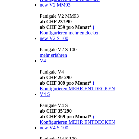
new
V2 MM93
Panigale V2 MM93
ab CHF 23´990
ab CHF 259 pro Monat*
i
Konfigurieren
mehr entdecken
new
V2 S 100
Panigale V2 S 100
mehr erfahren
V4
Panigale V4
ab CHF 29´290
ab CHF 309 pro Monat*
i
Konfigurieren
MEHR ENTDECKEN
V4 S
Panigale V4 S
ab CHF 35´290
ab CHF 369 pro Monat*
i
Konfigurieren
MEHR ENTDECKEN
new
V4 S 100
Panigale V4 S 100