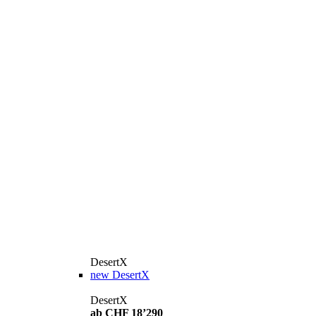
DesertX
new
DesertX
DesertX
ab CHF 18’290