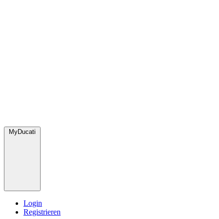
MyDucati
Login
Registrieren