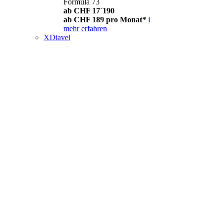
Formula 73
ab CHF 17´190
ab CHF 189 pro Monat*
i
mehr erfahren
XDiavel