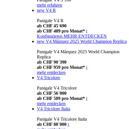
mehr erfahren
new
V4 R
Panigale V4 R
ab CHF 45´690
ab CHF 489 pro Monat*
i
Konfigurieren
MEHR ENTDECKEN
new
V4 Márquez 2025 World Champion Replica
Panigale V4 Márquez 2025 World Champion
Replica
ab CHF 90´390
ab CHF 959 pro Monat*
i
mehr entdecken
V4 Tricolore
Panigale V4 Tricolore
ab CHF 56´000
ab CHF 589 pro Monat*
i
mehr entdecken
V4 Tricolore Italia
Panigale V4 Tricolore Italia
ab CHF 88´000
i