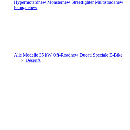
Hypermotard
new
Monster
new
Streetfighter
Multistrada
new
Panigale
new
Alle Modelle
35 kW
Off-Road
new
Ducati Speciale
E-Bike
DesertX