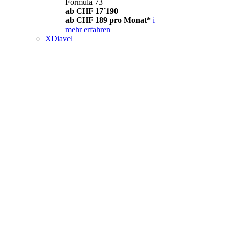
Formula 73
ab CHF 17´190
ab CHF 189 pro Monat*
i
mehr erfahren
XDiavel