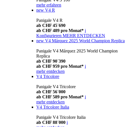
mehr erfahren
new
V4 R
Panigale V4 R
ab CHF 45´690
ab CHF 489 pro Monat*
i
Konfigurieren
MEHR ENTDECKEN
new
V4 Márquez 2025 World Champion Replica
Panigale V4 Márquez 2025 World Champion
Replica
ab CHF 90´390
ab CHF 959 pro Monat*
i
mehr entdecken
V4 Tricolore
Panigale V4 Tricolore
ab CHF 56´000
ab CHF 589 pro Monat*
i
mehr entdecken
V4 Tricolore Italia
Panigale V4 Tricolore Italia
ab CHF 88´000
i