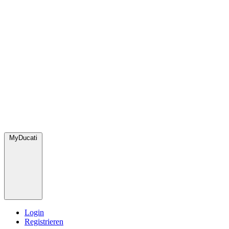
MyDucati
Login
Registrieren