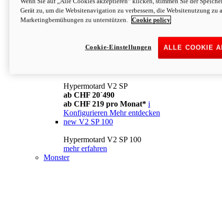
Wenn Sie auf „Alle Cookies akzeptieren“ klicken, stimmen Sie der Speich
Konfigurieren
Mehr entdecken
Gerät zu, um die Websitenavigation zu verbessern, die Websitenutzung zu 
new
V2
Marketingbemühungen zu unterstützen.
Cookie policy
Hypermotard V2
ab CHF 15´990
Cookie-Einstellungen
ALLE COOKIE 
ab CHF 169 pro Monat*
i
Konfigurieren
Mehr entdecken
new
V2 SP
Hypermotard V2 SP
ab CHF 20´490
ab CHF 219 pro Monat*
i
Konfigurieren
Mehr entdecken
new
V2 SP 100
Hypermotard V2 SP 100
mehr erfahren
Monster