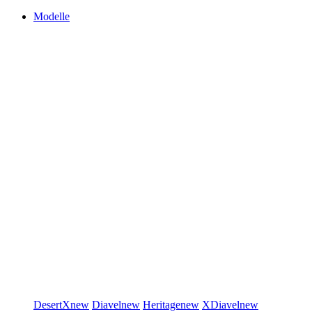
Modelle
DesertX
new
Diavel
new
Heritage
new
XDiavel
new