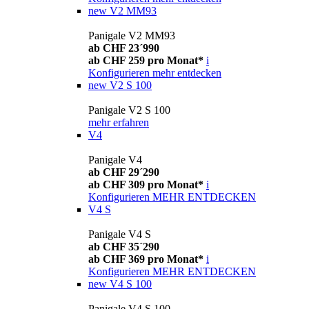
new
V2 MM93
Panigale V2 MM93
ab CHF 23´990
ab CHF 259 pro Monat*
i
Konfigurieren
mehr entdecken
new
V2 S 100
Panigale V2 S 100
mehr erfahren
V4
Panigale V4
ab CHF 29´290
ab CHF 309 pro Monat*
i
Konfigurieren
MEHR ENTDECKEN
V4 S
Panigale V4 S
ab CHF 35´290
ab CHF 369 pro Monat*
i
Konfigurieren
MEHR ENTDECKEN
new
V4 S 100
Panigale V4 S 100