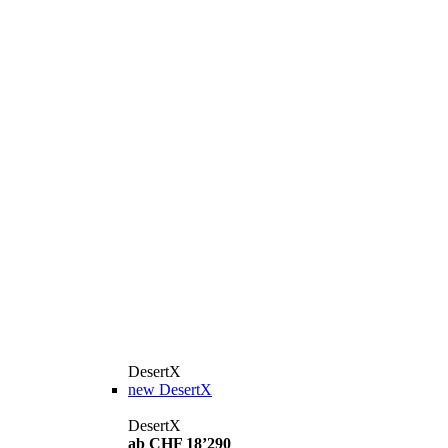
DesertX
new
DesertX
DesertX
ab CHF 18’290