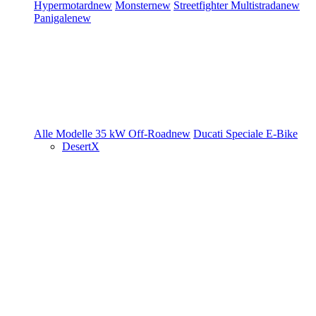
Hypermotard
new
Monster
new
Streetfighter
Multistrada
new
Panigale
new
Alle Modelle
35 kW
Off-Road
new
Ducati Speciale
E-Bike
DesertX