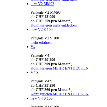
new
V2 MM93
Panigale V2 MM93
ab CHF 23´990
ab CHF 259 pro Monat*
i
Konfigurieren
mehr entdecken
new
V2 S 100
Panigale V2 S 100
mehr erfahren
V4
Panigale V4
ab CHF 29´290
ab CHF 309 pro Monat*
i
Konfigurieren
MEHR ENTDECKEN
V4 S
Panigale V4 S
ab CHF 35´290
ab CHF 369 pro Monat*
i
Konfigurieren
MEHR ENTDECKEN
new
V4 S 100
Panigale V4 S 100