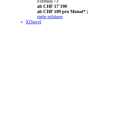
Formula 73
ab CHF 17´190
ab CHF 189 pro Monat*
i
mehr erfahren
XDiavel