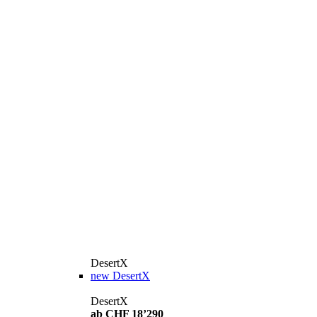
DesertX
new
DesertX
DesertX
ab CHF 18’290