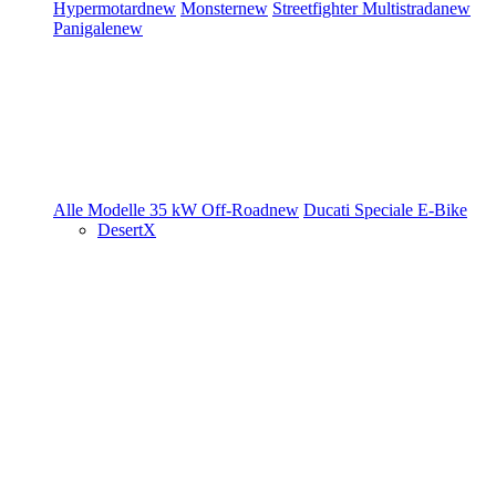
Hypermotard
new
Monster
new
Streetfighter
Multistrada
new
Panigale
new
Alle Modelle
35 kW
Off-Road
new
Ducati Speciale
E-Bike
DesertX