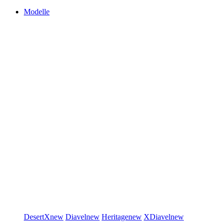
Modelle
DesertX
new
Diavel
new
Heritage
new
XDiavel
new