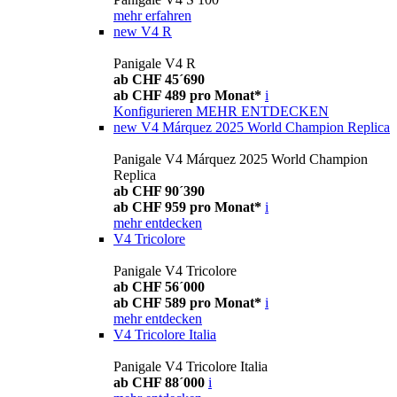
mehr erfahren
new
V4 R
Panigale V4 R
ab CHF 45´690
ab CHF 489 pro Monat*
i
Konfigurieren
MEHR ENTDECKEN
new
V4 Márquez 2025 World Champion Replica
Panigale V4 Márquez 2025 World Champion
Replica
ab CHF 90´390
ab CHF 959 pro Monat*
i
mehr entdecken
V4 Tricolore
Panigale V4 Tricolore
ab CHF 56´000
ab CHF 589 pro Monat*
i
mehr entdecken
V4 Tricolore Italia
Panigale V4 Tricolore Italia
ab CHF 88´000
i