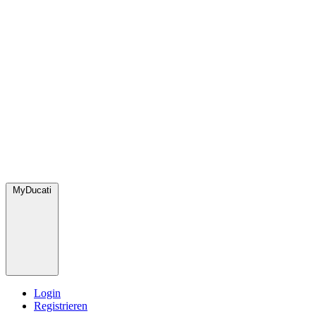
MyDucati
Login
Registrieren