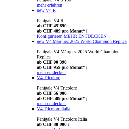
mehr erfahren
new
V4 R
Panigale V4 R
ab CHF 45´690
ab CHF 489 pro Monat*
i
Konfigurieren
MEHR ENTDECKEN
new
V4 Márquez 2025 World Champion Replica
Panigale V4 Márquez 2025 World Champion
Replica
ab CHF 90´390
ab CHF 959 pro Monat*
i
mehr entdecken
V4 Tricolore
Panigale V4 Tricolore
ab CHF 56´000
ab CHF 589 pro Monat*
i
mehr entdecken
V4 Tricolore Italia
Panigale V4 Tricolore Italia
ab CHF 88´000
i