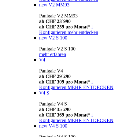
new
V2 MM93
Panigale V2 MM93
ab CHF 23´990
ab CHF 259 pro Monat*
i
Konfigurieren
mehr entdecken
new
V2 S 100
Panigale V2 S 100
mehr erfahren
V4
Panigale V4
ab CHF 29´290
ab CHF 309 pro Monat*
i
Konfigurieren
MEHR ENTDECKEN
V4 S
Panigale V4 S
ab CHF 35´290
ab CHF 369 pro Monat*
i
Konfigurieren
MEHR ENTDECKEN
new
V4 S 100
Panigale V4 S 100