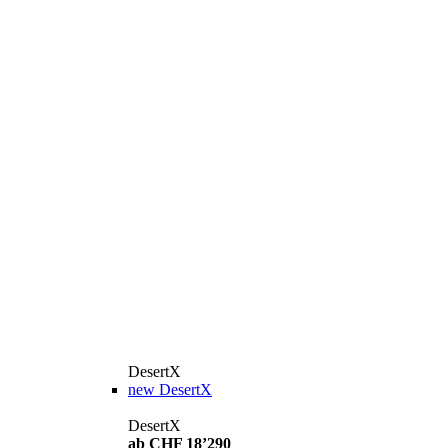
DesertX
new
DesertX
DesertX
ab CHF 18’290