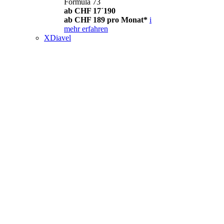
Formula 73
ab CHF 17´190
ab CHF 189 pro Monat*
i
mehr erfahren
XDiavel