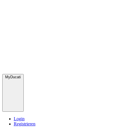
MyDucati
Login
Registrieren