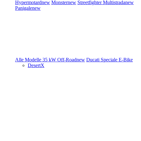
Hypermotard
new
Monster
new
Streetfighter
Multistrada
new
Panigale
new
Alle Modelle
35 kW
Off-Road
new
Ducati Speciale
E-Bike
DesertX