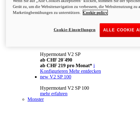
Wenn Sie auf „Alle Cookies akzeptieren“ klicken, stimmen Sie der Speich
Konfigurieren
Mehr entdecken
Gerät zu, um die Websitenavigation zu verbessern, die Websitenutzung zu 
new
V2
Marketingbemühungen zu unterstützen.
Cookie policy
Hypermotard V2
ab CHF 15´990
Cookie-Einstellungen
ALLE COOKIE 
ab CHF 169 pro Monat*
i
Konfigurieren
Mehr entdecken
new
V2 SP
Hypermotard V2 SP
ab CHF 20´490
ab CHF 219 pro Monat*
i
Konfigurieren
Mehr entdecken
new
V2 SP 100
Hypermotard V2 SP 100
mehr erfahren
Monster