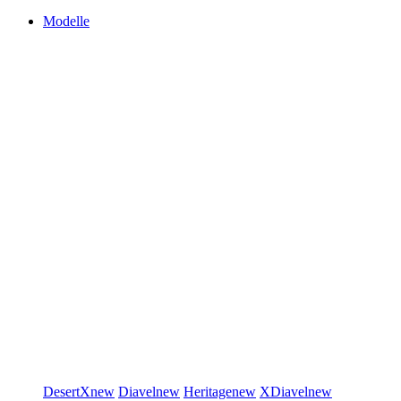
Modelle
DesertX
new
Diavel
new
Heritage
new
XDiavel
new