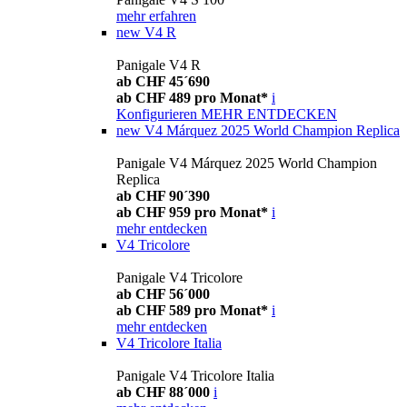
mehr erfahren
new
V4 R
Panigale V4 R
ab CHF 45´690
ab CHF 489 pro Monat*
i
Konfigurieren
MEHR ENTDECKEN
new
V4 Márquez 2025 World Champion Replica
Panigale V4 Márquez 2025 World Champion
Replica
ab CHF 90´390
ab CHF 959 pro Monat*
i
mehr entdecken
V4 Tricolore
Panigale V4 Tricolore
ab CHF 56´000
ab CHF 589 pro Monat*
i
mehr entdecken
V4 Tricolore Italia
Panigale V4 Tricolore Italia
ab CHF 88´000
i