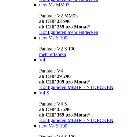
new
V2 MM93
Panigale V2 MM93
ab CHF 23´990
ab CHF 259 pro Monat*
i
Konfigurieren
mehr entdecken
new
V2 S 100
Panigale V2 S 100
mehr erfahren
V4
Panigale V4
ab CHF 29´290
ab CHF 309 pro Monat*
i
Konfigurieren
MEHR ENTDECKEN
V4 S
Panigale V4 S
ab CHF 35´290
ab CHF 369 pro Monat*
i
Konfigurieren
MEHR ENTDECKEN
new
V4 S 100
Panigale V4 S 100