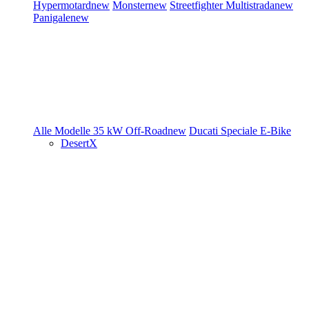
Hypermotard
new
Monster
new
Streetfighter
Multistrada
new
Panigale
new
Alle Modelle
35 kW
Off-Road
new
Ducati Speciale
E-Bike
DesertX