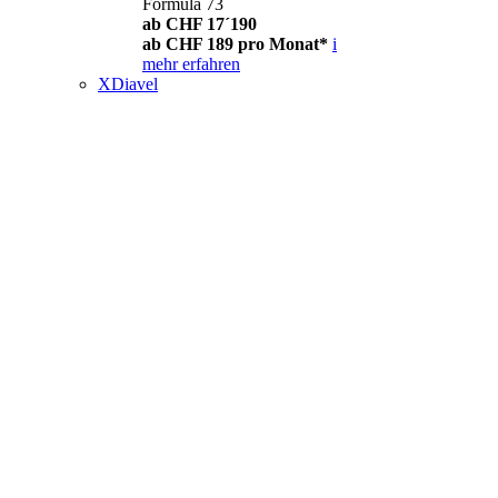
Formula 73
ab CHF 17´190
ab CHF 189 pro Monat*
i
mehr erfahren
XDiavel