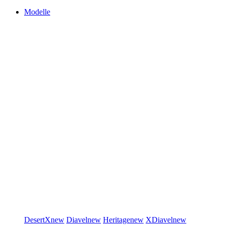
Modelle
DesertX
new
Diavel
new
Heritage
new
XDiavel
new