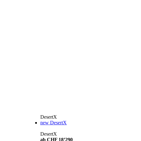
DesertX
new
DesertX
DesertX
ab CHF 18’290