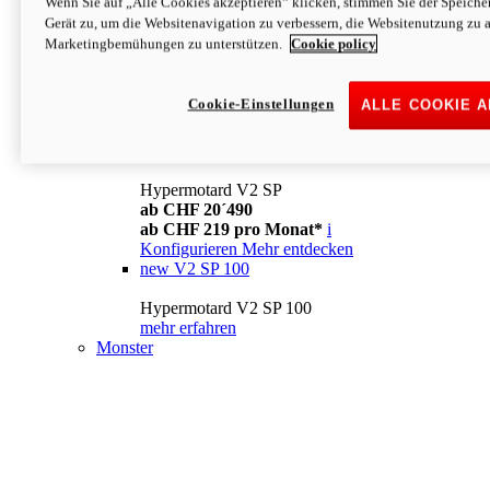
Wenn Sie auf „Alle Cookies akzeptieren“ klicken, stimmen Sie der Speich
Konfigurieren
Mehr entdecken
Gerät zu, um die Websitenavigation zu verbessern, die Websitenutzung zu 
new
V2
Marketingbemühungen zu unterstützen.
Cookie policy
Hypermotard V2
ab CHF 15´990
Cookie-Einstellungen
ALLE COOKIE 
ab CHF 169 pro Monat*
i
Konfigurieren
Mehr entdecken
new
V2 SP
Hypermotard V2 SP
ab CHF 20´490
ab CHF 219 pro Monat*
i
Konfigurieren
Mehr entdecken
new
V2 SP 100
Hypermotard V2 SP 100
mehr erfahren
Monster