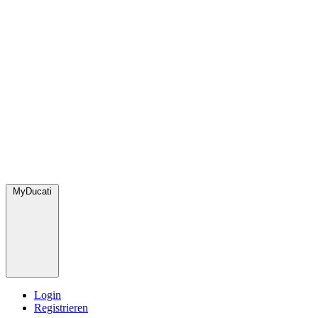
MyDucati
Login
Registrieren