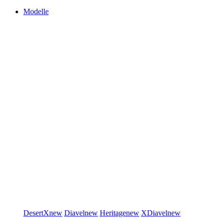
Modelle
DesertX
new
Diavel
new
Heritage
new
XDiavel
new