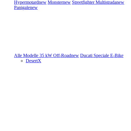
Hypermotard
new
Monster
new
Streetfighter
Multistrada
new
Panigale
new
Alle Modelle
35 kW
Off-Road
new
Ducati Speciale
E-Bike
DesertX