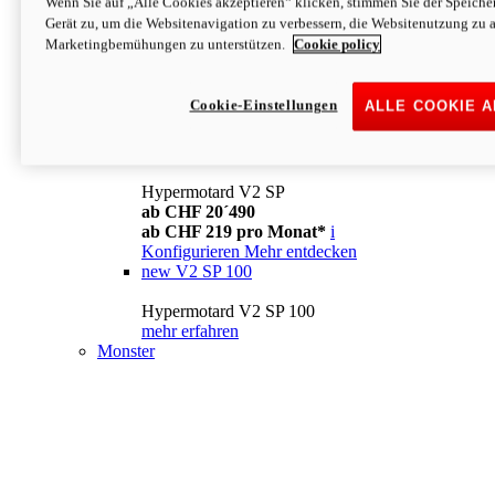
Wenn Sie auf „Alle Cookies akzeptieren“ klicken, stimmen Sie der Speich
Konfigurieren
Mehr entdecken
Gerät zu, um die Websitenavigation zu verbessern, die Websitenutzung zu 
new
V2
Marketingbemühungen zu unterstützen.
Cookie policy
Hypermotard V2
ab CHF 15´990
Cookie-Einstellungen
ALLE COOKIE 
ab CHF 169 pro Monat*
i
Konfigurieren
Mehr entdecken
new
V2 SP
Hypermotard V2 SP
ab CHF 20´490
ab CHF 219 pro Monat*
i
Konfigurieren
Mehr entdecken
new
V2 SP 100
Hypermotard V2 SP 100
mehr erfahren
Monster