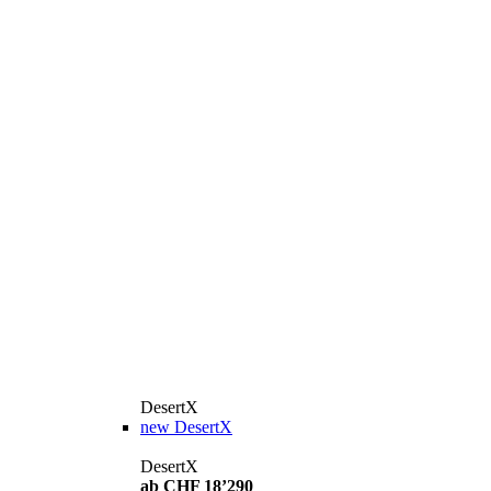
DesertX
new
DesertX
DesertX
ab CHF 18’290