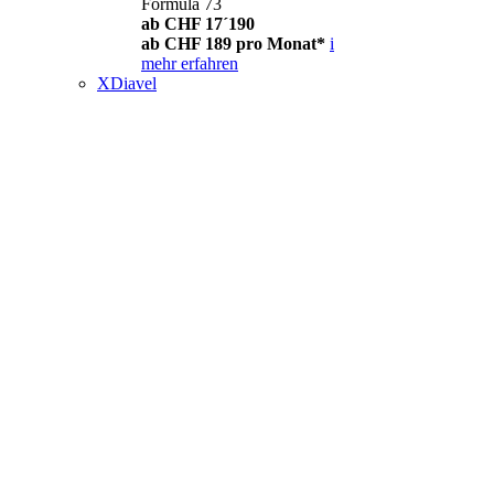
Formula 73
ab CHF 17´190
ab CHF 189 pro Monat*
i
mehr erfahren
XDiavel