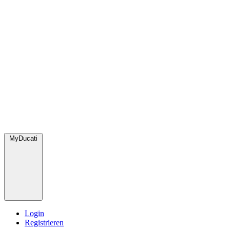
MyDucati
Login
Registrieren