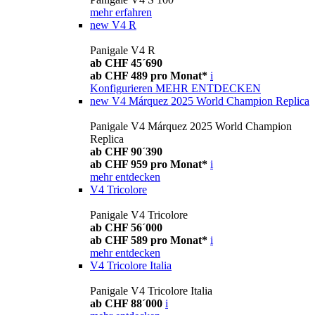
mehr erfahren
new
V4 R
Panigale V4 R
ab CHF 45´690
ab CHF 489 pro Monat*
i
Konfigurieren
MEHR ENTDECKEN
new
V4 Márquez 2025 World Champion Replica
Panigale V4 Márquez 2025 World Champion
Replica
ab CHF 90´390
ab CHF 959 pro Monat*
i
mehr entdecken
V4 Tricolore
Panigale V4 Tricolore
ab CHF 56´000
ab CHF 589 pro Monat*
i
mehr entdecken
V4 Tricolore Italia
Panigale V4 Tricolore Italia
ab CHF 88´000
i