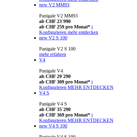
new
V2 MM93
Panigale V2 MM93
ab CHF 23´990
ab CHF 259 pro Monat*
i
Konfigurieren
mehr entdecken
new
V2 S 100
Panigale V2 S 100
mehr erfahren
V4
Panigale V4
ab CHF 29´290
ab CHF 309 pro Monat*
i
Konfigurieren
MEHR ENTDECKEN
V4 S
Panigale V4 S
ab CHF 35´290
ab CHF 369 pro Monat*
i
Konfigurieren
MEHR ENTDECKEN
new
V4 S 100
Panigale V4 S 100