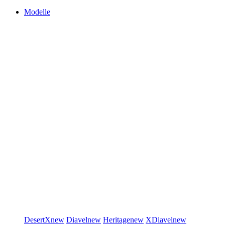
Modelle
DesertX
new
Diavel
new
Heritage
new
XDiavel
new