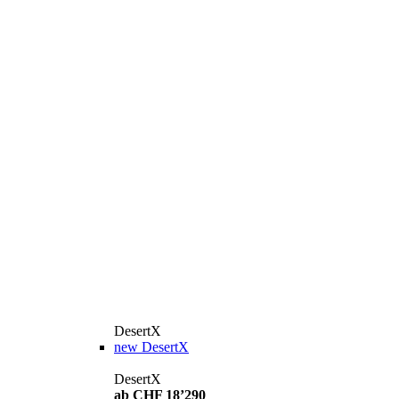
DesertX
new
DesertX
DesertX
ab CHF 18’290