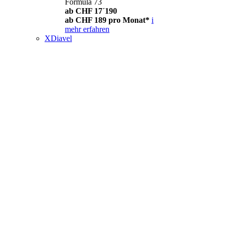
Formula 73
ab CHF 17´190
ab CHF 189 pro Monat*
i
mehr erfahren
XDiavel