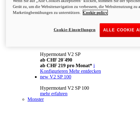
Wenn Sie auf „Alle Cookies akzeptieren“ klicken, stimmen Sie der Speich
Konfigurieren
Mehr entdecken
Gerät zu, um die Websitenavigation zu verbessern, die Websitenutzung zu 
new
V2
Marketingbemühungen zu unterstützen.
Cookie policy
Hypermotard V2
ab CHF 15´990
Cookie-Einstellungen
ALLE COOKIE 
ab CHF 169 pro Monat*
i
Konfigurieren
Mehr entdecken
new
V2 SP
Hypermotard V2 SP
ab CHF 20´490
ab CHF 219 pro Monat*
i
Konfigurieren
Mehr entdecken
new
V2 SP 100
Hypermotard V2 SP 100
mehr erfahren
Monster