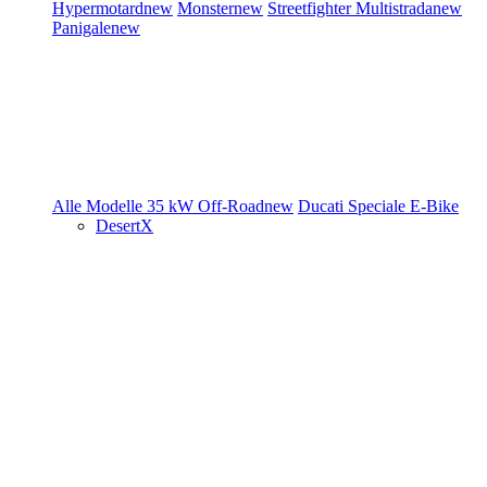
Hypermotard
new
Monster
new
Streetfighter
Multistrada
new
Panigale
new
Alle Modelle
35 kW
Off-Road
new
Ducati Speciale
E-Bike
DesertX