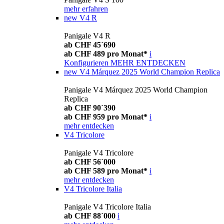
mehr erfahren
new
V4 R
Panigale V4 R
ab CHF 45´690
ab CHF 489 pro Monat*
i
Konfigurieren
MEHR ENTDECKEN
new
V4 Márquez 2025 World Champion Replica
Panigale V4 Márquez 2025 World Champion
Replica
ab CHF 90´390
ab CHF 959 pro Monat*
i
mehr entdecken
V4 Tricolore
Panigale V4 Tricolore
ab CHF 56´000
ab CHF 589 pro Monat*
i
mehr entdecken
V4 Tricolore Italia
Panigale V4 Tricolore Italia
ab CHF 88´000
i