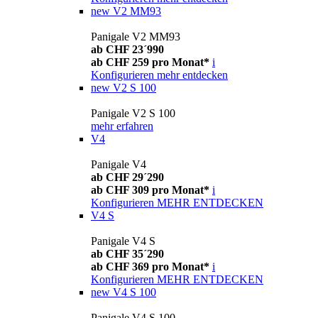
new
V2 MM93
Panigale V2 MM93
ab CHF 23´990
ab CHF 259 pro Monat*
i
Konfigurieren
mehr entdecken
new
V2 S 100
Panigale V2 S 100
mehr erfahren
V4
Panigale V4
ab CHF 29´290
ab CHF 309 pro Monat*
i
Konfigurieren
MEHR ENTDECKEN
V4 S
Panigale V4 S
ab CHF 35´290
ab CHF 369 pro Monat*
i
Konfigurieren
MEHR ENTDECKEN
new
V4 S 100
Panigale V4 S 100