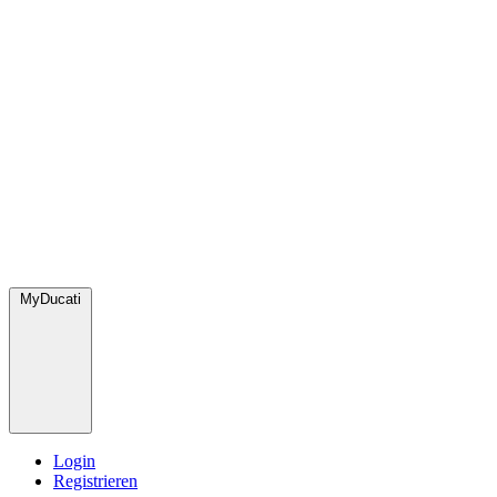
MyDucati
Login
Registrieren