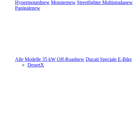
Hypermotard
new
Monster
new
Streetfighter
Multistrada
new
Panigale
new
Alle Modelle
35 kW
Off-Road
new
Ducati Speciale
E-Bike
DesertX