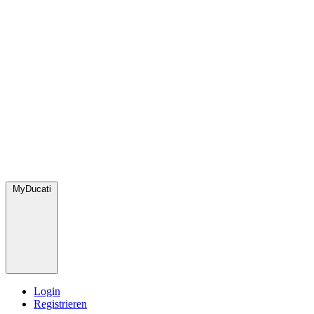
MyDucati
Login
Registrieren