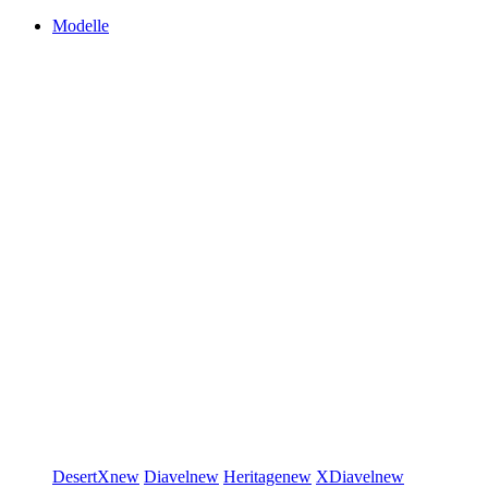
Modelle
DesertX
new
Diavel
new
Heritage
new
XDiavel
new