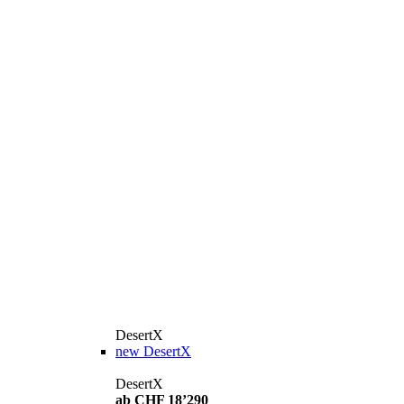
DesertX
new
DesertX
DesertX
ab CHF 18’290