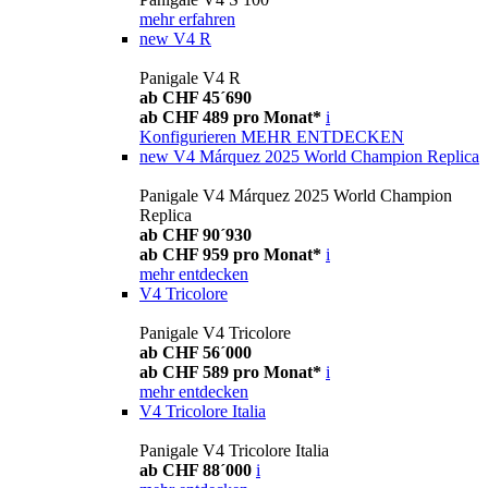
mehr erfahren
new
V4 R
Panigale V4 R
ab CHF 45´690
ab CHF 489 pro Monat*
i
Konfigurieren
MEHR ENTDECKEN
new
V4 Márquez 2025 World Champion Replica
Panigale V4 Márquez 2025 World Champion
Replica
ab CHF 90´930
ab CHF 959 pro Monat*
i
mehr entdecken
V4 Tricolore
Panigale V4 Tricolore
ab CHF 56´000
ab CHF 589 pro Monat*
i
mehr entdecken
V4 Tricolore Italia
Panigale V4 Tricolore Italia
ab CHF 88´000
i