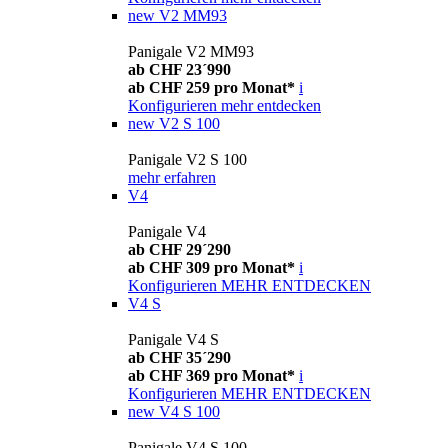
new
V2 MM93
Panigale V2 MM93
ab CHF 23´990
ab CHF 259 pro Monat*
i
Konfigurieren
mehr entdecken
new
V2 S 100
Panigale V2 S 100
mehr erfahren
V4
Panigale V4
ab CHF 29´290
ab CHF 309 pro Monat*
i
Konfigurieren
MEHR ENTDECKEN
V4 S
Panigale V4 S
ab CHF 35´290
ab CHF 369 pro Monat*
i
Konfigurieren
MEHR ENTDECKEN
new
V4 S 100
Panigale V4 S 100