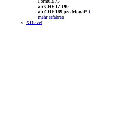
Formula 73
ab CHF 17´190
ab CHF 189 pro Monat*
i
mehr erfahren
XDiavel