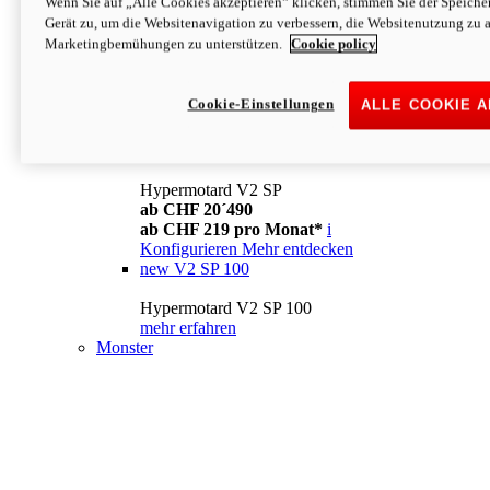
Wenn Sie auf „Alle Cookies akzeptieren“ klicken, stimmen Sie der Speich
Konfigurieren
Mehr entdecken
Gerät zu, um die Websitenavigation zu verbessern, die Websitenutzung zu 
new
V2
Marketingbemühungen zu unterstützen.
Cookie policy
Hypermotard V2
ab CHF 15´990
Cookie-Einstellungen
ALLE COOKIE 
ab CHF 169 pro Monat*
i
Konfigurieren
Mehr entdecken
new
V2 SP
Hypermotard V2 SP
ab CHF 20´490
ab CHF 219 pro Monat*
i
Konfigurieren
Mehr entdecken
new
V2 SP 100
Hypermotard V2 SP 100
mehr erfahren
Monster