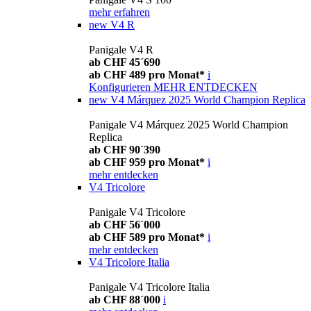
mehr erfahren
new
V4 R
Panigale V4 R
ab CHF 45´690
ab CHF 489 pro Monat*
i
Konfigurieren
MEHR ENTDECKEN
new
V4 Márquez 2025 World Champion Replica
Panigale V4 Márquez 2025 World Champion
Replica
ab CHF 90´390
ab CHF 959 pro Monat*
i
mehr entdecken
V4 Tricolore
Panigale V4 Tricolore
ab CHF 56´000
ab CHF 589 pro Monat*
i
mehr entdecken
V4 Tricolore Italia
Panigale V4 Tricolore Italia
ab CHF 88´000
i