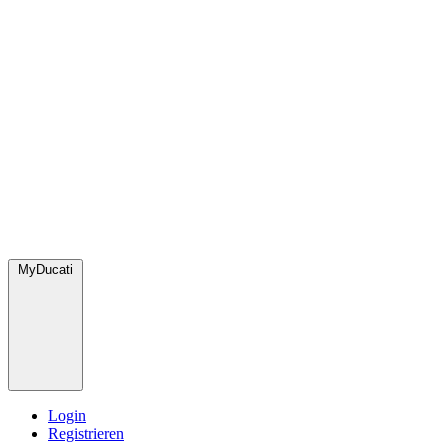
MyDucati
Login
Registrieren