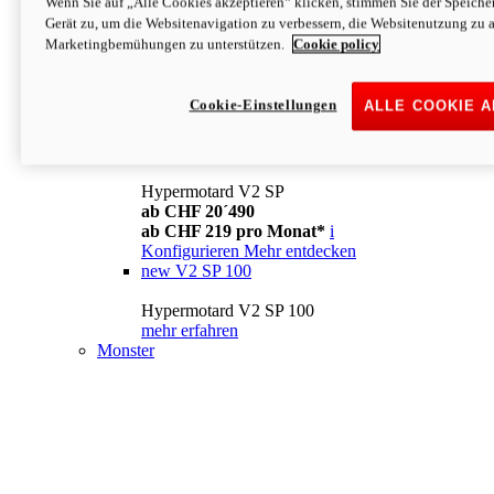
Wenn Sie auf „Alle Cookies akzeptieren“ klicken, stimmen Sie der Speich
Konfigurieren
Mehr entdecken
Gerät zu, um die Websitenavigation zu verbessern, die Websitenutzung zu 
new
V2
Marketingbemühungen zu unterstützen.
Cookie policy
Hypermotard V2
ab CHF 15´990
Cookie-Einstellungen
ALLE COOKIE 
ab CHF 169 pro Monat*
i
Konfigurieren
Mehr entdecken
new
V2 SP
Hypermotard V2 SP
ab CHF 20´490
ab CHF 219 pro Monat*
i
Konfigurieren
Mehr entdecken
new
V2 SP 100
Hypermotard V2 SP 100
mehr erfahren
Monster