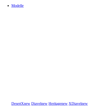
Modelle
DesertX
new
Diavel
new
Heritage
new
XDiavel
new