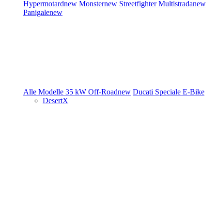
Hypermotard
new
Monster
new
Streetfighter
Multistrada
new
Panigale
new
Alle Modelle
35 kW
Off-Road
new
Ducati Speciale
E-Bike
DesertX