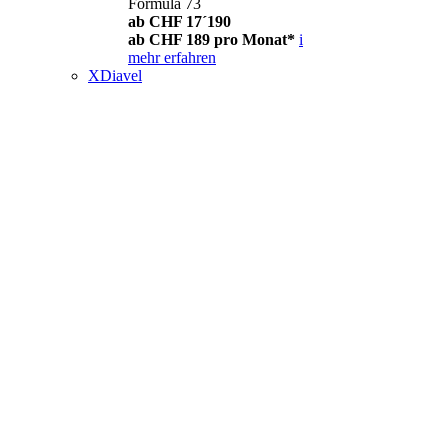
Formula 73
ab CHF 17´190
ab CHF 189 pro Monat*
i
mehr erfahren
XDiavel