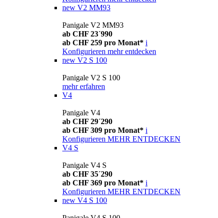
new
V2 MM93
Panigale V2 MM93
ab CHF 23´990
ab CHF 259 pro Monat*
i
Konfigurieren
mehr entdecken
new
V2 S 100
Panigale V2 S 100
mehr erfahren
V4
Panigale V4
ab CHF 29´290
ab CHF 309 pro Monat*
i
Konfigurieren
MEHR ENTDECKEN
V4 S
Panigale V4 S
ab CHF 35´290
ab CHF 369 pro Monat*
i
Konfigurieren
MEHR ENTDECKEN
new
V4 S 100
Panigale V4 S 100