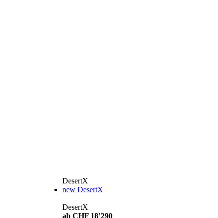
DesertX
new
DesertX
DesertX
ab CHF 18’290