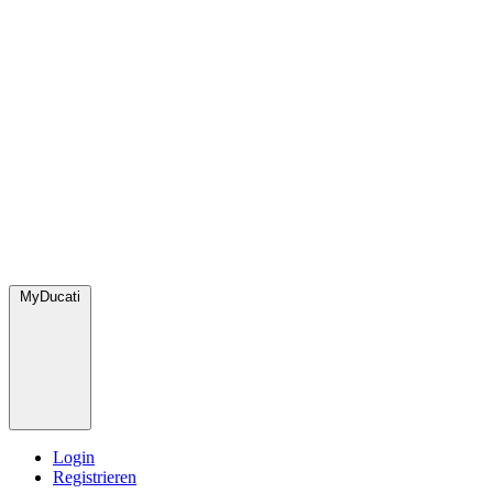
MyDucati
Login
Registrieren