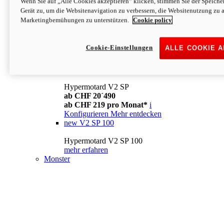
Wenn Sie auf „Alle Cookies akzeptieren“ klicken, stimmen Sie der Speich
Konfigurieren
Mehr entdecken
Gerät zu, um die Websitenavigation zu verbessern, die Websitenutzung zu 
new
V2
Marketingbemühungen zu unterstützen.
Cookie policy
Hypermotard V2
ab CHF 15´990
Cookie-Einstellungen
ALLE COOKIE 
ab CHF 169 pro Monat*
i
Konfigurieren
Mehr entdecken
new
V2 SP
Hypermotard V2 SP
ab CHF 20´490
ab CHF 219 pro Monat*
i
Konfigurieren
Mehr entdecken
new
V2 SP 100
Hypermotard V2 SP 100
mehr erfahren
Monster