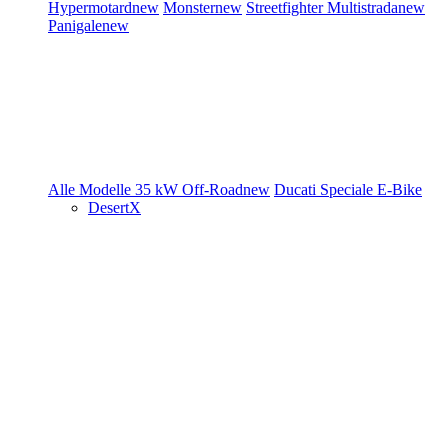
Hypermotard
new
Monster
new
Streetfighter
Multistrada
new
Panigale
new
Alle Modelle
35 kW
Off-Road
new
Ducati Speciale
E-Bike
DesertX