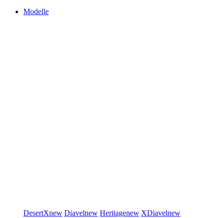
Modelle
DesertX
new
Diavel
new
Heritage
new
XDiavel
new