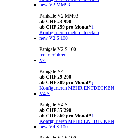
new
V2 MM93
Panigale V2 MM93
ab CHF 23´990
ab CHF 259 pro Monat*
i
Konfigurieren
mehr entdecken
new
V2 S 100
Panigale V2 S 100
mehr erfahren
V4
Panigale V4
ab CHF 29´290
ab CHF 309 pro Monat*
i
Konfigurieren
MEHR ENTDECKEN
V4 S
Panigale V4 S
ab CHF 35´290
ab CHF 369 pro Monat*
i
Konfigurieren
MEHR ENTDECKEN
new
V4 S 100
Panigale V4 S 100