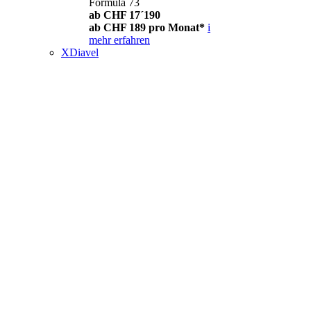
Formula 73
ab CHF 17´190
ab CHF 189 pro Monat*
i
mehr erfahren
XDiavel