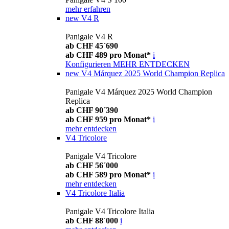
mehr erfahren
new
V4 R
Panigale V4 R
ab CHF 45´690
ab CHF 489 pro Monat*
i
Konfigurieren
MEHR ENTDECKEN
new
V4 Márquez 2025 World Champion Replica
Panigale V4 Márquez 2025 World Champion
Replica
ab CHF 90´390
ab CHF 959 pro Monat*
i
mehr entdecken
V4 Tricolore
Panigale V4 Tricolore
ab CHF 56´000
ab CHF 589 pro Monat*
i
mehr entdecken
V4 Tricolore Italia
Panigale V4 Tricolore Italia
ab CHF 88´000
i