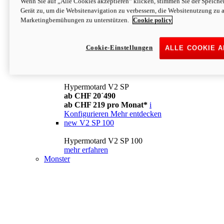
Wenn Sie auf „Alle Cookies akzeptieren“ klicken, stimmen Sie der Speich
Konfigurieren
Mehr entdecken
Gerät zu, um die Websitenavigation zu verbessern, die Websitenutzung zu 
new
V2
Marketingbemühungen zu unterstützen.
Cookie policy
Hypermotard V2
ab CHF 15´990
Cookie-Einstellungen
ALLE COOKIE 
ab CHF 169 pro Monat*
i
Konfigurieren
Mehr entdecken
new
V2 SP
Hypermotard V2 SP
ab CHF 20´490
ab CHF 219 pro Monat*
i
Konfigurieren
Mehr entdecken
new
V2 SP 100
Hypermotard V2 SP 100
mehr erfahren
Monster