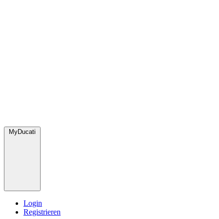
MyDucati
Login
Registrieren