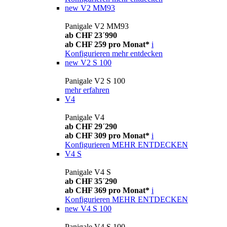
new
V2 MM93
Panigale V2 MM93
ab CHF 23´990
ab CHF 259 pro Monat*
i
Konfigurieren
mehr entdecken
new
V2 S 100
Panigale V2 S 100
mehr erfahren
V4
Panigale V4
ab CHF 29´290
ab CHF 309 pro Monat*
i
Konfigurieren
MEHR ENTDECKEN
V4 S
Panigale V4 S
ab CHF 35´290
ab CHF 369 pro Monat*
i
Konfigurieren
MEHR ENTDECKEN
new
V4 S 100
Panigale V4 S 100