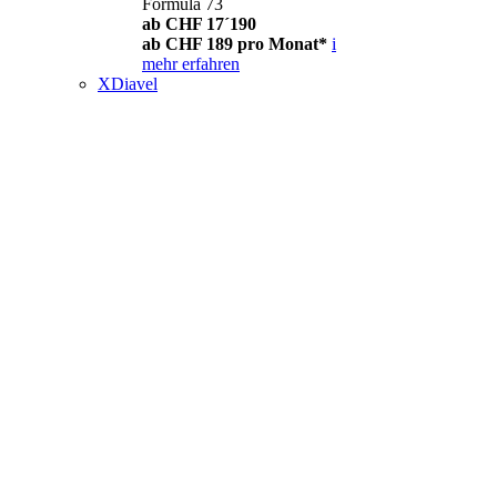
Formula 73
ab CHF 17´190
ab CHF 189 pro Monat*
i
mehr erfahren
XDiavel