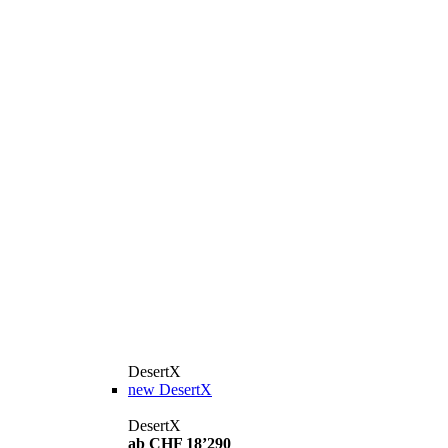
DesertX
new
DesertX
DesertX
ab CHF 18’290