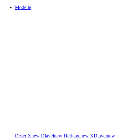
Modelle
DesertX
new
Diavel
new
Heritage
new
XDiavel
new