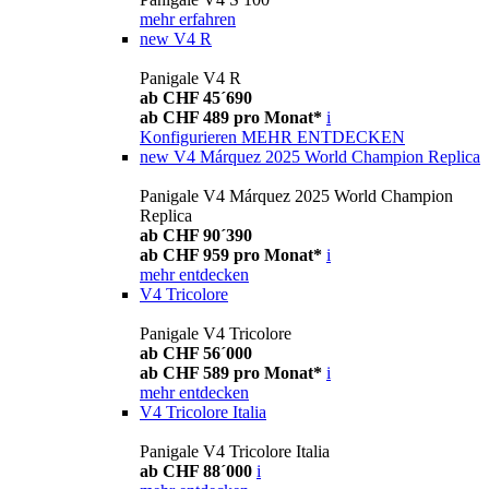
mehr erfahren
new
V4 R
Panigale V4 R
ab CHF 45´690
ab CHF 489 pro Monat*
i
Konfigurieren
MEHR ENTDECKEN
new
V4 Márquez 2025 World Champion Replica
Panigale V4 Márquez 2025 World Champion
Replica
ab CHF 90´390
ab CHF 959 pro Monat*
i
mehr entdecken
V4 Tricolore
Panigale V4 Tricolore
ab CHF 56´000
ab CHF 589 pro Monat*
i
mehr entdecken
V4 Tricolore Italia
Panigale V4 Tricolore Italia
ab CHF 88´000
i